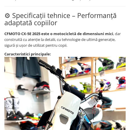
Borseta
⚙️ Specificații tehnice – Performanță
Geanta
adaptată copiilor
Rucsac
ECHIPAMENTE SKIJET
CFMOTO CX-5E 2025 este o motocicletă de dimensiuni mici
, dar
construită cu atenție la detalii, cu tehnologie de ultimă generație,
sigură și ușor de utilizat pentru copii.
Caracteristici principale: