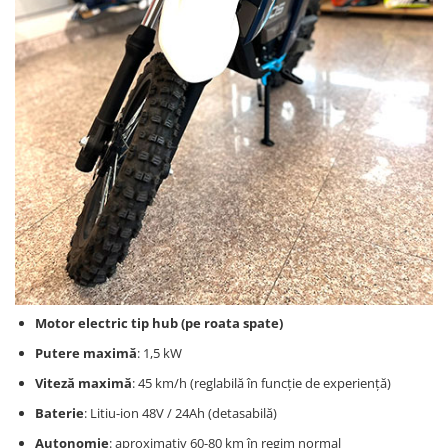
Motor electric tip hub (pe roata spate)
Putere maximă
: 1,5 kW
Viteză maximă
: 45 km/h (reglabilă în funcție de experiență)
Baterie
: Litiu-ion 48V / 24Ah (detasabilă)
Autonomie
: aproximativ 60-80 km în regim normal