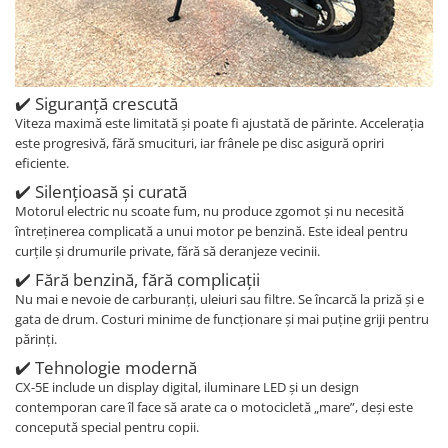
✔️ Siguranță crescută
Viteza maximă este limitată și poate fi ajustată de părinte. Accelerația
este progresivă, fără smucituri, iar frânele pe disc asigură opriri
eficiente.
✔️ Silențioasă și curată
Motorul electric nu scoate fum, nu produce zgomot și nu necesită
întreținerea complicată a unui motor pe benzină. Este ideal pentru
curțile și drumurile private, fără să deranjeze vecinii.
✔️ Fără benzină, fără complicații
Nu mai e nevoie de carburanți, uleiuri sau filtre. Se încarcă la priză și e
gata de drum. Costuri minime de funcționare și mai puține griji pentru
părinți.
✔️ Tehnologie modernă
CX-5E include un display digital, iluminare LED și un design
contemporan care îl face să arate ca o motocicletă „mare”, deși este
concepută special pentru copii.