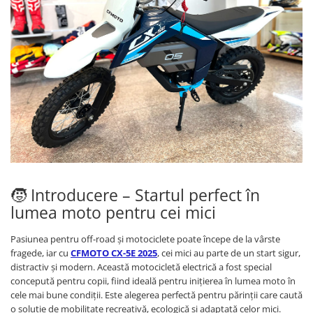
GOES MY 2026
Casti
ACCESORII MOTO
MODEL ATV CAN-AM
Ochelari
ACCESORII IARNA ATV / SSV
Manusi
SUPORT SKIJET
Can-Am Outlander
Tricouri
ACCESORII ATV
Can-Am Renegade
Pantaloni
ANVELOPE ATV
CAN-AM MY 2026
Borseta
BULLBAR SSV
Capacitate
Geanta
ACCESORII SSV
200 - 400 cmc. (8)
Rucsac
CUTII SSV
400 - 600 cmc. (65)
Protectii
600 - 800 cmc. (29)
Sosete
800 - 1000 cmc. (81)
🧒 Introducere – Startul perfect în
Armura
lumea moto pentru cei mici
ECHIPAMENTE COPII
Casti
Pasiunea pentru off-road și motociclete poate începe de la vârste
fragede, iar cu
CFMOTO CX-5E 2025
, cei mici au parte de un start sigur,
Manusi
distractiv și modern. Această motocicletă electrică a fost special
Tricouri
concepută pentru copii, fiind ideală pentru inițierea în lumea moto în
Pantaloni
cele mai bune condiții. Este alegerea perfectă pentru părinții care caută
o soluție de mobilitate recreativă, ecologică și adaptată celor mici.
Set Complet