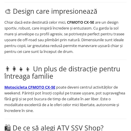
🎨 Design care impresionează
Chiar dacă este destinată celor mici,
CFMOTO CX-5E
are un design
sportiv, robust, care inspiră încredere și entuziasm. Cu garda la sol
mare și anvelope cu profil agresiv, se potrivește perfect pentru trasee
ușoare de off-road sau plimbări prin natură. Dimensiunile sunt ideale
pentru copii, iar greutatea redusă permite manevrare ușoară chiar și
pentru cei care sunt la început de drum.
👨‍👩‍👧‍👦 Un plus de distracție pentru
întreaga familie
Motocicleta CFMOTO CX-5E
poate deveni centrul activităților de
weekend. Părinții pot însoți copilul pe trasee ușoare, pot supraveghea
fără griji și se pot bucura de timp de calitate în aer liber. Este o
modalitate excelentă de a le oferi celor mici libertate, autonomie și
încredere în sine.
🛍️ De ce să alegi ATV SSV Shop?