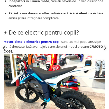
Începători în lumea moto
, care au nevoie de un vehicul ușor de
controlat
Părinți care doresc o alternativă electrică și silențioasă
, fără
emisii și fără întreținere complicată
⚡ De ce electric pentru copii?
Motocicletele electrice pentru copii
sunt tot mai populare, și pe
bună dreptate. Iată avantajele clare ale unui model precum
CFMOTO
CX-5E
: