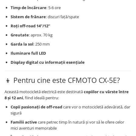
Timp de încărcare
: 5-6 ore
Sistem de frânare
: discuri față/spate
Roți off-road 14”/12”
Greutate
: aprox. 70 kg
Garda la sol
: 250 mm
Iluminare full LED
Display digital cu informații esențiale
👦 Pentru cine este CFMOTO CX-5E?
Această motocicletă electrică este destinată
copiilor cu vârste între
8 și 12 ani
, fiind ideală pentru:
Copii pasionați de off-road
care vor o motocicletă adevărată, dar
sigură
Familii active
care petrec timp în natură și vor să le ofere celor
mici aventuri memorabile