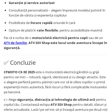
Garanție și service autorizat
Consultanță personalizată – alegem împreună modelul potrivit în
funcție de vârsta și experiența copilului
Posibilitate de
livrare rapidă
oriunde în țară
Opțiuni de plată în
rate flexibile
, pentru accesibilitate maximă
Fie că e vorba de o
motocicletă electrică pentru copii
sau de un
ATV de familie
,
ATV SSV Shop este locul unde aventura începe în
siguranță.
✅ Concluzie
CFMOTO CX-5E 2025
este o motocicletă electrică gândită cu grijă
pentru cei mici – robustă, sigură, silențioasă și cu design atractiv. Este
o alegere perfectă pentru părinții care vor să le ofere copiilor o primă
experiență moto autentică, fără riscuri și fără complicațiile motoarelor
pe benzină.
👉 Alege
siguranța, distracția și tehnologia de ultimă oră
pentru
copilul tău. Contactează echipa
ATV SSV Shop
pentru detalii, sfaturi și
oferte actualizate. Lasă-l pe cel mic să-și înceapă aventura pe două roți