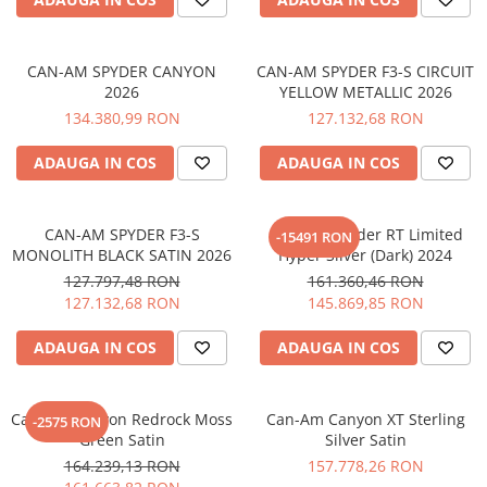
Borseta
Geanta
CAN-AM SPYDER CANYON
CAN-AM SPYDER F3-S CIRCUIT
Rucsac
2026
YELLOW METALLIC 2026
ECHIPAMENTE SKIJET
134.380,99 RON
127.132,68 RON
ADAUGA IN COS
ADAUGA IN COS
CAN-AM SPYDER F3-S
Can-Am Spyder RT Limited
-15491 RON
MONOLITH BLACK SATIN 2026
Hyper Silver (Dark) 2024
127.797,48 RON
161.360,46 RON
127.132,68 RON
145.869,85 RON
ADAUGA IN COS
ADAUGA IN COS
Can-Am Canyon Redrock Moss
Can-Am Canyon XT Sterling
-2575 RON
Green Satin
Silver Satin
164.239,13 RON
157.778,26 RON