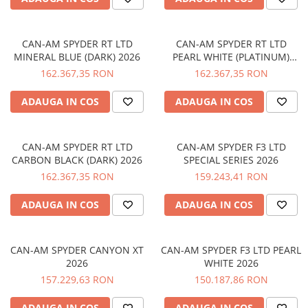
GOES MY 2026
Casti
ACCESORII MOTO
MODEL ATV CAN-AM
Ochelari
ACCESORII IARNA ATV / SSV
CAN-AM SPYDER RT LTD
CAN-AM SPYDER RT LTD
Manusi
SUPORT SKIJET
Can-Am Outlander
MINERAL BLUE (DARK) 2026
PEARL WHITE (PLATINUM)
Tricouri
ACCESORII ATV
2026
Can-Am Renegade
162.367,35 RON
162.367,35 RON
Pantaloni
ANVELOPE ATV
CAN-AM MY 2026
ADAUGA IN COS
ADAUGA IN COS
Borseta
BULLBAR SSV
Capacitate
Geanta
ACCESORII SSV
200 - 400 cmc. (8)
Rucsac
CUTII SSV
CAN-AM SPYDER RT LTD
CAN-AM SPYDER F3 LTD
400 - 600 cmc. (65)
Protectii
CARBON BLACK (DARK) 2026
SPECIAL SERIES 2026
600 - 800 cmc. (29)
162.367,35 RON
159.243,41 RON
Sosete
800 - 1000 cmc. (81)
Armura
ADAUGA IN COS
ADAUGA IN COS
ECHIPAMENTE COPII
Casti
CAN-AM SPYDER CANYON XT
CAN-AM SPYDER F3 LTD PEARL
Manusi
2026
WHITE 2026
Tricouri
157.229,63 RON
150.187,86 RON
Pantaloni
Set Complet
ADAUGA IN COS
ADAUGA IN COS