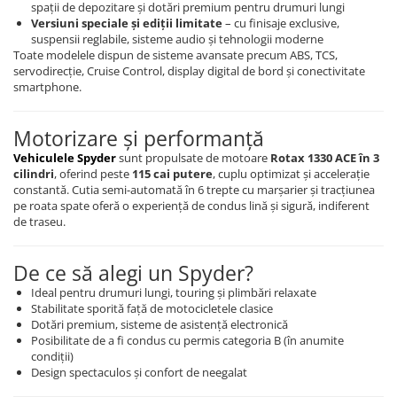
spații de depozitare și dotări premium pentru drumuri lungi
Versiuni speciale și ediții limitate
– cu finisaje exclusive,
suspensii reglabile, sisteme audio și tehnologii moderne
Toate modelele dispun de sisteme avansate precum ABS, TCS,
servodirecție, Cruise Control, display digital de bord și conectivitate
smartphone.
Motorizare și performanță
Vehiculele Spyder
sunt propulsate de motoare
Rotax 1330 ACE în 3
cilindri
, oferind peste
115 cai putere
, cuplu optimizat și accelerație
constantă. Cutia semi-automată în 6 trepte cu marșarier și tracțiunea
pe roata spate oferă o experiență de condus lină și sigură, indiferent
de traseu.
De ce să alegi un Spyder?
Ideal pentru drumuri lungi, touring și plimbări relaxate
Stabilitate sporită față de motocicletele clasice
Dotări premium, sisteme de asistență electronică
Posibilitate de a fi condus cu permis categoria B (în anumite
condiții)
Design spectaculos și confort de neegalat