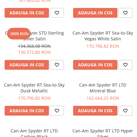
161.663,82 RON
ADAUGA IN COS
ADAUGA IN COS
Can-Am Canyon STD Sterling
Can-Am Spyder RT Sea-to-Sky
-3995 RON
Silver Satin
Vegas White Satin
134.368,08 RON
170.796,82 RON
130.372,80 RON
ADAUGA IN COS
ADAUGA IN COS
Can-Am Spyder RT Sea-to-Sky
Can-Am Spyder RT LTD
Dusk Metallic
Mineral Blue
170.796,82 RON
162.664,25 RON
ADAUGA IN COS
ADAUGA IN COS
Can-Am Spyder RT LTD
Can-Am Spyder RT LTD Hyper
Carbon Black
Silver