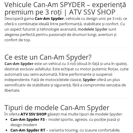
Vehicule Can-Am SPYDER – experiență
premium pe 3 roți | ATV SSV SHOP
Descoperă gama
Can-Am Spyder
, vehicule cu design unic pe 3 roți, ce
oferă o combinație ideală între performanță, stabilitate și confort. Cu
un aspect futurist și tehnologie avansată,
modelele Spyder
sunt
alegerea perfectă pentru pasionații de drumuri lungi, aventuri și
confort de top.
Ce este un Can-Am Spyder?
Can-Am Spyder
este un vehicul cu 3 roți (două în față și una în spate),
destinat exclusiv asfaltului. Este echipat cu motor puternic Rotax, cutie
automată sau semi-automată, frâne performante și suspensii
independente. Față de motocicletele clasice,
Spyder
oferă un plus
semnificativ de stabilitate și siguranță, fără a compromite senzația de
libertate.
Tipuri de modele Can-Am Spyder
În oferta
ATV SSV SHOP
găsești mai multe tipuri de modele Spyder:
Can-Am Spyder F3
– model sportiv, agresiv, cu poziție joasă și
design modern
Can-Am Spyder RT
– varianta touring, cu scaune confortabile,