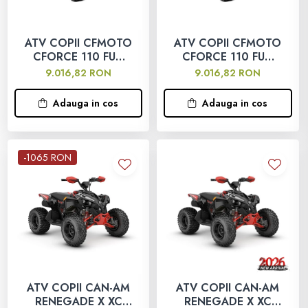
Ochelari
SUPORT SKIJET
MODEL ATV CAN-AM
ATV COPII CFMOTO
ATV COPII CFMOTO
ACCESORII ATV
Manusi
CFORCE 110 FUN
CFORCE 110 FUN
Can-Am Outlander
ROSU 2025
ALBASTRU 2025
9.016,82 RON
9.016,82 RON
ANVELOPE ATV
Tricouri
Can-Am Renegade
Adauga in cos
Adauga in cos
BULLBAR SSV
Pantaloni
CAN-AM MY 2026
ACCESORII SSV
-1065 RON
Borseta
Capacitate
CUTII SSV
Geanta
200 - 400 cmc. (8)
Rucsac
400 - 600 cmc. (65)
Protectii
ATV COPII CAN-AM
ATV COPII CAN-AM
600 - 800 cmc. (29)
RENEGADE X XC
RENEGADE X XC
Sosete