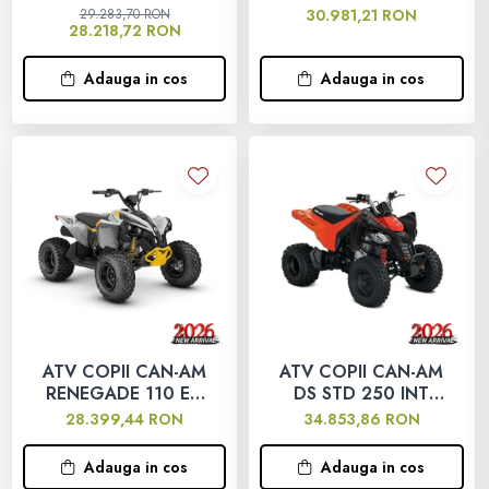
110 EFI INT 2023
110 EFI INT 2026
29.283,70 RON
30.981,21 RON
28.218,72 RON
800 - 1000 cmc. (81)
Armura
Adauga in cos
Adauga in cos
ECHIPAMENTE COPII
Casti
Manusi
Tricouri
Pantaloni
ATV COPII CAN-AM
ATV COPII CAN-AM
RENEGADE 110 EFI
DS STD 250 INT
Set Complet
INT 2026
2026
28.399,44 RON
34.853,86 RON
Adauga in cos
Adauga in cos
Borseta