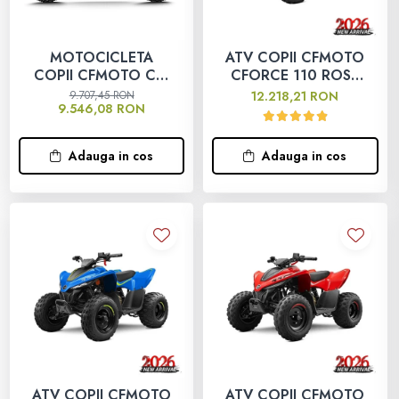
MOTOCICLETA
ATV COPII CFMOTO
COPII CFMOTO CX-
CFORCE 110 ROSU
2E 2025
2026
9.707,45 RON
12.218,21 RON
9.546,08 RON
Adauga in cos
Adauga in cos
ATV COPII CFMOTO
ATV COPII CFMOTO