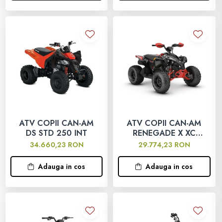
Geanta
Rucsac
ECHIPAMENTE SKIJET
ATV COPII CAN-AM
ATV COPII CAN-AM
DS STD 250 INT
RENEGADE X XC
110 EFI INT
34.660,23 RON
29.774,23 RON
Adauga in cos
Adauga in cos