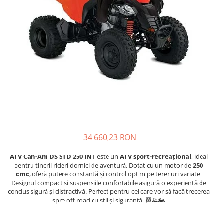
GOES MY 2026
Casti
ACCESORII MOTO
MODEL ATV CAN-AM
Ochelari
ACCESORII IARNA ATV / SSV
Manusi
SUPORT SKIJET
Can-Am Outlander
Tricouri
ACCESORII ATV
Can-Am Renegade
Pantaloni
ANVELOPE ATV
CAN-AM MY 2026
Borseta
BULLBAR SSV
Capacitate
Geanta
ACCESORII SSV
200 - 400 cmc. (8)
Rucsac
CUTII SSV
400 - 600 cmc. (65)
Protectii
600 - 800 cmc. (29)
Sosete
800 - 1000 cmc. (81)
34.660,23 RON
Armura
ECHIPAMENTE COPII
ATV Can-Am DS STD 250 INT
este un
ATV sport-recreațional
, ideal
Casti
pentru tinerii rideri dornici de aventură. Dotat cu un motor de
250
cmc
, oferă putere constantă și control optim pe terenuri variate.
Manusi
Designul compact și suspensiile confortabile asigură o experiență de
Tricouri
condus sigură și distractivă. Perfect pentru cei care vor să facă trecerea
spre off-road cu stil și siguranță. 🏁🌄🏍️
Pantaloni
Set Complet