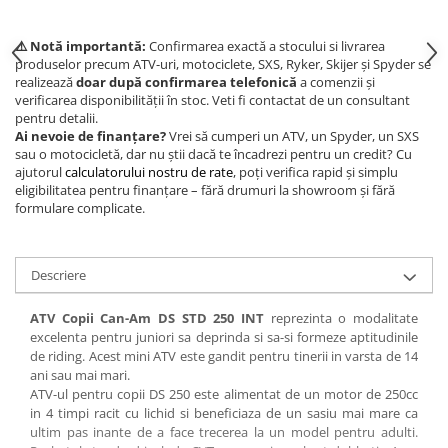
⚠️ Notă importantă:
Confirmarea exactă a stocului si livrarea
produselor precum ATV-uri, motociclete, SXS, Ryker, Skijer și Spyder se
realizează
doar după confirmarea telefonică
a comenzii și
verificarea disponibilității în stoc. Veti fi contactat de un consultant
pentru detalii.
Ai nevoie de finanțare?
Vrei să cumperi un ATV, un Spyder, un SXS
sau o motocicletă, dar nu știi dacă te încadrezi pentru un credit? Cu
ajutorul
calculatorului nostru de rate
, poți verifica rapid și simplu
eligibilitatea pentru finanțare – fără drumuri la showroom și fără
formulare complicate.
Descriere
ATV Copii Can-Am DS STD 250 INT
reprezinta o modalitate
excelenta pentru juniori sa deprinda si sa-si formeze aptitudinile
de riding. Acest mini ATV este gandit pentru tinerii in varsta de 14
ani sau mai mari.
ATV-ul pentru copii DS 250 este alimentat de un motor de 250cc
in 4 timpi racit cu lichid si beneficiaza de un sasiu mai mare ca
ultim pas inante de a face trecerea la un model pentru adulti.