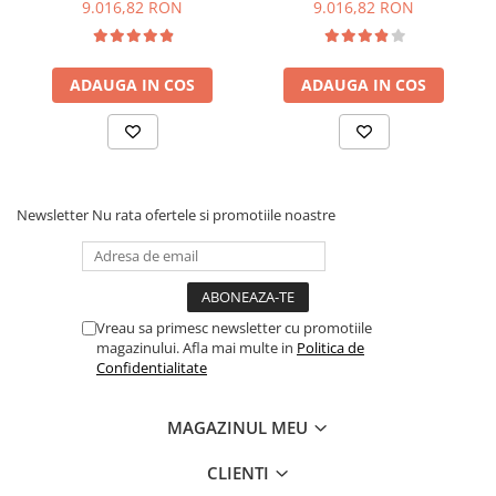
9.016,82 RON
9.016,82 RON
culoare:
Black & Can-Am Red
.
ATV copii Can-Am disponibil si in rate / leasing
Puterea afisata este puterea constructiva declarata de
Producator si poate diferi de cea omologabila, dezvoltata de
ADAUGA IN COS
ADAUGA IN COS
vehicul ca urmare a limitarii puterii din fabrica, in vederea
respectarii reglementarilor in domeniu.
Newsletter
Nu rata ofertele si promotiile noastre
Vreau sa primesc newsletter cu promotiile
magazinului. Afla mai multe in
Politica de
Confidentialitate
MAGAZINUL MEU
CLIENTI