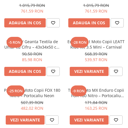
36x18x48 cm - NEGRU -
36x18x48 cm - MULTICOLOR -
1.015,79 RON
1.015,79 RON
Borseta
MOTOCICLETA / ATV /
MOTOCICLETA / ATV /
761,59 RON
761,59 RON
Geanta
BICICLETA / TROTINETA
BICICLETA / TROTINETA
Rucsac
ADAUGA IN COS
ADAUGA IN COS
ECHIPAMENTE SKIJET
Borseta / Geanta Textila de
Echipament Moto Copii LEATT
-5 RON
-28 RON
Umar cu Cifru – 43x34x50 cm
Ride Kit 3.5 Mini – Carnival
– Gri – Ideala pentru
90,50 RON
568,39 RON
Motocicleta / ATV / Bicicleta /
85,98 RON
539,97 RON
Trotineta
ADAUGA IN COS
VEZI VARIANTE
Pantaloni Moto Copii FOX 180
Tricou Moto MX Enduro Copii
-25 RON
-9 RON
Nitro – Portocaliu Neon
FOX 180 Nitro – Portocaliu
Neon
507,39 RON
171,84 RON
482,02 RON
163,25 RON
VEZI VARIANTE
VEZI VARIANTE