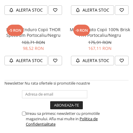
ALERTA STOC
ALERTA STOC
Mănuși Enduro Copii THOR
Mănuși Moto Copii 100% Brisk
-5 RON
-9 RON
Spectrum Portocaliu/Negru
YTH Portocaliu/Negru
103,71 RON
175,91 RON
98,52 RON
167,11 RON
ALERTA STOC
ALERTA STOC
Newsletter
Nu rata ofertele si promotiile noastre
Vreau sa primesc newsletter cu promotiile
magazinului. Afla mai multe in
Politica de
Confidentialitate