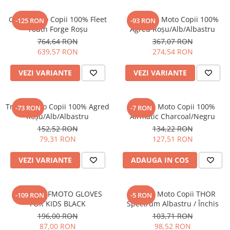
Cască Moto Copii 100% Fleet
Pantaloni Moto Copii 100%
-125 RON
-93 RON
Youth Forge Roșu
Agred Roșu/Alb/Albastru
764,64 RON
367,07 RON
639,57 RON
274,54 RON
VEZI VARIANTE
VEZI VARIANTE
Tricou Moto Copii 100% Agred
Mănuși Moto Copii 100%
-73 RON
-7 RON
Roșu/Alb/Albastru
Airmatic Charcoal/Negru
152,52 RON
134,22 RON
79,31 RON
127,51 RON
VEZI VARIANTE
ADAUGA IN COS
MANUSI CFMOTO GLOVES
Mănuși Moto Copii THOR
-109 RON
-5 RON
FOR KIDS BLACK
Spectrum Albastru / Închis
196,00 RON
103,71 RON
87,00 RON
98,52 RON