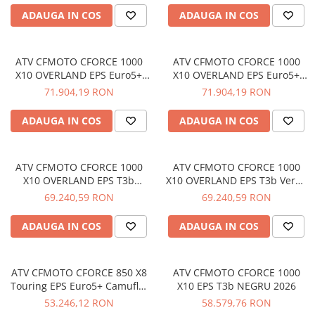
Pantaloni
ADAUGA IN COS
ADAUGA IN COS
Set Complet
Borseta
ATV CFMOTO CFORCE 1000
ATV CFMOTO CFORCE 1000
Geanta
X10 OVERLAND EPS Euro5+
X10 OVERLAND EPS Euro5+
Rucsac
Desert Tan 2026
VERDE 2026
71.904,19 RON
71.904,19 RON
Protectii
ADAUGA IN COS
ADAUGA IN COS
Sosete
Armura
ECHIPAMENTE MOTO
ATV CFMOTO CFORCE 1000
ATV CFMOTO CFORCE 1000
X10 OVERLAND EPS T3b
X10 OVERLAND EPS T3b Verde
Casti
Desert Tan 2026
2026
69.240,59 RON
69.240,59 RON
Ochelari
Manusi
ADAUGA IN COS
ADAUGA IN COS
Tricouri
Pantaloni
Borseta
ATV CFMOTO CFORCE 850 X8
ATV CFMOTO CFORCE 1000
Touring EPS Euro5+ CamuflaJ
X10 EPS T3b NEGRU 2026
Geanta
2026
53.246,12 RON
58.579,76 RON
Rucsac