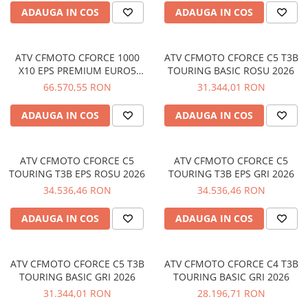
GOES 400L
ADAUGA IN COS
ADAUGA IN COS
ACCESORII MOTO
GOES 500L
ACCESORII IARNA ATV / SSV
GOES 1000
SUPORT SKIJET
GOES MY 2026
ATV CFMOTO CFORCE 1000
ATV CFMOTO CFORCE C5 T3B
ACCESORII ATV
X10 EPS PREMIUM EURO5
TOURING BASIC ROSU 2026
MODEL ATV CAN-AM
ALBASTRU 2026
66.570,55 RON
31.344,01 RON
ANVELOPE ATV
Can-Am Outlander
BULLBAR SSV
Can-Am Renegade
ADAUGA IN COS
ADAUGA IN COS
ACCESORII SSV
CAN-AM MY 2026
CUTII SSV
Capacitate
ATV CFMOTO CFORCE C5
ATV CFMOTO CFORCE C5
200 - 400 cmc. (8)
TOURING T3B EPS ROSU 2026
TOURING T3B EPS GRI 2026
400 - 600 cmc. (65)
34.536,46 RON
34.536,46 RON
600 - 800 cmc. (29)
ADAUGA IN COS
ADAUGA IN COS
800 - 1000 cmc. (81)
SXS
ATV CFMOTO CFORCE C5 T3B
ATV CFMOTO CFORCE C4 T3B
TOURING BASIC GRI 2026
TOURING BASIC GRI 2026
MOTOCICLETE
31.344,01 RON
28.196,71 RON