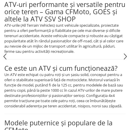
ATV-uri performante și versatile pentru
VEHICULE RULATE
orice teren – Gama CFMoto, GOES și
altele la ATV SSV SHOP
ATV-urile (All Terrain Vehicles) sunt vehicule specializate, proiectate
pentru a oferi performanță și fiabilitate pe cele mai diverse și dificile
terenuri accidentate. Aceste vehicule compacte și robuste au câștigat
popularitate atât în rândul pasionaților de off-road, cât și al celor care
au nevoie de un mijloc de transport utilitar în agricultură, păduri,
ferme sau pentru activități recreaționale.
Ce este un ATV și cum funcționează?
Un ATV este echipat cu patru roți și un șasiu solid, conceput pentru a
oferi o stabilitate superioară față de motociclete. Motorul variază în
funcție de model, putând fi de la 125 cc, pentru modelele de bază sau
pentru copii, până la peste 1000 cc în cazul ATV-urilor de mare putere
destinate profesioniștilor și pasionaților serioși. Configurația 4x4
permite tracțiune pe toate cele patru roți, ceea ce îmbunătățește
considerabil aderența pe teren accidentat, nisipos, noroi sau zăpadă.
Modele puternice și populare de la