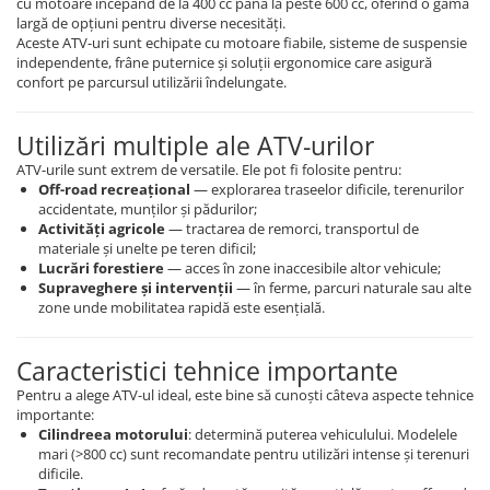
cu motoare începând de la 400 cc până la peste 600 cc, oferind o gamă
largă de opțiuni pentru diverse necesități.
Aceste ATV-uri sunt echipate cu motoare fiabile, sisteme de suspensie
independente, frâne puternice și soluții ergonomice care asigură
confort pe parcursul utilizării îndelungate.
Utilizări multiple ale ATV-urilor
ATV-urile sunt extrem de versatile. Ele pot fi folosite pentru:
Off-road recreațional
— explorarea traseelor dificile, terenurilor
accidentate, munților și pădurilor;
Activități agricole
— tractarea de remorci, transportul de
materiale și unelte pe teren dificil;
Lucrări forestiere
— acces în zone inaccesibile altor vehicule;
Supraveghere și intervenții
— în ferme, parcuri naturale sau alte
zone unde mobilitatea rapidă este esențială.
Caracteristici tehnice importante
Pentru a alege ATV-ul ideal, este bine să cunoști câteva aspecte tehnice
importante:
Cilindreea motorului
: determină puterea vehiculului. Modelele
mari (>800 cc) sunt recomandate pentru utilizări intense și terenuri
dificile.