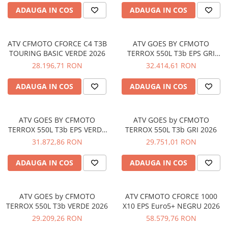
SCUTERE
ADAUGA IN COS
ADAUGA IN COS
KIDS
ATV CFMOTO CFORCE C4 T3B
ATV COPII
ATV GOES BY CFMOTO
TOURING BASIC VERDE 2026
TERROX 550L T3b EPS GRI
MOTO COPII
2026
28.196,71 RON
32.414,61 RON
RYKER
ADAUGA IN COS
ADAUGA IN COS
SPYDER
ATV GOES BY CFMOTO
ATV GOES by CFMOTO
TERROX 550L T3b EPS VERDE
TERROX 550L T3b GRI 2026
SKIJET
2026
31.872,86 RON
29.751,01 RON
ECHIPAMENTE
ADAUGA IN COS
ADAUGA IN COS
CROSS ENDURO
Casti
ATV GOES by CFMOTO
ATV CFMOTO CFORCE 1000
Ochelari
TERROX 550L T3b VERDE 2026
X10 EPS Euro5+ NEGRU 2026
Manusi
29.209,26 RON
58.579,76 RON
Tricouri