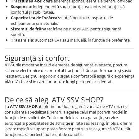
Tracțiunea 4x4
: oferă aderență sporită, esențială pentru off-road.
Suspensia
: independentă sau cu brațe oscilante, influențează
confortul și stabilitatea.
Capacitatea de încărcare
: utilă pentru transportul de
echipamente și materiale.
Sistemul de frânare
: frâne pe disc cu ABS pentru siguranță
sporită.
Transmisia
: automată CVT sau manuală, în funcție de preferințe.
Siguranță și confort
ATV-urile moderne includ elemente de siguranță avansate, precum
sisteme electronice de control al tracțiunii, frâne performante și șasiu
rezistent. Designul ergonomic și șaua confortabilă asigură o experiență
plăcută chiar și în cazul unor ture lungi pe teren accidentat.
De ce să alegi ATV SSV SHOP?
La
ATV SSV SHOP
, îți oferim nu doar o gamă variată de ATV-uri, ci și
consultanță specializată pentru alegerea celui mai potrivit model în
funcție de nevoile tale. Toate modelele vin cu garanție, service
autorizat și posibilitatea de achiziție în rate sau leasing. În plus, oferim
livrare rapidă și suport post-vânzare pentru a te asigura că ATV-ul tău
funcționează perfect indiferent de condiții.