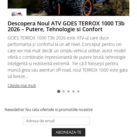
Descopera Noul ATV GOES TERROX 1000 T3b
2026 – Putere, Tehnologie si Confort
GOES TERROX 1000 T3b 2026 este ATV-ul care duce
performanța și confortul la un alt nivel. Conceput pentru cei
care vor mai mult decât un simplu vehicul utilitar, acest model
oferă o combinație impresionantă de putere brută, tehnologie
inteligentă și rezistență extremă . Fie că îl folosești pentru
muncă grea sau aventuri off-road, noul TERROX 1000 este gata
să livreze...
Citeste mai mult
Newsletter
Nu rata ofertele si promotiile noastre