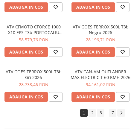
Protectii
ADAUGA IN COS
ADAUGA IN COS
Sosete
Armura
ATV CFMOTO CFORCE 1000
ATV GOES TERROX 500L T3b
ECHIPAMENTE COPII
X10 EPS T3b PORTOCALIU
Negru 2026
Casti
2026
58.579,76 RON
28.196,71 RON
Manusi
ADAUGA IN COS
ADAUGA IN COS
Tricouri
Pantaloni
Set Complet
ATV GOES TERROX 500L T3b
ATV CAN-AM OUTLANDER
Borseta
Gri 2026
MAX ELECTRIC T 60 KMH 2026
Geanta
28.738,46 RON
94.161,02 RON
Rucsac
ADAUGA IN COS
ADAUGA IN COS
ECHIPAMENTE SKIJET
1
2
3
7
...
ACCESORII
CONSUMABILE