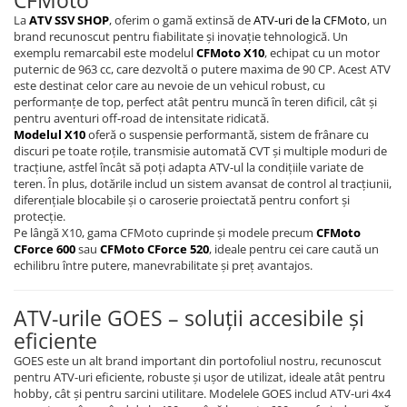
CFMoto
La
ATV SSV SHOP
, oferim o gamă extinsă de
ATV-uri de la CFMoto
, un
brand recunoscut pentru fiabilitate și inovație tehnologică. Un
exemplu remarcabil este modelul
CFMoto X10
, echipat cu un motor
puternic de 963 cc, care dezvoltă o putere maxima de 90 CP. Acest ATV
este destinat celor care au nevoie de un vehicul robust, cu
performanțe de top, perfect atât pentru muncă în teren dificil, cât și
pentru aventuri off-road de intensitate ridicată.
Modelul X10
oferă o suspensie performantă, sistem de frânare cu
discuri pe toate roțile, transmisie automată CVT și multiple moduri de
tracțiune, astfel încât să poți adapta ATV-ul la condițiile variate de
teren. În plus, dotările includ un sistem avansat de control al tracțiunii,
diferențiale blocabile și o caroserie proiectată pentru confort și
protecție.
Pe lângă X10, gama CFMoto cuprinde și modele precum
CFMoto
CForce 600
sau
CFMoto CForce 520
, ideale pentru cei care caută un
echilibru între putere, manevrabilitate și preț avantajos.
ATV-urile GOES – soluții accesibile și
eficiente
GOES este un alt brand important din portofoliul nostru, recunoscut
pentru ATV-uri eficiente, robuste și ușor de utilizat, ideale atât pentru
hobby, cât și pentru sarcini utilitare. Modelele GOES includ ATV-uri 4x4