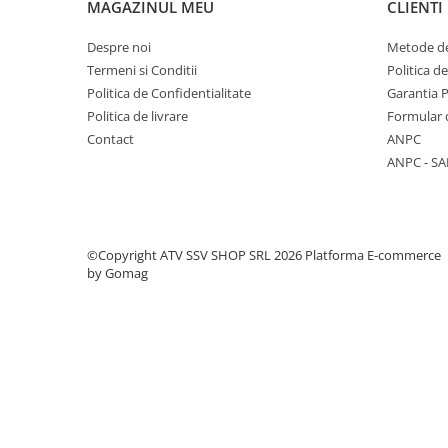
MAGAZINUL MEU
CLIENTI
Pantaloni
Set Complet
Despre noi
Metode de
Borseta
Termeni si Conditii
Politica d
Politica de Confidentialitate
Garantia 
Geanta
Politica de livrare
Formular 
Rucsac
Contact
ANPC
Protectii
ANPC - SA
Sosete
Armura
ECHIPAMENTE MOTO
©Copyright ATV SSV SHOP SRL 2026
Platforma E-commerce
Casti
by Gomag
Ochelari
Manusi
Tricouri
Pantaloni
Borseta
Geanta
Rucsac