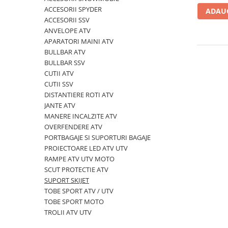
GOES 400L
ACCESORII SPYDER
ADAUG
ACCESORII MOTO
GOES 500L
ACCESORII SSV
ACCESORII IARNA ATV / SSV
GOES 1000
ANVELOPE ATV
SUPORT SKIJET
GOES MY 2026
APARATORI MAINI ATV
ACCESORII ATV
BULLBAR ATV
MODEL ATV CAN-AM
BULLBAR SSV
ANVELOPE ATV
Can-Am Outlander
CUTII ATV
BULLBAR SSV
Can-Am Renegade
CUTII SSV
ACCESORII SSV
DISTANTIERE ROTI ATV
CAN-AM MY 2026
CUTII SSV
JANTE ATV
Capacitate
MANERE INCALZITE ATV
200 - 400 cmc. (8)
OVERFENDERE ATV
PORTBAGAJE SI SUPORTURI BAGAJE
400 - 600 cmc. (65)
PROIECTOARE LED ATV UTV
600 - 800 cmc. (29)
RAMPE ATV UTV MOTO
800 - 1000 cmc. (81)
SCUT PROTECTIE ATV
SUPORT SKIJET
SXS
TOBE SPORT ATV / UTV
TOBE SPORT MOTO
MOTOCICLETE
TROLII ATV UTV