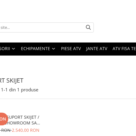
SORII
ECHIPAMENTE
PIESE ATV
JANTE ATV
ATV FISA 
T SKIJET
1-
1
din
1
produse
 / SUPORT SKIJET /
RON
T - SHOWROOM SAU
ITARE 43x58x37-
0 RON
2.540,00 RON
STINE 635 kg