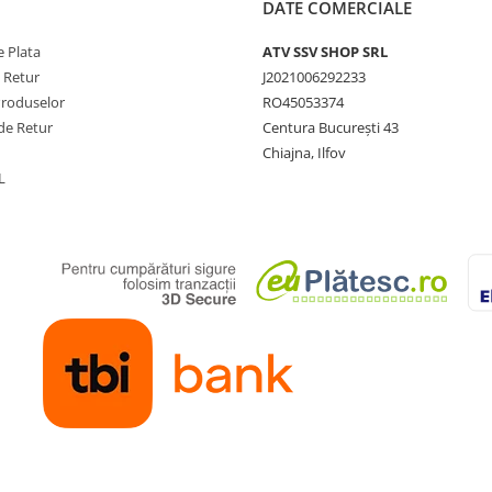
DATE COMERCIALE
 Plata
ATV SSV SHOP SRL
e Retur
J2021006292233
Produselor
RO45053374
de Retur
Centura București 43
Chiajna, Ilfov
L