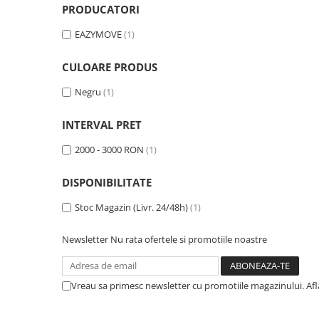
PRODUCATORI
SCUTERE
EAZYMOVE
(1)
KIDS
ATV COPII
CULOARE PRODUS
MOTO COPII
Negru
(1)
RYKER
INTERVAL PRET
2000 - 3000 RON
(1)
SPYDER
DISPONIBILITATE
SKIJET
Stoc Magazin (Livr. 24/48h)
(1)
ECHIPAMENTE
CROSS ENDURO
Newsletter
Nu rata ofertele si promotiile noastre
Casti
Ochelari
Vreau sa primesc newsletter cu promotiile magazinului. Af
Manusi
Tricouri