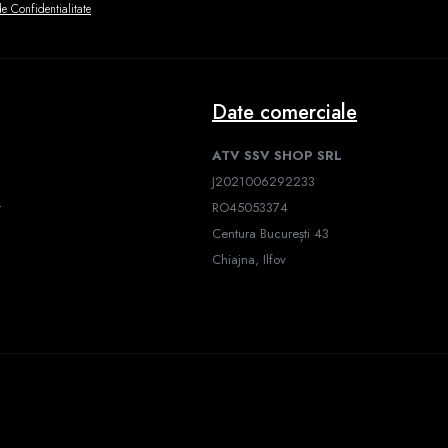
de Confidentialitate
Date comerciale
ATV SSV SHOP SRL
J2021006292233
r
RO45053374
Centura București 43
Chiajna, Ilfov