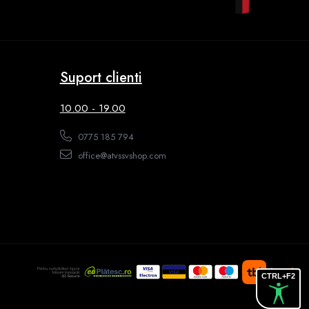
Suport clienti
10.00 - 19.00
0775 185 794
office@atvssvshop.com
CTRL+F2