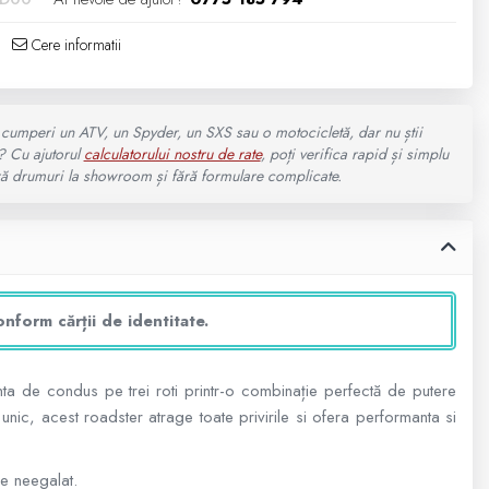
Cere informatii
cumperi un ATV, un Spyder, un SXS sau o motocicletă, dar nu știi
? Cu ajutorul
calculatorului nostru de rate
, poți verifica rapid și simplu
fără drumuri la showroom și fără formulare complicate.
nform cărții de identitate.
nta de condus pe trei roti printr-o combinație perfectă de putere
ic, acest roadster atrage toate privirile si ofera performanta si
de neegalat.