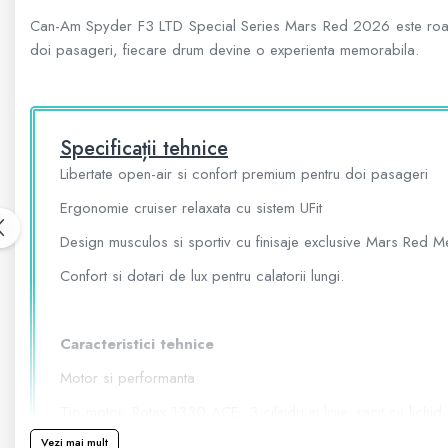
Can-Am Spyder F3 LTD Special Series Mars Red 2026 este roadster
doi pasageri, fiecare drum devine o experienta memorabila.
800 - 1000 cmc. (81)
SXS
Specificații tehnice
Libertate open-air si confort premium pentru doi pasageri
MOTOCICLETE
Ergonomie cruiser relaxata cu sistem UFit
Design musculos si sportiv cu finisaje exclusive Mars Red Met
SCUTERE
Confort si dotari de lux pentru calatorii lungi.
KIDS
Caracteristici tehnice
Motor si performanta
ATV COPII
Tip motor: Rotax 1330 ACE, 3 cilindri in linie, racit cu lichid,
Vezi mai mult
MOTO COPII
Alezaj x cursa: 84 x 80 mm (3.31 x 3.14 in.)