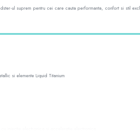
-ul suprem pentru cei care cauta performanta, confort si stil exclus
allic si elemente Liquid Titanium
 cu injectie electronica si acceleratie electronica