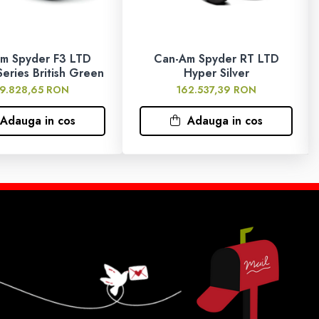
m Spyder F3 LTD
Can-Am Spyder RT LTD
Series British Green
Hyper Silver
59.828,65 RON
162.537,39 RON
Adauga in cos
Adauga in cos