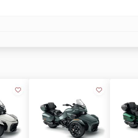
/ cursa 129 mm
r / cursa 132 mm