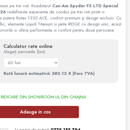
mium pe trei roti. Roadsterul
Can-Am Spyder F3 LTD Special
026
redefineste experienta de condus pe trei roti printr-o
e putere Rotax 1330 ACE, confort premium și design exclusiv. Cu
ic, elemente Liquid Titanium si jante RIDGE cu design unic, acest
privirile si ofera performanta si confort pentru doua persoane.
Calculator rate online
Alegeți perioada (luni):
Rată lunară estimativă: 580.12 € (Fara TVA)
Adauga in cos
D00
Ai nevoie de ajutor?
0775 185 794