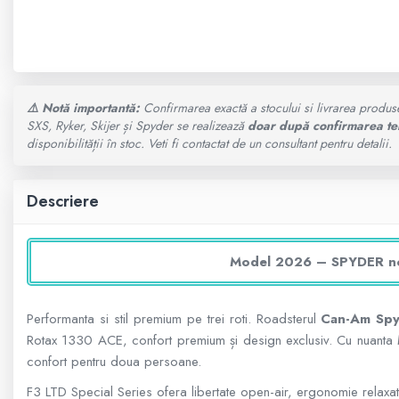
GOES MY 2026
SUPORT SKIJET
MODEL ATV CAN-AM
ACCESORII ATV
⚠️ Notă importantă:
Confirmarea exactă a stocului si livrarea produs
ANVELOPE ATV
Can-Am Outlander
SXS, Ryker, Skijer și Spyder se realizează
doar după confirmarea te
disponibilității în stoc. Veti fi contactat de un consultant pentru detalii.
BULLBAR SSV
Can-Am Renegade
ACCESORII SSV
Descriere
CAN-AM MY 2026
CUTII SSV
Capacitate
Model 2026 –
SPYDER
no
200 - 400 cmc. (8)
Performanta si stil premium pe trei roti. Roadsterul
Can-Am Spy
Rotax 1330 ACE, confort premium și design exclusiv. Cu nuanta Ma
400 - 600 cmc. (65)
confort pentru doua persoane.
F3 LTD Special Series ofera libertate open-air, ergonomie relaxata
600 - 800 cmc. (29)