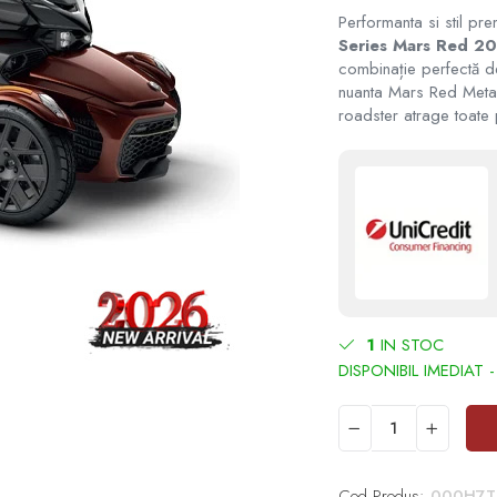
Performanta si stil pre
Series Mars Red 2
combinație perfectă d
nuanta Mars Red Metall
roadster atrage toate 
1
IN STOC
Cod Produs:
000H7T