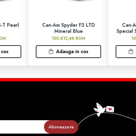
a
-T Pearl
Can-Am Spyder F3 LTD
Can-A
Mineral Blue
Special 
RON
150.612,48 RON
1
arcare electrica
 cos
Adauga in cos