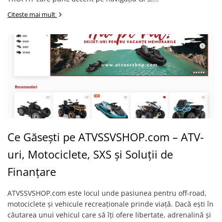
VEHICULE RULATE
Citeste mai mult
Ce Găsești pe ATVSSVSHOP.com – ATV-
uri, Motociclete, SXS și Soluții de
Finanțare
ATVSSVSHOP.com este locul unde pasiunea pentru off-road,
motociclete și vehicule recreaționale prinde viață. Dacă ești în
căutarea unui vehicul care să îți ofere libertate, adrenalină și