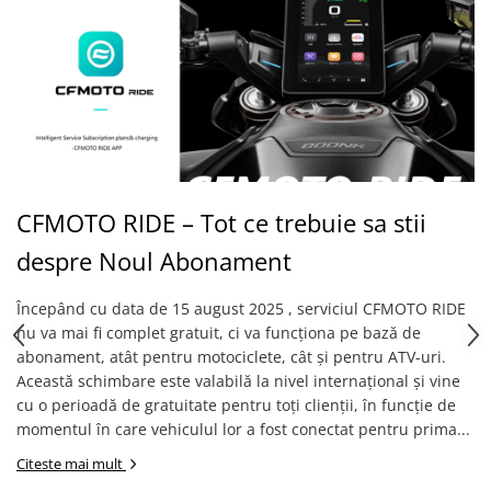
Pantaloni
Set Complet
Borseta
Geanta
Rucsac
Protectii
Sosete
CFMOTO RIDE – Tot ce trebuie sa stii
Armura
ECHIPAMENTE MOTO
despre Noul Abonament
Casti
Începând cu data de 15 august 2025 , serviciul CFMOTO RIDE
Ochelari
nu va mai fi complet gratuit, ci va funcționa pe bază de
Manusi
abonament, atât pentru motociclete, cât și pentru ATV-uri.
Tricouri
Această schimbare este valabilă la nivel internațional și vine
Pantaloni
cu o perioadă de gratuitate pentru toți clienții, în funcție de
Borseta
momentul în care vehiculul lor a fost conectat pentru prima...
Geanta
Citeste mai mult
Rucsac