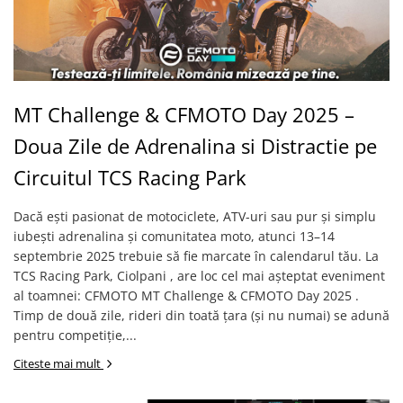
SCUTERE
KIDS
ATV COPII
MOTO COPII
MT Challenge & CFMOTO Day 2025 –
Doua Zile de Adrenalina si Distractie pe
RYKER
Circuitul TCS Racing Park
SPYDER
Dacă ești pasionat de motociclete, ATV-uri sau pur și simplu
SKIJET
iubești adrenalina și comunitatea moto, atunci 13–14
septembrie 2025 trebuie să fie marcate în calendarul tău. La
ECHIPAMENTE
TCS Racing Park, Ciolpani , are loc cel mai așteptat eveniment
al toamnei: CFMOTO MT Challenge & CFMOTO Day 2025 .
CROSS ENDURO
Timp de două zile, rideri din toată țara (și nu numai) se adună
Casti
pentru competiție,...
Ochelari
Citeste mai mult
Manusi
Tricouri