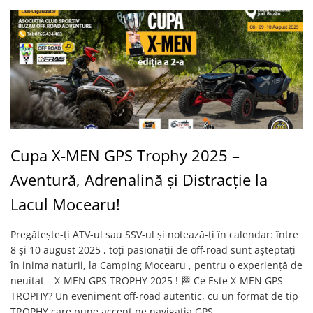
Protectii
Sosete
Armura
ECHIPAMENTE COPII
Casti
Manusi
Tricouri
Pantaloni
Cupa X-MEN GPS Trophy 2025 –
Set Complet
Aventură, Adrenalină și Distracție la
Borseta
Geanta
Lacul Mocearu!
Rucsac
ECHIPAMENTE SKIJET
Pregătește-ți ATV-ul sau SSV-ul și notează-ți în calendar: între
8 și 10 august 2025 , toți pasionații de off-road sunt așteptați
în inima naturii, la Camping Mocearu , pentru o experiență de
ACCESORII
neuitat – X-MEN GPS TROPHY 2025 ! 🏁 Ce Este X-MEN GPS
TROPHY? Un eveniment off-road autentic, cu un format de tip
CONSUMABILE
TROPHY care pune accent pe navigația GPS,...