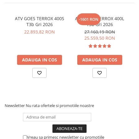
ATV GOES TERROX 400S
ATV GOES TERROX 400L
-1601 RON
T3b Gri 2026
T3b Gri 2026
22.893,82 RON
27.160,19 RON
25.559,50 RON
ADAUGA IN COS
ADAUGA IN COS
Newsletter
Nu rata ofertele si promotiile noastre
Vreau sa primesc newsletter cu promotiile