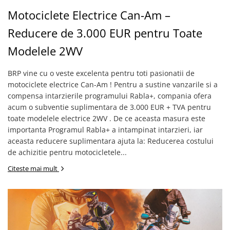
GOES 400L
ACCESORII MOTO
Motociclete Electrice Can-Am –
GOES 500L
ACCESORII IARNA ATV / SSV
GOES 1000
Reducere de 3.000 EUR pentru Toate
SUPORT SKIJET
GOES MY 2026
Modelele 2WV
ACCESORII ATV
MODEL ATV CAN-AM
ANVELOPE ATV
Can-Am Outlander
BRP vine cu o veste excelenta pentru toti pasionatii de
BULLBAR SSV
Can-Am Renegade
motociclete electrice Can-Am ! Pentru a sustine vanzarile si a
ACCESORII SSV
compensa intarzierile programului Rabla+, compania ofera
CAN-AM MY 2026
CUTII SSV
acum o subventie suplimentara de 3.000 EUR + TVA pentru
Capacitate
toate modelele electrice 2WV . De ce aceasta masura este
200 - 400 cmc. (8)
importanta Programul Rabla+ a intampinat intarzieri, iar
400 - 600 cmc. (65)
aceasta reducere suplimentara ajuta la: Reducerea costului
de achizitie pentru motocicletele...
600 - 800 cmc. (29)
800 - 1000 cmc. (81)
Citeste mai mult
SXS
MOTOCICLETE