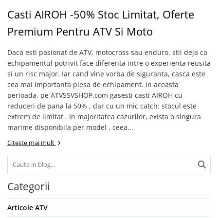
GOES 400L
ACCESORII MOTO
Casti AIROH -50% Stoc Limitat, Oferte
GOES 500L
ACCESORII IARNA ATV / SSV
GOES 1000
Premium Pentru ATV Si Moto
SUPORT SKIJET
GOES MY 2026
ACCESORII ATV
MODEL ATV CAN-AM
Daca esti pasionat de ATV, motocross sau enduro, stii deja ca
ANVELOPE ATV
echipamentul potrivit face diferenta intre o experienta reusita
Can-Am Outlander
si un risc major. Iar cand vine vorba de siguranta, casca este
BULLBAR SSV
Can-Am Renegade
cea mai importanta piesa de echipament. In aceasta
ACCESORII SSV
CAN-AM MY 2026
perioada, pe ATVSSVSHOP.com gasesti casti AIROH cu
CUTII SSV
Capacitate
reduceri de pana la 50% , dar cu un mic catch: stocul este
extrem de limitat . In majoritatea cazurilor, exista o singura
200 - 400 cmc. (8)
marime disponibila per model , ceea...
400 - 600 cmc. (65)
Citeste mai mult
600 - 800 cmc. (29)
800 - 1000 cmc. (81)
SXS
Categorii
MOTOCICLETE
Articole ATV