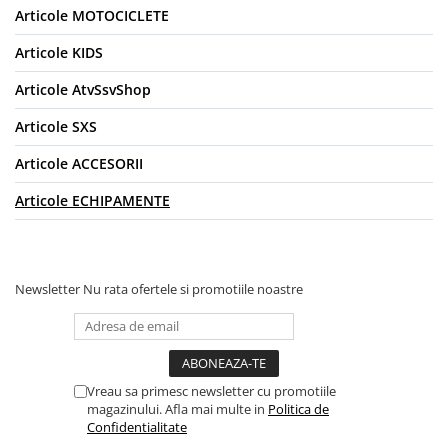
SCUTERE
Articole MOTOCICLETE
Articole KIDS
KIDS
ATV COPII
Articole AtvSsvShop
MOTO COPII
Articole SXS
Articole ACCESORII
RYKER
Articole ECHIPAMENTE
SPYDER
SKIJET
Newsletter
Nu rata ofertele si promotiile noastre
ECHIPAMENTE
CROSS ENDURO
Casti
Ochelari
Vreau sa primesc newsletter cu promotiile
magazinului. Afla mai multe in
Politica de
Manusi
Confidentialitate
Tricouri