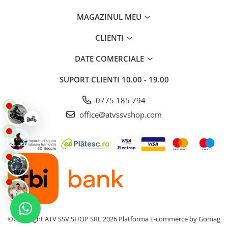
Pantaloni
MAGAZINUL MEU
Set Complet
Borseta
CLIENTI
Geanta
DATE COMERCIALE
Rucsac
Protectii
SUPORT CLIENTI
10.00 - 19.00
Sosete
0775 185 794
Armura
office@atvssvshop.com
ECHIPAMENTE MOTO
Casti
Ochelari
Manusi
Tricouri
Pantaloni
Borseta
Geanta
©Copyright ATV SSV SHOP SRL 2026
Platforma E-commerce by Gomag
Rucsac