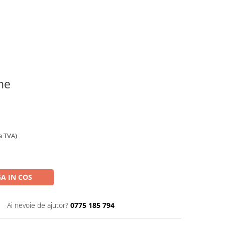
ine
a TVA)
A IN COS
Ai nevoie de ajutor?
0775 185 794