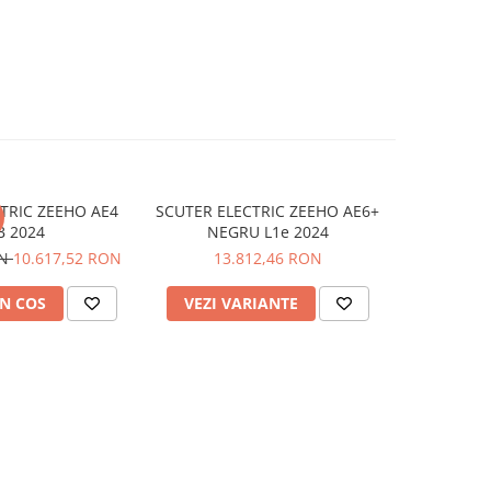
TRIC ZEEHO AE4
SCUTER ELECTRIC ZEEHO AE6+
SCUTER EL
B 2024
NEGRU L1e 2024
A
ON
10.617,52 RON
13.812,46 RON
13
N COS
VEZI VARIANTE
VEZI 