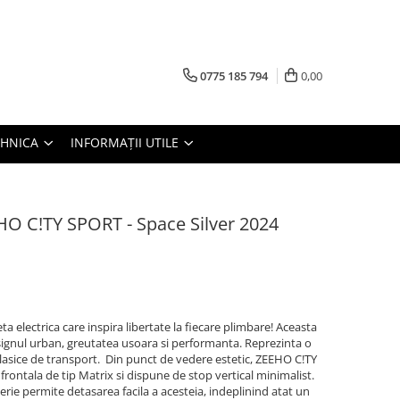
0775 185 794
0,00
TEHNICA
INFORMAȚII UTILE
O C!TY SPORT - Space Silver 2024
 electrica care inspira libertate la fiecare plimbare! Aceasta
signul urban, greutatea usoara si performanta. Reprezinta o
 clasice de transport. Din punct de vedere estetic, ZEEHO C!TY
ontala de tip Matrix si dispune de stop vertical minimalist.
ie permite detasarea facila a acesteia, indeplinind atat un