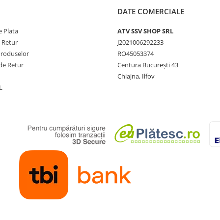
DATE COMERCIALE
 Plata
ATV SSV SHOP SRL
e Retur
J2021006292233
Produselor
RO45053374
de Retur
Centura București 43
Chiajna, Ilfov
L