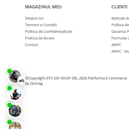
Protectii
MAGAZINUL MEU
CLIENTI
Sosete
Despre noi
Metode de
Armura
Termeni si Conditii
Politica d
ECHIPAMENTE COPII
Politica de Confidentialitate
Garantia 
Casti
Politica de livrare
Formular 
Manusi
Contact
ANPC
Tricouri
ANPC - SA
Pantaloni
Set Complet
Borseta
©Copyright ATV SSV SHOP SRL 2026
Platforma E-commerce
Geanta
by Gomag
Rucsac
ECHIPAMENTE SKIJET
ACCESORII
CONSUMABILE