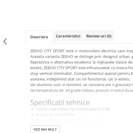
SCUTERE
KIDS
ATV COPII
MOTO COPII
Caracteristici
Review-uri
(0)
Descriere
RYKER
ZEEHO C!TY SPORT este o motocicleta electrica care inspir
Aceasta varianta ZEEHO se distinge prin designul urban, 
Reprezinta o alternativa excelenta la mijloacele clasice 
SPYDER
estetic, ZEEHO C!TY SPORT este infrumusetat cu masca fron
stop vertical minimalist. Compartimentul special pentru b
SKIJET
acesteia, indeplinind atat un rol functional, cat si estetic
din aluminiu usor si rezistent, iar caroseria are o greutate r
de temperatura de -20 grade Celsius, precum si testul durab
ECHIPAMENTE
CROSS ENDURO
Specificații tehnice
Casti
motor: mid motor, tip motocicleta (L1e-B)
putere de varf 3500W
Ochelari
acceleratie 0-45 km/ora in 4.1 secunde
Manusi
inaltime sa 810 mm
VEZI MAI MULT
Tricouri
far frontal LED