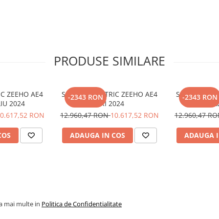
PRODUSE SIMILARE
care
IC ZEEHO AE4
SCUTER ELECTRIC ZEEHO AE4
SCUTER ELEC
-2343 RON
-2343 RON
IU 2024
GRI 2024
AL
0.617,52 RON
12.960,47 RON
10.617,52 RON
12.960,47 R
COS
ADAUGA IN COS
ADAUGA I
la mai multe in
Politica de Confidentialitate