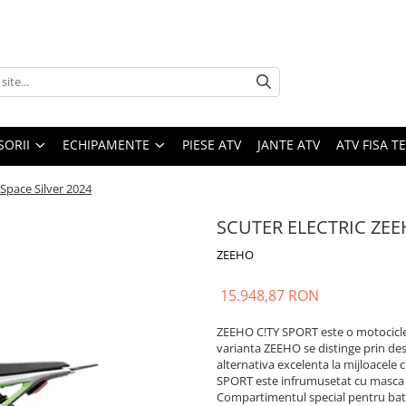
SORII
ECHIPAMENTE
PIESE ATV
JANTE ATV
ATV FISA 
pace Silver 2024
SCUTER ELECTRIC ZEEH
ZEEHO
15.948,87 RON
ZEEHO C!TY SPORT este o motocicleta
varianta ZEEHO se distinge prin de
alternativa excelenta la mijloacele
SPORT este infrumusetat cu masca fr
Compartimentul special pentru bater