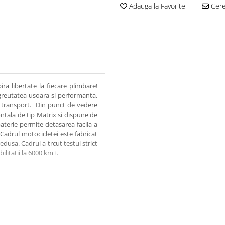
Adauga la Favorite
Cere 
a libertate la fiecare plimbare!
greutatea usoara si performanta.
de transport. Din punct de vedere
tala de tip Matrix si dispune de
aterie permite detasarea facila a
. Cadrul motocicletei este fabricat
edusa. Cadrul a trcut testul strict
ilitatii la 6000 km+.