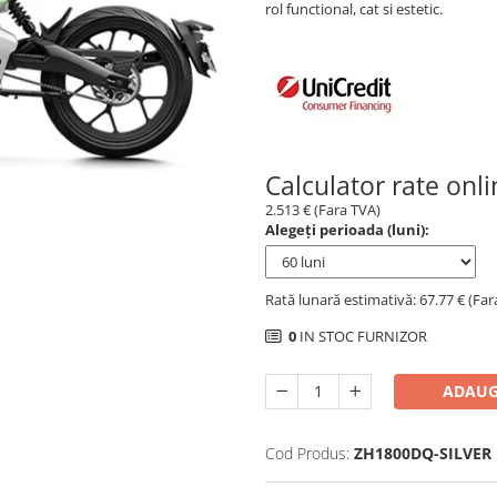
rol functional, cat si estetic.
Calculator rate onl
2.513 € (Fara TVA)
Alegeți perioada (luni):
Rată lunară estimativă: 67.77 € (Far
0
IN STOC FURNIZOR
ADAUG
Cod Produs:
ZH1800DQ-SILVER