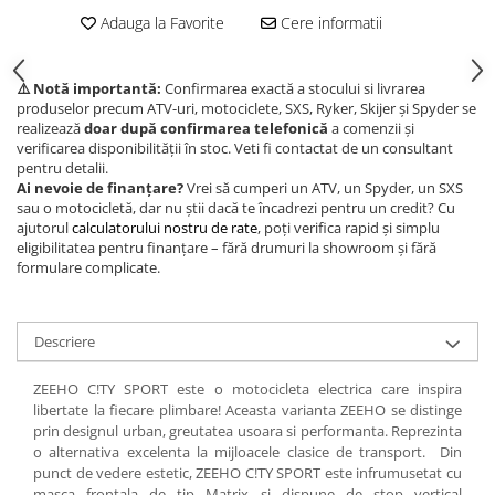
Adauga la Favorite
Cere informatii
⚠️ Notă importantă:
Confirmarea exactă a stocului si livrarea
produselor precum ATV-uri, motociclete, SXS, Ryker, Skijer și Spyder se
realizează
doar după confirmarea telefonică
a comenzii și
verificarea disponibilității în stoc. Veti fi contactat de un consultant
pentru detalii.
Ai nevoie de finanțare?
Vrei să cumperi un ATV, un Spyder, un SXS
sau o motocicletă, dar nu știi dacă te încadrezi pentru un credit? Cu
ajutorul
calculatorului nostru de rate
, poți verifica rapid și simplu
eligibilitatea pentru finanțare – fără drumuri la showroom și fără
formulare complicate.
Descriere
ZEEHO C!TY SPORT este o motocicleta electrica care inspira
libertate la fiecare plimbare! Aceasta varianta ZEEHO se distinge
prin designul urban, greutatea usoara si performanta. Reprezinta
o alternativa excelenta la mijloacele clasice de transport. Din
punct de vedere estetic, ZEEHO C!TY SPORT este infrumusetat cu
masca frontala de tip Matrix si dispune de stop vertical