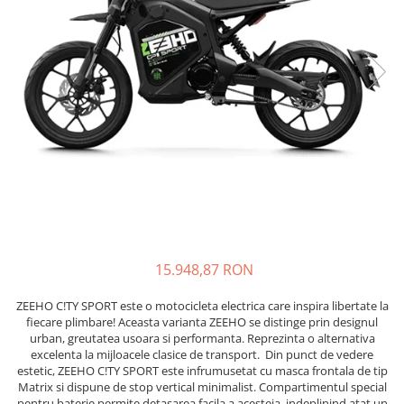
GOES MY 2026
Casti
ACCESORII MOTO
MODEL ATV CAN-AM
Ochelari
ACCESORII IARNA ATV / SSV
Manusi
SUPORT SKIJET
Can-Am Outlander
Tricouri
ACCESORII ATV
Can-Am Renegade
Pantaloni
ANVELOPE ATV
CAN-AM MY 2026
Borseta
BULLBAR SSV
Capacitate
Geanta
ACCESORII SSV
200 - 400 cmc. (8)
Rucsac
CUTII SSV
400 - 600 cmc. (65)
Protectii
600 - 800 cmc. (29)
Sosete
800 - 1000 cmc. (81)
Armura
15.948,87 RON
ECHIPAMENTE COPII
ZEEHO C!TY SPORT este o motocicleta electrica care inspira libertate la
Casti
fiecare plimbare! Aceasta varianta ZEEHO se distinge prin designul
Manusi
urban, greutatea usoara si performanta. Reprezinta o alternativa
Tricouri
excelenta la mijloacele clasice de transport. Din punct de vedere
estetic, ZEEHO C!TY SPORT este infrumusetat cu masca frontala de tip
Pantaloni
Matrix si dispune de stop vertical minimalist. Compartimentul special
Set Complet
pentru baterie permite detasarea facila a acesteia, indeplinind atat un