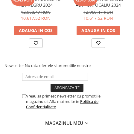
-2343 RON
-2343 RON
optional, compartiment portbagaj spate
AE4 NEGRU 2024
AE4 PORTOCALIU 2024
OTA firmware upgrade
12.960,47 RON
12.960,47 RON
Easy Ride!
10.617,52 RON
10.617,52 RON
4G T-Box
protectie antifurt de la distanta
ADAUGA IN COS
ADAUGA IN COS
antifurt APP
setari electronice de siguranta
deblocare telecomanda APP.
Newsletter
Nu rata ofertele si promotiile noastre
Vreau sa primesc newsletter cu promotiile
magazinului. Afla mai multe in
Politica de
Confidentialitate
MAGAZINUL MEU