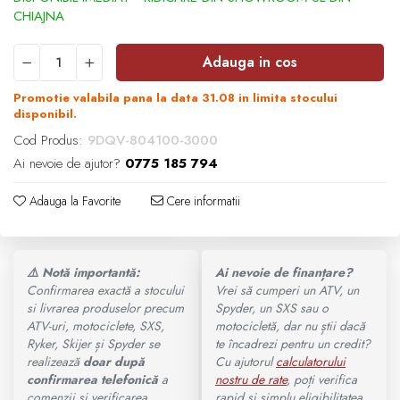
Ochelari
SUPORT SKIJET
MODEL ATV CAN-AM
Adauga in cos
ACCESORII ATV
Manusi
Can-Am Outlander
Promotie valabila pana la data 31.08 in limita stocului
ANVELOPE ATV
disponibil.
Tricouri
Can-Am Renegade
Cod Produs:
9DQV-804100-3000
BULLBAR SSV
Ai nevoie de ajutor?
0775 185 794
Pantaloni
CAN-AM MY 2026
ACCESORII SSV
Adauga la Favorite
Cere informatii
Borseta
Capacitate
CUTII SSV
Geanta
⚠️ Notă importantă:
Ai nevoie de finanțare?
200 - 400 cmc. (8)
Confirmarea exactă a stocului
Vrei să cumperi un ATV, un
Rucsac
si livrarea produselor precum
Spyder, un SXS sau o
ATV-uri, motociclete, SXS,
motocicletă, dar nu știi dacă
400 - 600 cmc. (65)
Ryker, Skijer și Spyder se
te încadrezi pentru un credit?
Protectii
realizează
doar după
Cu ajutorul
calculatorului
600 - 800 cmc. (29)
confirmarea telefonică
a
nostru de rate
, poți verifica
Sosete
comenzii și verificarea
rapid și simplu eligibilitatea