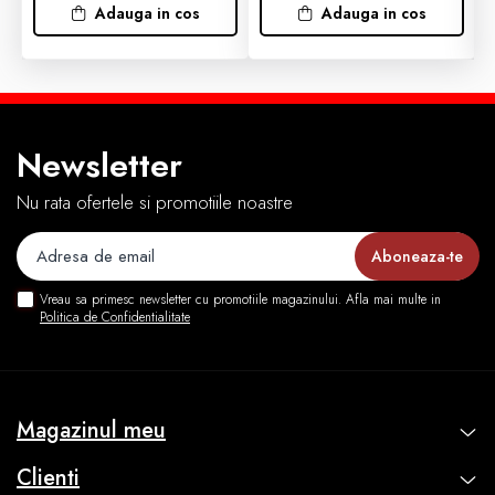
OX795
Adauga in cos
Adauga in cos
Newsletter
Nu rata ofertele si promotiile noastre
Vreau sa primesc newsletter cu promotiile magazinului. Afla mai multe in
Politica de Confidentialitate
Magazinul meu
Clienti