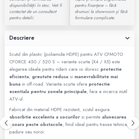
disponibilității în stoc. Veti fi
pentru finanțare – fără
800 - 1000 cmc. (81)
contactat de un consultant
drumuri la showroom și fără
Armura
pentru detalii.
formulare complicate.
ECHIPAMENTE COPII
Descriere
Casti
Scutul din plastic (poliamida HDPE) pentru ATV CFMOTO
CFORCE 450 / 520 S – varianta scurta (X4 / X5) este
Manusi
alegerea ideala pentru riderii care isi doresc
protectie
eficienta
,
greutate redusa
si
manevrabilitate mai
buna
in off-road. Varianta scurta ofera
protectie
Tricouri
esentiala pentru zonele principale
, fara a incarca inutil
ATV-ul.
Pantaloni
Fabricat din material HDPE rezistent, scutul asigura
absorbtie excelenta a socurilor
si permite
alunecarea
Set Complet
usoara peste obstacole
, fiind ideal pentru trasee tehnice,
padure sau noroi.
Borseta