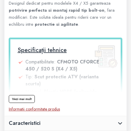
Designul dedicat pentru modelele X4 / X5 garanteaza
Geanta
potrivire perfecta si montaj rapid tip bolt-on
, fara
modificari. Este solutia ideala pentru riderii care vor un
echilibru intre
protectie si agilitate
.
Rucsac
ECHIPAMENTE SKIJET
Specificații tehnice
Compatibilitate:
CFMOTO CFORCE
450 / 520 S (X4 / X5)
Tip:
Scut protectie ATV (varianta
scurta)
Material:
Plastic HDPE (poliamida
rezistenta la impact)
Vezi mai mult
Protectie:
Zone esentiale – motor si
Informatii conformitate produs
sasiu inferior
Constructie:
Flexibila si rezistenta la
Caracteristici
socuri