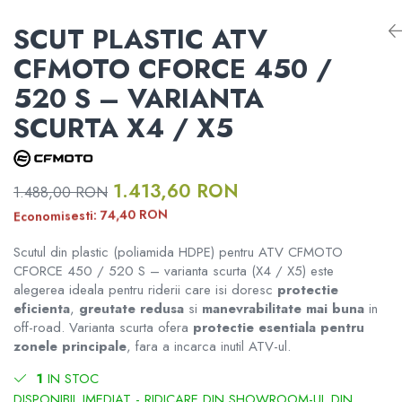
RAMPE ATV UTV MOTO
Informare Certificat Fiscal
ATV CFMOTO X10 1000 TOURING
SCUT PLASTIC ATV
ATV CFMOTO X10
Borseta
DISTANTIERE ROTI ATV
Formular returnare produs /
CFMOTO CFORCE 450 /
ATV CFMOTO X10 1000 MUD
Cerere retragere din contract
CFMOTO MY 2026
Geanta
520 S – VARIANTA
APARATORI MAINI ATV
SCURTA X4 / X5
Rucsac
PORTBAGAJE SI SUPORTURI
MODEL ATV GOES
BAGAJE
Protectii
1.413,60 RON
1.488,00 RON
GOES 400S
ACCESORII ELECTRONICE ATV /
SSV
RON
74,40
Economisesti:
Sosete
GOES 400L
Scutul din plastic (poliamida HDPE) pentru ATV CFMOTO
ACCESORII MONTAJ ELECTRONICE
CFORCE 450 / 520 S – varianta scurta (X4 / X5) este
Armura
GOES 500L
alegerea ideala pentru riderii care isi doresc
protectie
TOBE SPORT ATV / UTV
eficienta
,
greutate redusa
si
manevrabilitate mai buna
in
ECHIPAMENTE MOTO
off-road. Varianta scurta ofera
protectie esentiala pentru
GOES 1000
ACCESORII MOTO
zonele principale
, fara a incarca inutil ATV-ul.
1
IN STOC
GOES MY 2026
Casti
ACCESORII IARNA ATV / SSV