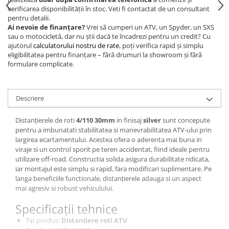
verificarea disponibilității în stoc. Veti fi contactat de un consultant
pentru detalii.
Ai nevoie de finanțare?
Vrei să cumperi un ATV, un Spyder, un SXS
sau o motocicletă, dar nu știi dacă te încadrezi pentru un credit? Cu
ajutorul
calculatorului nostru de rate
, poți verifica rapid și simplu
eligibilitatea pentru finanțare – fără drumuri la showroom și fără
formulare complicate.
Descriere
Distanțierele de roti
4/110 30mm
in finisaj
silver
sunt concepute
pentru a imbunatati stabilitatea si manevrabilitatea ATV-ului prin
largirea ecartamentului. Acestea ofera o aderenta mai buna in
viraje si un control sporit pe teren accidentat, fiind ideale pentru
utilizare off-road. Constructia solida asigura durabilitate ridicata,
iar montajul este simplu si rapid, fara modificari suplimentare. Pe
langa beneficiile functionale, distanțierele adauga si un aspect
mai agresiv si robust vehiculului.
Specificații tehnice
Tip produs:
Distanțiere roti ATV