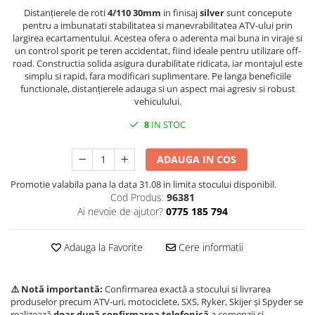
Distanțierele de roti
4/110 30mm
in finisaj
silver
sunt concepute
Borseta
pentru a imbunatati stabilitatea si manevrabilitatea ATV-ului prin
Geanta
largirea ecartamentului. Acestea ofera o aderenta mai buna in viraje si
un control sporit pe teren accidentat, fiind ideale pentru utilizare off-
Rucsac
road. Constructia solida asigura durabilitate ridicata, iar montajul este
ECHIPAMENTE SKIJET
simplu si rapid, fara modificari suplimentare. Pe langa beneficiile
functionale, distanțierele adauga si un aspect mai agresiv si robust
vehiculului.
8
IN STOC
ADAUGA IN COS
Promotie valabila pana la data 31.08 in limita stocului disponibil.
Cod Produs:
96381
Ai nevoie de ajutor?
0775 185 794
Adauga la Favorite
Cere informatii
⚠️ Notă importantă:
Confirmarea exactă a stocului si livrarea
produselor precum ATV-uri, motociclete, SXS, Ryker, Skijer și Spyder se
realizează
doar după confirmarea telefonică
a comenzii și