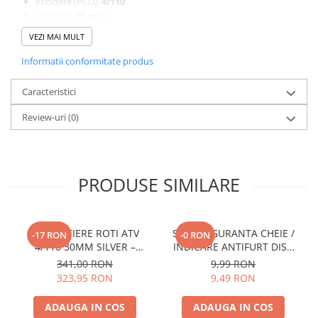
Prindere (PCD):
4/110
Grosime:
30 mm
Culoare:
Silver
VEZI MAI MULT
Material:
Metal rezistent, tratat anticoroziune
Rol:
Largire ecartament, stabilitate si control
Informatii conformitate produs
imbunatatit
Montaj:
Usor, pe prinderile existente
Caracteristici
Utilizare:
ATV / off-road / teren accidentat
Review-uri
(0)
PRODUSE SIMILARE
DISTANTIERE ROTI ATV
SNUR SIGURANTA CHEIE /
-17 RON
-0 RON
4/110 30MM SILVER –
INDICARE ANTIFURT DISC
CFMOTO / YAMAHA /
ATV / MOTO / JETSKI /
341,00 RON
9,99 RON
SUZUKI (PREZON M10x1.25)
SNOWMOBILE - OX795
323,95 RON
9,49 RON
ADAUGA IN COS
ADAUGA IN COS