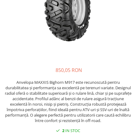
GOES MY 2026
Casti
ACCESORII MOTO
MODEL ATV CAN-AM
Ochelari
ACCESORII IARNA ATV / SSV
Manusi
SUPORT SKIJET
Can-Am Outlander
Tricouri
ACCESORII ATV
Can-Am Renegade
Pantaloni
ANVELOPE ATV
CAN-AM MY 2026
Borseta
BULLBAR SSV
Capacitate
Geanta
ACCESORII SSV
200 - 400 cmc. (8)
Rucsac
CUTII SSV
400 - 600 cmc. (65)
850,05 RON
Protectii
600 - 800 cmc. (29)
Sosete
800 - 1000 cmc. (81)
Anvelopa MAXXIS Bighorn M917 este recunoscută pentru
Armura
durabilitatea și performanța sa excelentă pe terenuri variate. Designul
radial oferă o stabilitate superioară și o rulare lină, chiar și pe suprafețe
ECHIPAMENTE COPII
accidentate. Profilul adânc al benzii de rulare asigură tracțiune
Casti
excelentă în noroi, nisip și pietriș. Construcția robustă protejează
împotriva perforațiilor, fiind ideală pentru ATV-uri și SSV-uri de înaltă
Manusi
performanță. O alegere perfectă pentru utilizatorii care caută echilibru
Tricouri
între confort și rezistență în off-road.
Pantaloni
2
IN STOC
Set Complet