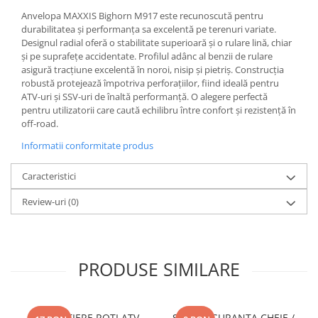
Anvelopa MAXXIS Bighorn M917 este recunoscută pentru
durabilitatea și performanța sa excelentă pe terenuri variate.
Designul radial oferă o stabilitate superioară și o rulare lină, chiar
și pe suprafețe accidentate. Profilul adânc al benzii de rulare
asigură tracțiune excelentă în noroi, nisip și pietriș. Construcția
robustă protejează împotriva perforațiilor, fiind ideală pentru
ATV-uri și SSV-uri de înaltă performanță. O alegere perfectă
pentru utilizatorii care caută echilibru între confort și rezistență în
off-road.
Informatii conformitate produs
Caracteristici
Review-uri
(0)
PRODUSE SIMILARE
DISTANTIERE ROTI ATV
SNUR SIGURANTA CHEIE /