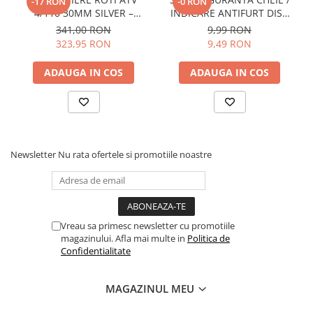
-17 RON
-0 RON
4/110 30MM SILVER –
INDICARE ANTIFURT DISC
CFMOTO / YAMAHA /
ATV / MOTO / JETSKI /
341,00 RON
9,99 RON
SUZUKI (PREZON M10x1.25)
SNOWMOBILE - OX795
323,95 RON
9,49 RON
ADAUGA IN COS
ADAUGA IN COS
Newsletter
Nu rata ofertele si promotiile noastre
Vreau sa primesc newsletter cu promotiile
magazinului. Afla mai multe in
Politica de
Confidentialitate
MAGAZINUL MEU