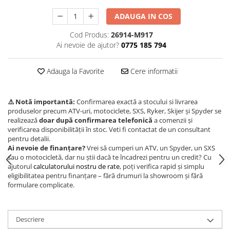
Borseta
ADAUGA IN COS
Geanta
Cod Produs:
26914-M917
Rucsac
Ai nevoie de ajutor?
0775 185 794
ECHIPAMENTE SKIJET
Adauga la Favorite
Cere informatii
⚠️ Notă importantă:
Confirmarea exactă a stocului si livrarea
produselor precum ATV-uri, motociclete, SXS, Ryker, Skijer și Spyder se
realizează
doar după confirmarea telefonică
a comenzii și
verificarea disponibilității în stoc. Veti fi contactat de un consultant
pentru detalii.
Ai nevoie de finanțare?
Vrei să cumperi un ATV, un Spyder, un SXS
sau o motocicletă, dar nu știi dacă te încadrezi pentru un credit? Cu
ajutorul
calculatorului nostru de rate
, poți verifica rapid și simplu
eligibilitatea pentru finanțare – fără drumuri la showroom și fără
formulare complicate.
Descriere