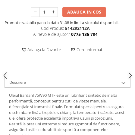
SCUTERE
ADAUGA IN COS
KIDS
Promotie valabila pana la data 31.08 in limita stocului disponibil.
ATV COPII
Cod Produs:
514292112A
Ai nevoie de ajutor?
0775 185 794
MOTO COPII
Adauga la Favorite
Cere informatii
RYKER
SPYDER
SKIJET
Descriere
ECHIPAMENTE
Uleiul Bardahl 75W90 MTF este un lubrifiant sintetic de înaltă
CROSS ENDURO
performanță, conceput pentru cutii de viteze manuale,
diferențiale și transmisii finale. Formulat special pentru a asigura
Casti
o schimbare lină a treptelor, chiar și la temperaturi scăzute, acest
Ochelari
ulei oferă protecție excelentă împotriva uzurii și coroziunii.
Rezistă la presiuni extreme și reduce zgomotul de funcționare,
Manusi
asigurând astfel o durabilitate sporită a componentelor
Tricouri