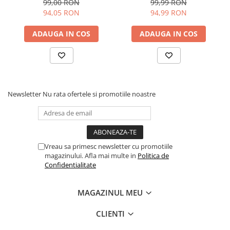
99,00 RON
99,99 RON
Protectii
94,05 RON
94,99 RON
Sosete
ADAUGA IN COS
ADAUGA IN COS
Armura
ECHIPAMENTE COPII
Casti
Manusi
Tricouri
Newsletter
Nu rata ofertele si promotiile noastre
Pantaloni
Set Complet
Borseta
Geanta
Vreau sa primesc newsletter cu promotiile
magazinului. Afla mai multe in
Politica de
Rucsac
Confidentialitate
ECHIPAMENTE SKIJET
MAGAZINUL MEU
ACCESORII
CLIENTI
CONSUMABILE