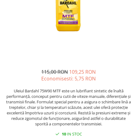
GOES 400L
ACCESORII MOTO
GOES 500L
ACCESORII IARNA ATV / SSV
GOES 1000
SUPORT SKIJET
GOES MY 2026
ACCESORII ATV
MODEL ATV CAN-AM
ANVELOPE ATV
Can-Am Outlander
BULLBAR SSV
Can-Am Renegade
ACCESORII SSV
CAN-AM MY 2026
CUTII SSV
Capacitate
115,00 RON
109,25 RON
200 - 400 cmc. (8)
Economisesti:
5,75
RON
400 - 600 cmc. (65)
600 - 800 cmc. (29)
Uleiul Bardahl 75W90 MTF este un lubrifiant sintetic de înaltă
performanță, conceput pentru cutii de viteze manuale, diferențiale și
800 - 1000 cmc. (81)
transmisii finale. Formulat special pentru a asigura o schimbare lină a
treptelor, chiar și la temperaturi scăzute, acest ulei oferă protecție
SXS
excelentă împotriva uzurii și coroziunii. Rezistă la presiuni extreme și
reduce zgomotul de funcționare, asigurând astfel o durabilitate
sporită a componentelor transmisiei.
MOTOCICLETE
10
IN STOC