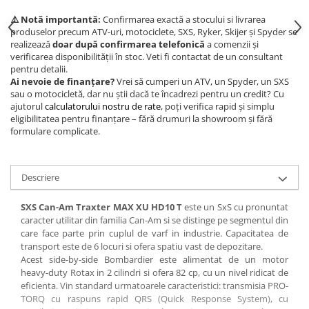
⚠️ Notă importantă:
Confirmarea exactă a stocului si livrarea
produselor precum ATV-uri, motociclete, SXS, Ryker, Skijer și Spyder se
realizează
doar după confirmarea telefonică
a comenzii și
verificarea disponibilității în stoc. Veti fi contactat de un consultant
pentru detalii.
Ai nevoie de finanțare?
Vrei să cumperi un ATV, un Spyder, un SXS
sau o motocicletă, dar nu știi dacă te încadrezi pentru un credit? Cu
ajutorul
calculatorului nostru de rate
, poți verifica rapid și simplu
eligibilitatea pentru finanțare – fără drumuri la showroom și fără
formulare complicate.
Descriere
SXS Can-Am Traxter MAX XU HD10 T
este un SxS cu pronuntat
caracter utilitar din familia Can-Am si se distinge pe segmentul din
care face parte prin cuplul de varf in industrie. Capacitatea de
transport este de 6 locuri si ofera spatiu vast de depozitare.
Acest side-by-side Bombardier este alimentat de un motor
heavy-duty Rotax in 2 cilindri si ofera 82 cp, cu un nivel ridicat de
eficienta. Vin standard urmatoarele caracteristici: transmisia PRO-
TORQ cu raspuns rapid QRS (Quick Response System), cu