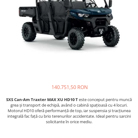
GOES MY 2026
Casti
ACCESORII MOTO
MODEL ATV CAN-AM
Ochelari
ACCESORII IARNA ATV / SSV
Manusi
SUPORT SKIJET
Can-Am Outlander
Tricouri
ACCESORII ATV
Can-Am Renegade
Pantaloni
ANVELOPE ATV
CAN-AM MY 2026
Borseta
BULLBAR SSV
Capacitate
Geanta
ACCESORII SSV
200 - 400 cmc. (8)
Rucsac
CUTII SSV
400 - 600 cmc. (65)
Protectii
600 - 800 cmc. (29)
Sosete
800 - 1000 cmc. (81)
140.751,50 RON
Armura
ECHIPAMENTE COPII
SXS Can-Am Traxter MAX XU HD10 T
este conceput pentru muncă
Casti
grea și transport de echipă, având o cabină spațioasă cu 4 locuri.
Motorul HD10 oferă performanță de top, iar suspensia și tracțiunea
Manusi
integrală fac față cu brio terenurilor accidentate. Ideal pentru sarcini
Tricouri
solicitante în orice mediu.
Pantaloni
Set Complet