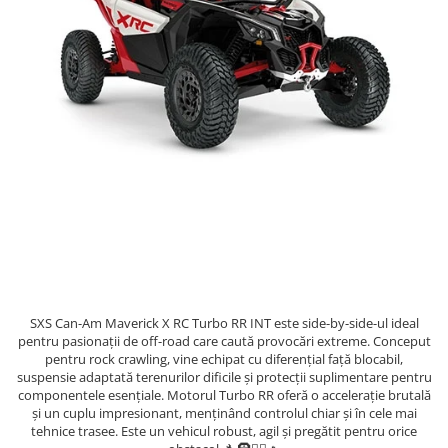
GOES MY 2026
Casti
ACCESORII MOTO
MODEL ATV CAN-AM
Ochelari
ACCESORII IARNA ATV / SSV
Manusi
SUPORT SKIJET
Can-Am Outlander
Tricouri
ACCESORII ATV
Can-Am Renegade
Pantaloni
ANVELOPE ATV
CAN-AM MY 2026
Borseta
BULLBAR SSV
Capacitate
Geanta
ACCESORII SSV
200 - 400 cmc. (8)
Rucsac
CUTII SSV
400 - 600 cmc. (65)
Protectii
600 - 800 cmc. (29)
Sosete
800 - 1000 cmc. (81)
Armura
ECHIPAMENTE COPII
SXS Can-Am Maverick X RC Turbo RR INT este side-by-side-ul ideal
Casti
pentru pasionații de off-road care caută provocări extreme. Conceput
pentru rock crawling, vine echipat cu diferențial față blocabil,
Manusi
suspensie adaptată terenurilor dificile și protecții suplimentare pentru
Tricouri
componentele esențiale. Motorul Turbo RR oferă o accelerație brutală
și un cuplu impresionant, menținând controlul chiar și în cele mai
Pantaloni
tehnice trasee. Este un vehicul robust, agil și pregătit pentru orice
Set Complet