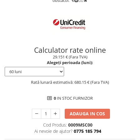
obstacol. 🔧🛞🧗‍♂️🔥
Borseta
Geanta
Rucsac
ECHIPAMENTE SKIJET
Calculator rate online
29.151 € (Fara TVA)
Alegeți perioada (luni):
Rată lunară estimativă: 680.15 € (Fara TVA)
0
IN STOC FURNIZOR
ADAUGA IN COS
Cod Produs:
0009MSC00
Ai nevoie de ajutor?
0775 185 794