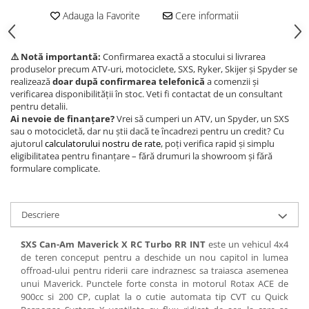
Adauga la Favorite
Cere informatii
⚠️ Notă importantă:
Confirmarea exactă a stocului si livrarea
produselor precum ATV-uri, motociclete, SXS, Ryker, Skijer și Spyder se
realizează
doar după confirmarea telefonică
a comenzii și
verificarea disponibilității în stoc. Veti fi contactat de un consultant
pentru detalii.
Ai nevoie de finanțare?
Vrei să cumperi un ATV, un Spyder, un SXS
sau o motocicletă, dar nu știi dacă te încadrezi pentru un credit? Cu
ajutorul
calculatorului nostru de rate
, poți verifica rapid și simplu
eligibilitatea pentru finanțare – fără drumuri la showroom și fără
formulare complicate.
Descriere
SXS Can-Am Maverick X RC Turbo RR INT
este un vehicul 4x4
de teren conceput pentru a deschide un nou capitol in lumea
offroad-ului pentru riderii care indraznesc sa traiasca asemenea
unui Maverick. Punctele forte consta in motorul Rotax ACE de
900cc si 200 CP, cuplat la o cutie automata tip CVT cu Quick