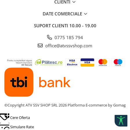
CLIENTI
Puterea afisata este puterea constructiva declarata de
Producator si poate diferi de cea omologabila, dezvoltata de
DATE COMERCIALE
vehicul ca urmare a limitarii puterii din fabrica, in vederea
respectarii reglementarilor in domeniu.
SUPORT CLIENTI
10.00 - 19.00
0775 185 794
office@atvssvshop.com
©Copyright ATV SSV SHOP SRL 2026
Platforma E-commerce by Gomag
Cere Oferta
Simulare Rate