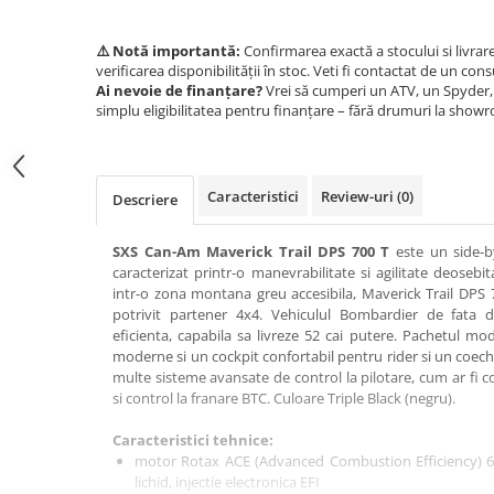
SCUTERE
⚠️ Notă importantă:
Confirmarea exactă a stocului si livrar
KIDS
verificarea disponibilității în stoc. Veti fi contactat de un cons
Ai nevoie de finanțare?
Vrei să cumperi un ATV, un Spyder, 
ATV COPII
simplu eligibilitatea pentru finanțare – fără drumuri la show
MOTO COPII
RYKER
Caracteristici
Review-uri
(0)
Descriere
SPYDER
SXS Can-Am Maverick Trail DPS 700 T
este un side-by
caracterizat printr-o manevrabilitate si agilitate deoseb
SKIJET
intr-o zona montana greu accesibila, Maverick Trail DPS
potrivit partener 4x4. Vehiculul Bombardier de fata
eficienta, capabila sa livreze 52 cai putere. Pachetul mo
ECHIPAMENTE
moderne si un cockpit confortabil pentru rider si un coechi
CROSS ENDURO
multe sisteme avansate de control la pilotare, cum ar fi c
si control la franare BTC. Culoare Triple Black (negru).
Casti
Ochelari
Caracteristici tehnice:
Manusi
motor Rotax ACE (Advanced Combustion Efficiency) 650 
lichid, injectie electronica EFI
Tricouri