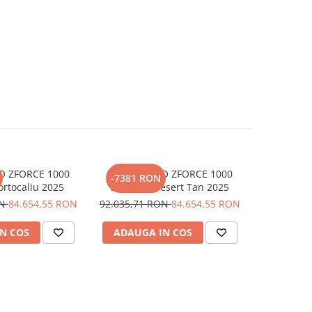
O ZFORCE 1000
SXS CFMOTO ZFORCE 1000
SXS CFM
-7381 RON
-7381 
rtocaliu 2025
SPORT R Desert Tan 2025
SPORT
ON
84.654,55 RON
92.035,71 RON
84.654,55 RON
92.035,7
N COS
ADAUGA IN COS
ADAUG