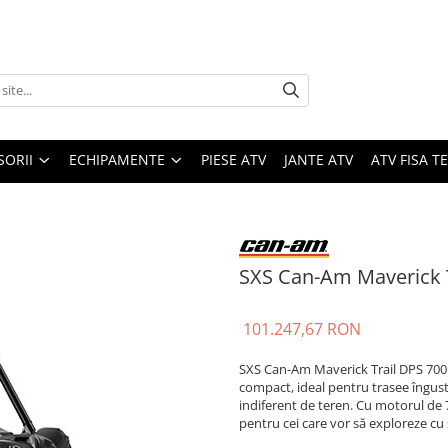
SORII
ECHIPAMENTE
PIESE ATV
JANTE ATV
ATV FISA 
SXS Can-Am Maverick T
101.247,67 RON
SXS Can-Am Maverick Trail DPS 700 
compact, ideal pentru trasee înguste
indiferent de teren. Cu motorul de 
pentru cei care vor să exploreze cu s