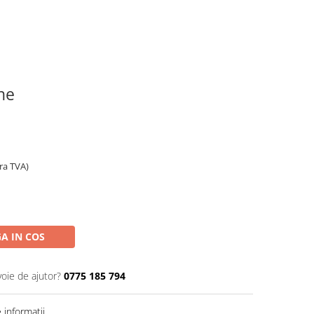
ine
ara TVA)
A IN COS
voie de ajutor?
0775 185 794
informatii