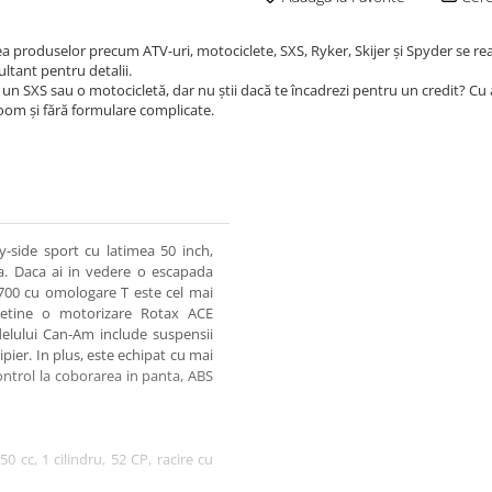
ea produselor precum ATV-uri, motociclete, SXS, Ryker, Skijer și Spyder se re
ultant pentru detalii.
un SXS sau o motocicletă, dar nu știi dacă te încadrezi pentru un credit? Cu
room și fără formulare complicate.
-side sport cu latimea 50 inch,
ita. Daca ai in vedere o escapada
 700 cu omologare T este cel mai
 detine o motorizare Rotax ACE
delului Can-Am include suspensii
pier. In plus, este echipat cu mai
ontrol la coborarea in panta, ABS
cc, 1 cilindru, 52 CP, racire cu