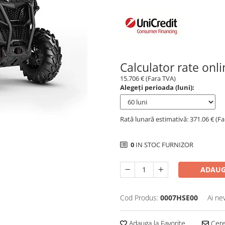
Calculator rate onl
15.706 € (Fara TVA)
Alegeți perioada (luni):
Rată lunară estimativă: 371.06 € (F
0
IN STOC FURNIZOR
ADAUG
Cod Produs:
0007HSE00
Ai ne
Adauga la Favorite
Cere 