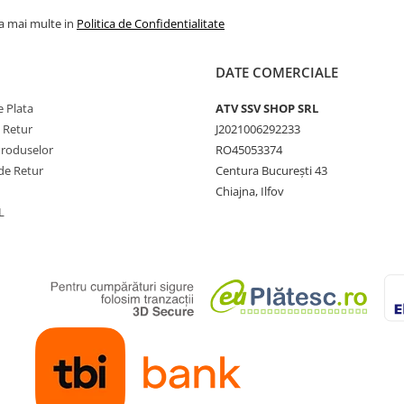
 centura, indicatori diferentiale
la mai multe in
Politica de Confidentialitate
DATE COMERCIALE
 Plata
ATV SSV SHOP SRL
e Retur
J2021006292233
Produselor
RO45053374
orcare
de Retur
Centura București 43
Chiajna, Ilfov
L