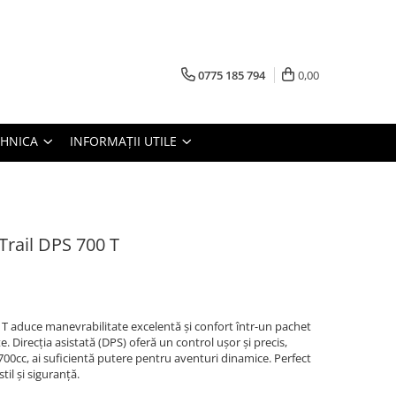
0775 185 794
0,00
TEHNICA
INFORMAȚII UTILE
rail DPS 700 T
T aduce manevrabilitate excelentă și confort într-un pachet
. Direcția asistată (DPS) oferă un control ușor și precis,
700cc, ai suficientă putere pentru aventuri dinamice. Perfect
til și siguranță.