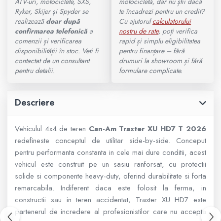
ATV-uri, motociclete, SXS,
motocicletă, dar nu știi dacă
Ryker, Skijer și Spyder se
te încadrezi pentru un credit?
800 - 1000 cmc. (81)
realizează
doar după
Cu ajutorul
calculatorului
Armura
confirmarea telefonică
a
nostru de rate
, poți verifica
comenzii și verificarea
rapid și simplu eligibilitatea
disponibilității în stoc. Veti fi
pentru finanțare – fără
ECHIPAMENTE COPII
contactat de un consultant
drumuri la showroom și fără
pentru detalii.
formulare complicate.
Casti
Descriere
Manusi
Vehiculul 4x4 de teren
Can-Am Traxter XU HD7 T 2026
Tricouri
redefineste conceptul de utilitar side-by-side. Conceput
pentru performanta constanta in cele mai dure conditii, acest
Pantaloni
vehicul este construit pe un sasiu ranforsat, cu protectii
solide si componente heavy-duty, oferind durabilitate si forta
Set Complet
remarcabila. Indiferent daca este folosit la ferma, in
constructii sau in teren accidentat, Traxter XU HD7 este
partenerul de incredere al profesionistilor care nu accepta
Borseta