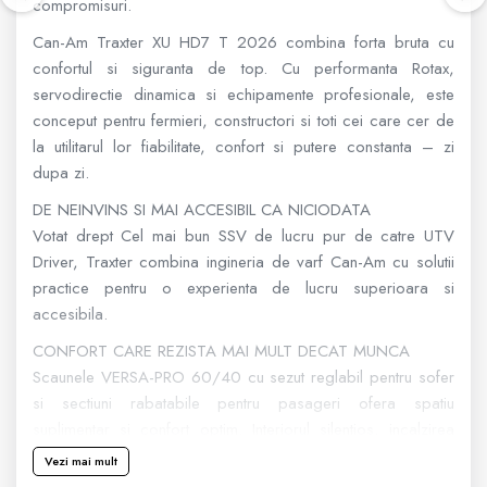
compromisuri.
Geanta
Can-Am Traxter XU HD7 T 2026 combina forta bruta cu
confortul si siguranta de top. Cu performanta Rotax,
Rucsac
servodirectie dinamica si echipamente profesionale, este
conceput pentru fermieri, constructori si toti cei care cer de
la utilitarul lor fiabilitate, confort si putere constanta – zi
ECHIPAMENTE SKIJET
dupa zi.
DE NEINVINS SI MAI ACCESIBIL CA NICIODATA
Votat drept Cel mai bun SSV de lucru pur de catre UTV
Driver, Traxter combina ingineria de varf Can-Am cu solutii
practice pentru o experienta de lucru superioara si
accesibila.
CONFORT CARE REZISTA MAI MULT DECAT MUNCA
Scaunele VERSA-PRO 60/40 cu sezut reglabil pentru sofer
si sectiuni rabatabile pentru pasageri ofera spatiu
suplimentar si confort optim. Interiorul silentios, incalzirea
completa si volanul reglabil pe inclinare transforma orice zi
Vezi mai mult
lunga de lucru intr-o calatorie confortabila si controlata.