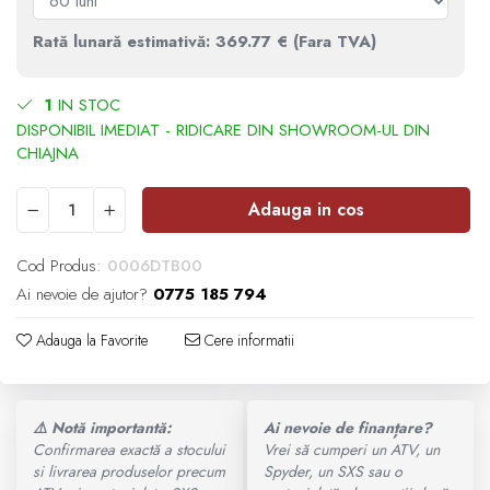
Ochelari
SUPORT SKIJET
MODEL ATV CAN-AM
Rată lunară estimativă: 369.77 € (Fara TVA)
ACCESORII ATV
Manusi
1
IN STOC
Can-Am Outlander
ANVELOPE ATV
Tricouri
Can-Am Renegade
BULLBAR SSV
Pantaloni
Adauga in cos
CAN-AM MY 2026
ACCESORII SSV
Borseta
Cod Produs:
0006DTB00
Capacitate
Ai nevoie de ajutor?
0775 185 794
CUTII SSV
Geanta
Adauga la Favorite
Cere informatii
200 - 400 cmc. (8)
Rucsac
400 - 600 cmc. (65)
⚠️ Notă importantă:
Ai nevoie de finanțare?
Protectii
Confirmarea exactă a stocului
Vrei să cumperi un ATV, un
600 - 800 cmc. (29)
si livrarea produselor precum
Spyder, un SXS sau o
Sosete