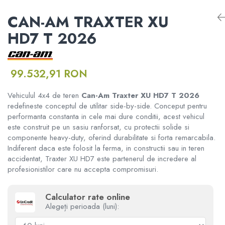
RAMPE ATV UTV MOTO
Informare Certificat Fiscal
ATV CFMOTO X10 1000 TOURING
CAN-AM TRAXTER XU
ATV CFMOTO X10
Borseta
DISTANTIERE ROTI ATV
Formular returnare produs /
HD7 T 2026
ATV CFMOTO X10 1000 MUD
Cerere retragere din contract
CFMOTO MY 2026
Geanta
APARATORI MAINI ATV
99.532,91 RON
Rucsac
PORTBAGAJE SI SUPORTURI
MODEL ATV GOES
BAGAJE
Vehiculul 4x4 de teren
Can-Am Traxter XU HD7 T 2026
Protectii
redefineste conceptul de utilitar side-by-side. Conceput pentru
GOES 400S
ACCESORII ELECTRONICE ATV /
performanta constanta in cele mai dure conditii, acest vehicul
SSV
este construit pe un sasiu ranforsat, cu protectii solide si
Sosete
GOES 400L
componente heavy-duty, oferind durabilitate si forta remarcabila.
ACCESORII MONTAJ ELECTRONICE
Indiferent daca este folosit la ferma, in constructii sau in teren
Armura
accidentat, Traxter XU HD7 este partenerul de incredere al
GOES 500L
TOBE SPORT ATV / UTV
profesionistilor care nu accepta compromisuri.
ECHIPAMENTE MOTO
GOES 1000
ACCESORII MOTO
Calculator rate online
Alegeți perioada (luni):
GOES MY 2026
Casti
ACCESORII IARNA ATV / SSV