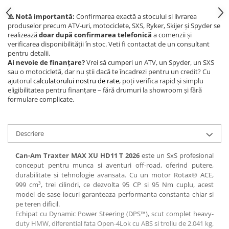
⚠️ Notă importantă:
Confirmarea exactă a stocului si livrarea
produselor precum ATV-uri, motociclete, SXS, Ryker, Skijer și Spyder se
realizează
doar după confirmarea telefonică
a comenzii și
verificarea disponibilității în stoc. Veti fi contactat de un consultant
pentru detalii.
Ai nevoie de finanțare?
Vrei să cumperi un ATV, un Spyder, un SXS
sau o motocicletă, dar nu știi dacă te încadrezi pentru un credit? Cu
ajutorul
calculatorului nostru de rate
, poți verifica rapid și simplu
eligibilitatea pentru finanțare – fără drumuri la showroom și fără
formulare complicate.
Descriere
Can-Am Traxter MAX XU HD11 T 2026
este un SxS profesional
conceput pentru munca si aventuri off-road, oferind putere,
durabilitate si tehnologie avansata. Cu un motor Rotax® ACE,
999 cm³, trei cilindri, ce dezvolta 95 CP si 95 Nm cuplu, acest
model de sase locuri garanteaza performanta constanta chiar si
pe teren dificil.
Echipat cu Dynamic Power Steering (DPS™), scut complet heavy-
duty HMW, diferential fata Open-4Lok cu ABS si troliu de 2.041 kg,