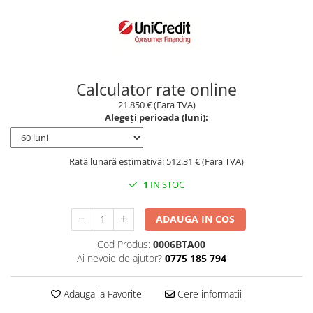
Borseta
Geanta
Rucsac
ECHIPAMENTE SKIJET
Calculator rate online
21.850 € (Fara TVA)
Alegeți perioada (luni):
Rată lunară estimativă: 512.31 € (Fara TVA)
1
IN STOC
ADAUGA IN COS
Cod Produs:
0006BTA00
Ai nevoie de ajutor?
0775 185 794
Adauga la Favorite
Cere informatii