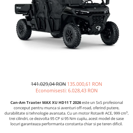
GOES MY 2026
Casti
ACCESORII MOTO
MODEL ATV CAN-AM
Ochelari
ACCESORII IARNA ATV / SSV
Manusi
SUPORT SKIJET
Can-Am Outlander
Tricouri
ACCESORII ATV
Can-Am Renegade
Pantaloni
ANVELOPE ATV
CAN-AM MY 2026
Borseta
BULLBAR SSV
Capacitate
Geanta
ACCESORII SSV
200 - 400 cmc. (8)
Rucsac
CUTII SSV
400 - 600 cmc. (65)
Protectii
600 - 800 cmc. (29)
Sosete
800 - 1000 cmc. (81)
141.029,04 RON
135.000,61 RON
Armura
Economisesti:
6.028,43
RON
ECHIPAMENTE COPII
Casti
Can-Am Traxter MAX XU HD11 T 2026
este un SxS profesional
conceput pentru munca si aventuri off-road, oferind putere,
Manusi
durabilitate si tehnologie avansata. Cu un motor Rotax® ACE, 999 cm³,
Tricouri
trei cilindri, ce dezvolta 95 CP si 95 Nm cuplu, acest model de sase
locuri garanteaza performanta constanta chiar si pe teren dificil.
Pantaloni
Set Complet