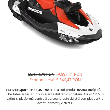
GOES MY 2026
Casti
ACCESORII MOTO
MODEL ATV CAN-AM
Ochelari
ACCESORII IARNA ATV / SSV
Manusi
SUPORT SKIJET
Can-Am Outlander
Tricouri
ACCESORII ATV
Can-Am Renegade
Pantaloni
ANVELOPE ATV
CAN-AM MY 2026
Borseta
BULLBAR SSV
Capacitate
Geanta
ACCESORII SSV
200 - 400 cmc. (8)
Rucsac
CUTII SSV
400 - 600 cmc. (65)
Protectii
600 - 800 cmc. (29)
Sosete
800 - 1000 cmc. (81)
Armura
65.138,79 RON
59.592,31 RON
ECHIPAMENTE COPII
Economisesti:
5.546,47
RON
Casti
Sea-Doo Spark Trixx 3UP 90 iBR
cu cod produs
00066SE00
îți oferă
Manusi
libertatea să faci stunt-uri și să te distrezi cu prietenii. Cu 90 CP, VTS
Tricouri
extins și platformă pentru 3 persoane, este skijetul complet pentru
Pantaloni
aventuri freestyle cu stil.
Set Complet