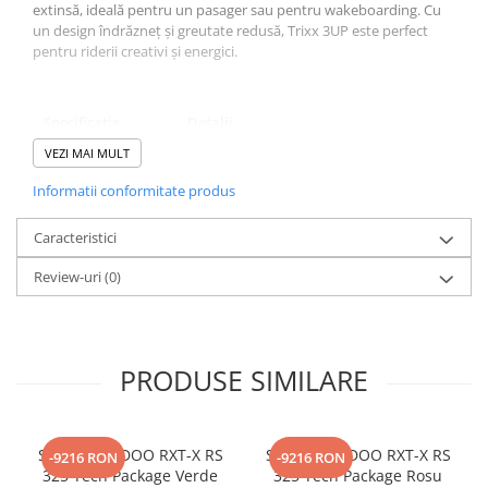
extinsă, ideală pentru un pasager sau pentru wakeboarding. Cu
un design îndrăzneț și greutate redusă, Trixx 3UP este perfect
pentru riderii creativi și energici.
Specificație
Detalii
VEZI MAI MULT
Motor
Rotax® 900 ACE™, 4 timpi, 3 cilindri
Informatii conformitate produs
Putere
90 CP
Capacitate
899 cm³
Caracteristici
motor
Review-uri
(0)
Sistem răcire
Closed-Loop Cooling System (CLCS)
Lungime totală
305 cm
Lățime totală
PRODUSE SIMILARE
118 cm
Capacitate
30 L
rezervor
SKIJET SEA-DOO RXT-X RS
SKIJET SEA-DOO RXT-X RS
-9216 RON
-9216 RON
Capacitate
3 (3UP)
325 Tech Package Verde
325 Tech Package Rosu