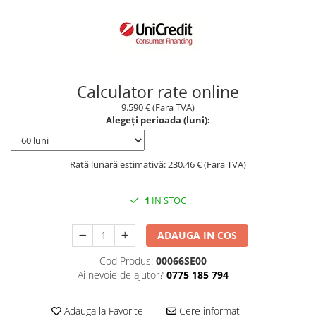
Borseta
Geanta
Rucsac
ECHIPAMENTE SKIJET
Calculator rate online
9.590 € (Fara TVA)
Alegeți perioada (luni):
Rată lunară estimativă: 230.46 € (Fara TVA)
1
IN STOC
ADAUGA IN COS
Cod Produs:
00066SE00
Ai nevoie de ajutor?
0775 185 794
Adauga la Favorite
Cere informatii