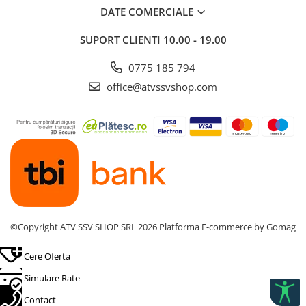
Platformă extinsă – potrivit pentru 2–3 persoane sau activități
DATE COMERCIALE
adiționale
Design compact, manevrabil și ușor de întreținut
SUPORT CLIENTI
10.00 - 19.00
Culoare atractivă: White / Dragon Red – pentru un look
sportiv și energic
0775 185 794
Perfect pentru distracție freestyle, individual sau cu prietenii
office@atvssvshop.com
©Copyright ATV SSV SHOP SRL 2026
Platforma E-commerce by Gomag
Cere Oferta
Simulare Rate
Contact