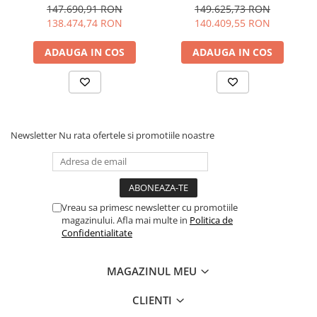
persoane
147.690,91 RON
149.625,73 RON
138.474,74 RON
140.409,55 RON
Greutate uscată
~199 kg
Material carenă
Polytec™ – ușor și rezistent
ADAUGA IN COS
ADAUGA IN COS
Sistem iBR™
Da – frânare și marșarier inteligent
Ghidon reglabil
Da – pentru trick-uri și control precis
Mod VTS extins
Da – pentru ridicare bot în stunt-uri
Newsletter
Nu rata ofertele si promotiile noastre
Platformă
Da – pentru pasager sau wakeboard
extinsă
Destinație
Freestyle, stunt, distracție în grup, sport
acvatic
Vreau sa primesc newsletter cu promotiile
magazinului. Afla mai multe in
Politica de
Confidentialitate
Caracteristici cheie
Motor sportiv de 90 CP – echilibru între viteză și
MAGAZINUL MEU
manevrabilitate
Ideal pentru trick-uri datorită sistemului VTS extins și
CLIENTI
ghidonului reglabil
Sistem iBR™ pentru control excelent și siguranță sporită