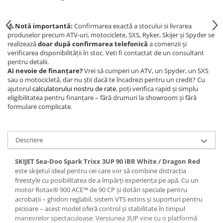
⚠️ Notă importantă:
Confirmarea exactă a stocului si livrarea
produselor precum ATV-uri, motociclete, SXS, Ryker, Skijer și Spyder se
realizează
doar după confirmarea telefonică
a comenzii și
verificarea disponibilității în stoc. Veti fi contactat de un consultant
pentru detalii.
Ai nevoie de finanțare?
Vrei să cumperi un ATV, un Spyder, un SXS
sau o motocicletă, dar nu știi dacă te încadrezi pentru un credit? Cu
ajutorul
calculatorului nostru de rate
, poți verifica rapid și simplu
eligibilitatea pentru finanțare – fără drumuri la showroom și fără
formulare complicate.
Descriere
SKIJET Sea-Doo Spark Trixx 3UP 90 iBR White / Dragon Red
este skijetul ideal pentru cei care vor să combine distracția
freestyle cu posibilitatea de a împărți experiența pe apă. Cu un
motor Rotax® 900 ACE™ de 90 CP și dotări speciale pentru
acrobații – ghidon reglabil, sistem VTS extins și suporturi pentru
picioare – acest model oferă control și stabilitate în timpul
manevrelor spectaculoase. Versiunea 3UP vine cu o platformă