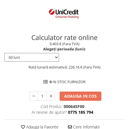
Borseta
Geanta
Rucsac
ECHIPAMENTE SKIJET
Calculator rate online
9.403 € (Fara TVA)
Alegeți perioada (luni):
Rată lunară estimativă: 226.16 € (Fara TVA)
0
IN STOC FURNIZOR
ADAUGA IN COS
Cod Produs:
00064SF00
Ai nevoie de ajutor?
0775 185 794
Adauga la Favorite
Cere informatii