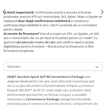
⚠️ Notă importantă:
Confirmarea exactă a stocului si livrarea
produselor precum ATV-uri, motociclete, SXS, Ryker, Skijer și Spyder se
realizează
doar după confirmarea telefonică
a comenzii și
verificarea disponibilității în stoc. Veti fi contactat de un consultant
pentru detalii.
Ai nevoie de finanțare?
Vrei să cumperi un ATV, un Spyder, un SXS
sau o motocicletă, dar nu știi dacă te încadrezi pentru un credit? Cu
ajutorul
calculatorului nostru de rate
, poți verifica rapid și simplu
eligibilitatea pentru finanțare – fără drumuri la showroom și fără
formulare complicate.
Descriere
SKIJET Sea-Doo Spark 2UP 90 Convenience Package
este
alegerea ideală pentru cei care caută distracție maximă pe apă,
dar și un plus de confort și funcționalitate. Echipat cu motorul
Rotax® 900 ACE™ de 90 CP, acest skijet ușor și eficient oferă
performanțe sportive într-un format compact și accesibil.
Versiunea cu
Convenience Package
adaugă funcționalități
esențiale precum sistemul de pornire electrică, compartiment de