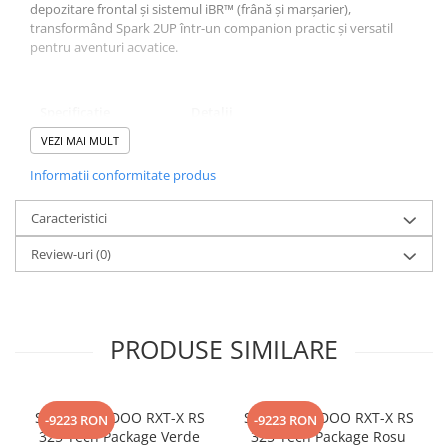
depozitare frontal și sistemul iBR™ (frână și marșarier),
transformând Spark 2UP într-un companion practic și versatil
pentru aventuri acvatice.
Specificație
Detalii
VEZI MAI MULT
Motor
Rotax® 900 ACE™, 4 timpi, 3 cilindri
Informatii conformitate produs
Putere
90 CP
Capacitate motor
899 cm³
Caracteristici
Sistem răcire
Closed-Loop Cooling System (CLCS)
Review-uri
(0)
Lungime totală
279 cm
Lățime totală
118 cm
PRODUSE SIMILARE
Capacitate rezervor
30 L
Capacitate
2 (2UP)
persoane
SKIJET SEA-DOO RXT-X RS
SKIJET SEA-DOO RXT-X RS
-9223 RON
-9223 RON
325 Tech Package Verde
325 Tech Package Rosu
Greutate uscată
~192 kg