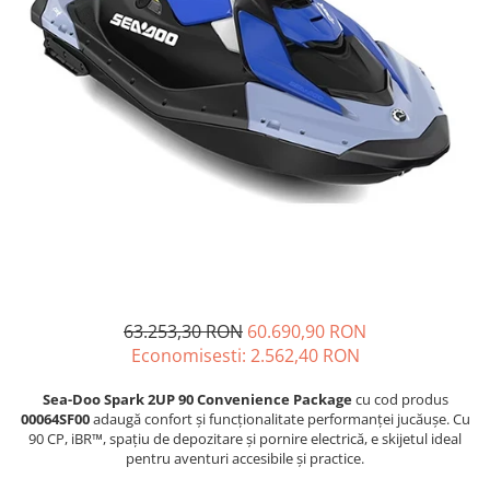
GOES MY 2026
Casti
ACCESORII MOTO
MODEL ATV CAN-AM
Ochelari
ACCESORII IARNA ATV / SSV
Manusi
SUPORT SKIJET
Can-Am Outlander
Tricouri
ACCESORII ATV
Can-Am Renegade
Pantaloni
ANVELOPE ATV
CAN-AM MY 2026
Borseta
BULLBAR SSV
Capacitate
Geanta
ACCESORII SSV
200 - 400 cmc. (8)
Rucsac
CUTII SSV
400 - 600 cmc. (65)
Protectii
600 - 800 cmc. (29)
Sosete
800 - 1000 cmc. (81)
Armura
63.253,30 RON
60.690,90 RON
ECHIPAMENTE COPII
Economisesti:
2.562,40
RON
Casti
Sea-Doo Spark 2UP 90 Convenience Package
cu cod produs
Manusi
00064SF00
adaugă confort și funcționalitate performanței jucăușe. Cu
Tricouri
90 CP, iBR™, spațiu de depozitare și pornire electrică, e skijetul ideal
Pantaloni
pentru aventuri accesibile și practice.
Set Complet