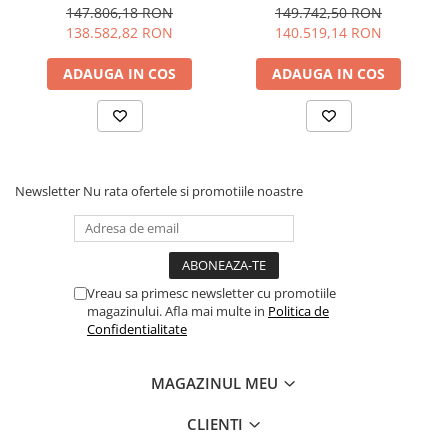
147.806,18 RON
149.742,50 RON
138.582,82 RON
140.519,14 RON
Material carenă
Polytec™ – ușor și rezistent
Sistem iBR™
Da – frânare și marșarier inteligent
ADAUGA IN COS
ADAUGA IN COS
Depozitare frontală
Inclusă (Convenience Package)
Pornire electrică
Da
Tracțiune
Jet pump
Newsletter
Nu rata ofertele si promotiile noastre
Destinație
Recreațional, sport, familie,
începători
Caracteristici cheie
Vreau sa primesc newsletter cu promotiile
magazinului. Afla mai multe in
Politica de
Motor Rotax® 900 ACE™ de 90 CP – echilibru între putere și
Confidentialitate
economie
Convenience Package – cu iBR™, spațiu de depozitare și
pornire electrică
MAGAZINUL MEU
Design compact și manevrabil, ideal pentru începători și
utilizatori ocazionali
CLIENTI
Carenă din material Polytec™ – durabil și ușor de întreținut
Distracție pe apă pentru 1–2 persoane, cu confort sporit și