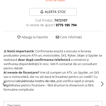
STOC EPUIZAT
Borseta
Geanta
ALERTA STOC
Rucsac
Cod Produs:
7472107
ECHIPAMENTE SKIJET
Ai nevoie de ajutor?
0775 185 794
Adauga la Favorite
Cere informatii
⚠️ Notă importantă:
Confirmarea exactă a stocului si livrarea
produselor precum ATV-uri, motociclete, SXS, Ryker, Skijer și Spyder se
realizează
doar după confirmarea telefonică
a comenzii și
verificarea disponibilității în stoc. Veti fi contactat de un consultant
pentru detalii.
Ai nevoie de finanțare?
Vrei să cumperi un ATV, un Spyder, un SXS
sau o motocicletă, dar nu știi dacă te încadrezi pentru un credit? Cu
ajutorul
calculatorului nostru de rate
, poți verifica rapid și simplu
eligibilitatea pentru finanțare – fără drumuri la showroom și fără
formulare complicate.
Descriere