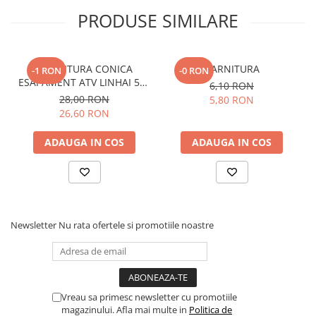
Pozitie:
Fata
PRODUSE SIMILARE
Material:
Metal
Protectie:
Rezistenta la uzura
Montaj:
Rapid
Constructie:
Robusta
GARNITURA CONICA
GARNITURA
-1 RON
-0 RON
Utilizare:
Off-road
ESAPAMENT ATV LINHAI 500
6,10 RON
/ 500 PROMAX / M550 /
28,00 RON
5,80 RON
M565LT / M570L / 570
26,60 RON
PROMAX / 650L PROMAX
ADAUGA IN COS
ADAUGA IN COS
Newsletter
Nu rata ofertele si promotiile noastre
Vreau sa primesc newsletter cu promotiile
magazinului. Afla mai multe in
Politica de