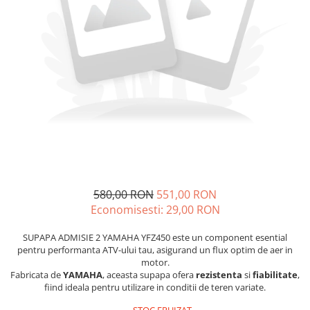
GOES MY 2026
Casti
ACCESORII MOTO
MODEL ATV CAN-AM
Ochelari
ACCESORII IARNA ATV / SSV
Manusi
SUPORT SKIJET
Can-Am Outlander
Tricouri
ACCESORII ATV
Can-Am Renegade
Pantaloni
ANVELOPE ATV
CAN-AM MY 2026
Borseta
BULLBAR SSV
Capacitate
Geanta
ACCESORII SSV
200 - 400 cmc. (8)
Rucsac
CUTII SSV
400 - 600 cmc. (65)
Protectii
600 - 800 cmc. (29)
Sosete
800 - 1000 cmc. (81)
580,00 RON
551,00 RON
Armura
Economisesti:
29,00
RON
ECHIPAMENTE COPII
Casti
SUPAPA ADMISIE 2 YAMAHA YFZ450 este un component esential
pentru performanta ATV-ului tau, asigurand un flux optim de aer in
Manusi
motor.
Tricouri
Fabricata de
YAMAHA
, aceasta supapa ofera
rezistenta
si
fiabilitate
,
fiind ideala pentru utilizare in conditii de teren variate.
Pantaloni
Set Complet