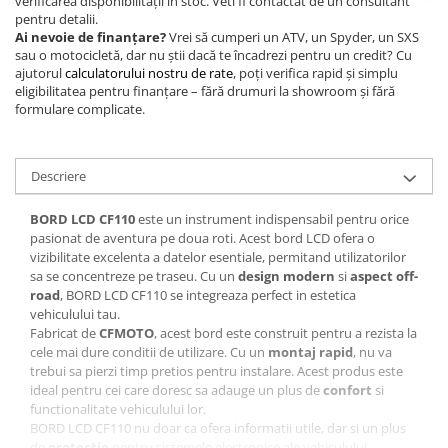
verificarea disponibilității în stoc. Veti fi contactat de un consultant
pentru detalii.
Ai nevoie de finanțare?
Vrei să cumperi un ATV, un Spyder, un SXS
sau o motocicletă, dar nu știi dacă te încadrezi pentru un credit? Cu
ajutorul
calculatorului nostru de rate
, poți verifica rapid și simplu
eligibilitatea pentru finanțare – fără drumuri la showroom și fără
formulare complicate.
Descriere
BORD LCD CF110
este un instrument indispensabil pentru orice
pasionat de aventura pe doua roti. Acest bord LCD ofera o
vizibilitate excelenta a datelor esentiale, permitand utilizatorilor
sa se concentreze pe traseu. Cu un
design modern
si
aspect off-
road
, BORD LCD CF110 se integreaza perfect in estetica
vehiculului tau.
Fabricat de
CFMOTO
, acest bord este construit pentru a rezista la
cele mai dure conditii de utilizare. Cu un
montaj rapid
, nu va
trebui sa pierzi timp pretios pentru instalare. Acest produs este
ideal pentru cei care doresc sa adauge un plus de
confort
si
functionalitate vehiculului lor.
BORD LCD CF110 nu doar ca ofera informatii utile, dar si un plus
de
protectie
pentru sistemele electronice ale vehiculului.