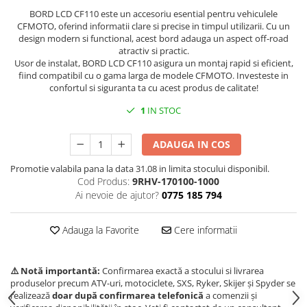
BORD LCD CF110 este un accesoriu esential pentru vehiculele
Borseta
CFMOTO, oferind informatii clare si precise in timpul utilizarii. Cu un
Geanta
design modern si functional, acest bord adauga un aspect off-road
atractiv si practic.
Rucsac
Usor de instalat, BORD LCD CF110 asigura un montaj rapid si eficient,
ECHIPAMENTE SKIJET
fiind compatibil cu o gama larga de modele CFMOTO. Investeste in
confortul si siguranta ta cu acest produs de calitate!
1
IN STOC
ADAUGA IN COS
Promotie valabila pana la data 31.08 in limita stocului disponibil.
Cod Produs:
9RHV-170100-1000
Ai nevoie de ajutor?
0775 185 794
Adauga la Favorite
Cere informatii
⚠️ Notă importantă:
Confirmarea exactă a stocului si livrarea
produselor precum ATV-uri, motociclete, SXS, Ryker, Skijer și Spyder se
realizează
doar după confirmarea telefonică
a comenzii și