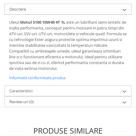
Pantaloni
Descriere
Set Complet
Borseta
Uleiul
Motul 5100 10W40 4T 1L
este un lubrifiant semi-sintetic de
inalta performanta, conceput pentru motoare in patru timpi din
Geanta
ATV-uri, SSV-uri, UTV-uri, motociclete si vehicule quad. Formula sa
Rucsac
cu tehnologie Ester asigura protectie optima impotriva uzurii si
Protectii
mentine stabilitatea vascozitatii la temperaturi ridicate.
Compatibil cu ambreiajele umede, uleiul garanteaza schimbari
Sosete
line si o functionare eficienta a motorului. Ideal pentru utilizare
Armura
sportiva sau de zi cu zi, oferind performanta constanta si durata
de viata extinsa motorului.
ECHIPAMENTE MOTO
Informatii conformitate produs
Casti
Ochelari
Caracteristici
Manusi
Review-uri
(0)
Tricouri
Pantaloni
Borseta
Geanta
PRODUSE SIMILARE
Rucsac