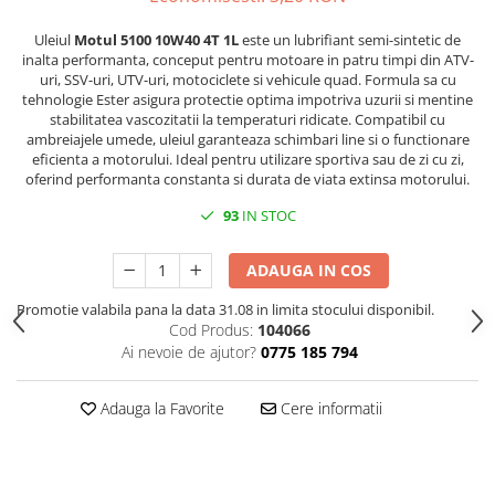
SCUTERE
Uleiul
Motul 5100 10W40 4T 1L
este un lubrifiant semi-sintetic de
inalta performanta, conceput pentru motoare in patru timpi din ATV-
KIDS
uri, SSV-uri, UTV-uri, motociclete si vehicule quad. Formula sa cu
ATV COPII
tehnologie Ester asigura protectie optima impotriva uzurii si mentine
stabilitatea vascozitatii la temperaturi ridicate. Compatibil cu
MOTO COPII
ambreiajele umede, uleiul garanteaza schimbari line si o functionare
eficienta a motorului. Ideal pentru utilizare sportiva sau de zi cu zi,
oferind performanta constanta si durata de viata extinsa motorului.
RYKER
93
IN STOC
SPYDER
ADAUGA IN COS
SKIJET
Promotie valabila pana la data 31.08 in limita stocului disponibil.
Cod Produs:
104066
ECHIPAMENTE
Ai nevoie de ajutor?
0775 185 794
CROSS ENDURO
Casti
Adauga la Favorite
Cere informatii
Ochelari
Manusi
Tricouri