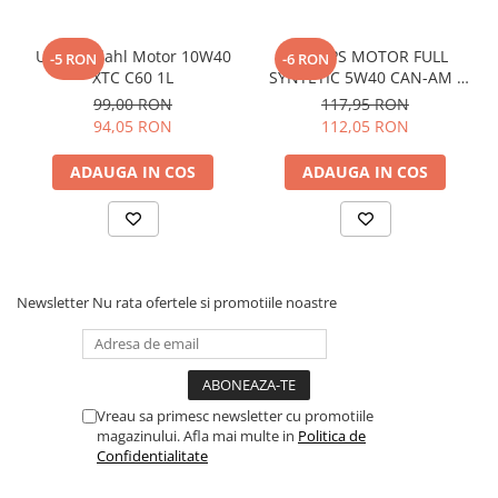
Protectii
Sosete
Ulei Bardahl Motor 10W40
ULEI XPS MOTOR FULL
-5 RON
-6 RON
XTC C60 1L
SYNTETIC 5W40 CAN-AM /
Armura
BRP 946ML
99,00 RON
117,95 RON
ECHIPAMENTE COPII
94,05 RON
112,05 RON
Casti
Manusi
ADAUGA IN COS
ADAUGA IN COS
Tricouri
Pantaloni
Set Complet
Borseta
Newsletter
Nu rata ofertele si promotiile noastre
Geanta
Rucsac
ECHIPAMENTE SKIJET
Vreau sa primesc newsletter cu promotiile
ACCESORII
magazinului. Afla mai multe in
Politica de
Confidentialitate
CONSUMABILE