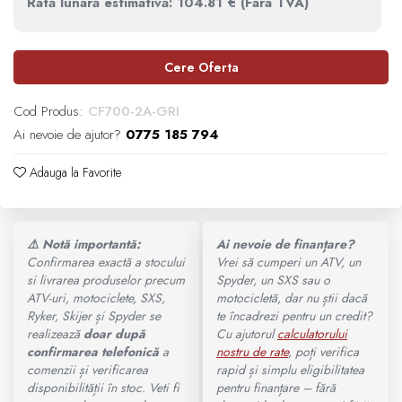
Rată lunară estimativă: 104.81 € (Fara TVA)
Ochelari
SUPORT SKIJET
MODEL ATV CAN-AM
Cere Oferta
ACCESORII ATV
Manusi
Can-Am Outlander
Cod Produs:
CF700-2A-GRI
ANVELOPE ATV
Tricouri
Can-Am Renegade
Ai nevoie de ajutor?
0775 185 794
BULLBAR SSV
Pantaloni
Adauga la Favorite
CAN-AM MY 2026
ACCESORII SSV
Borseta
Capacitate
CUTII SSV
⚠️ Notă importantă:
Ai nevoie de finanțare?
Geanta
Confirmarea exactă a stocului
Vrei să cumperi un ATV, un
si livrarea produselor precum
Spyder, un SXS sau o
200 - 400 cmc. (8)
ATV-uri, motociclete, SXS,
motocicletă, dar nu știi dacă
Rucsac
Ryker, Skijer și Spyder se
te încadrezi pentru un credit?
realizează
doar după
Cu ajutorul
calculatorului
400 - 600 cmc. (65)
confirmarea telefonică
a
nostru de rate
, poți verifica
Protectii
comenzii și verificarea
rapid și simplu eligibilitatea
600 - 800 cmc. (29)
disponibilității în stoc. Veti fi
pentru finanțare – fără
Sosete