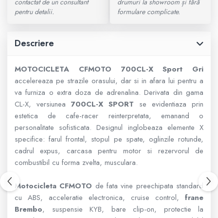
contactat de un consultant
drumuri la showroom și fără
pentru detalii.
formulare complicate.
800 - 1000 cmc. (81)
Armura
Descriere
ECHIPAMENTE COPII
MOTOCICLETA CFMOTO 700CL-X Sport Gri
accelereaza pe strazile orasului, dar si in afara lui pentru a
Casti
va furniza o extra doza de adrenalina. Derivata din gama
CL-X, versiunea
700CL-X SPORT
se evidentiaza prin
Manusi
estetica de cafe-racer reinterpretata, emanand o
personalitate sofisticata. Designul inglobeaza elemente X
Tricouri
specifice: farul frontal, stopul pe spate, oglinzile rotunde,
cadrul expus, carcasa pentru motor si rezervorul de
Pantaloni
combustibil cu forma zvelta, musculara.
Set Complet
Motocicleta CFMOTO
de fata vine preechipata standard
cu ABS, acceleratie electronica, cruise control,
frane
Borseta
Brembo
, suspensie KYB, bare clip-on, protectie la