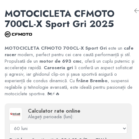
RAMPE ATV UTV MOTO
Informare Certificat Fiscal
ATV CFMOTO X10 1000 TOURING
MOTOCICLETA CFMOTO
ATV CFMOTO X10
Borseta
DISTANTIERE ROTI ATV
Formular returnare produs /
700CL-X Sport Gri 2025
ATV CFMOTO X10 1000 MUD
Cerere retragere din contract
CFMOTO MY 2026
Geanta
APARATORI MAINI ATV
Rucsac
PORTBAGAJE SI SUPORTURI
MODEL ATV GOES
MOTOCICLETA CFMOTO 700CL-X Sport Gri
este un
cafe
BAGAJE
racer
modern, perfect pentru cei care caută performanță și stil.
Propulsată de un
motor de
693 cmc
, oferă un cuplu puternic și
Protectii
GOES 400S
accelerație rapidă.
Caroseria
gri
îi conferă un aspect sofisticat
ACCESORII ELECTRONICE ATV /
SSV
și agresiv, iar ghidonul clip-on și șaua sportivă asigură o
Sosete
experiență de condus dinamică. Cu
frâne
Brembo
, suspensii
GOES 400L
reglabile și tehnologie avansată, este ideală pentru pasionații de
ACCESORII MONTAJ ELECTRONICE
motociclete sportive. 🏍️⚡🔥
Armura
GOES 500L
TOBE SPORT ATV / UTV
Calculator rate online
ECHIPAMENTE MOTO
GOES 1000
Alegeți perioada (luni):
ACCESORII MOTO
GOES MY 2026
Casti
ACCESORII IARNA ATV / SSV