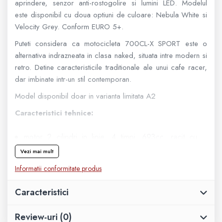
aprindere, senzor anti-rostogolire si lumini LED. Modelul
este disponibil cu doua optiuni de culoare: Nebula White si
Geanta
Velocity Grey. Conform EURO 5+.
Rucsac
Puteti considera ca motocicleta 700CL-X SPORT este o
alternativa indrazneata in clasa naked, situata intre modern si
retro. Detine caracteristicile traditionale ale unui cafe racer,
ECHIPAMENTE SKIJET
dar imbinate intr-un stil contemporan.
Model disponibil doar in varianta limitata A2
Caracteristici tehnice:
motor 2 cilindri in linie, 4 timpi, 693cc, racit cu
lichid, DOHC
Vezi mai mult
putere maxima 75 CP @8,500rpm
Informatii conformitate produs
moduri de riding: SPORT / ECO
ambreiaj CF-SC
Caracteristici
cutie cu 6 viteze
pornire electrica
Review-uri
(0)