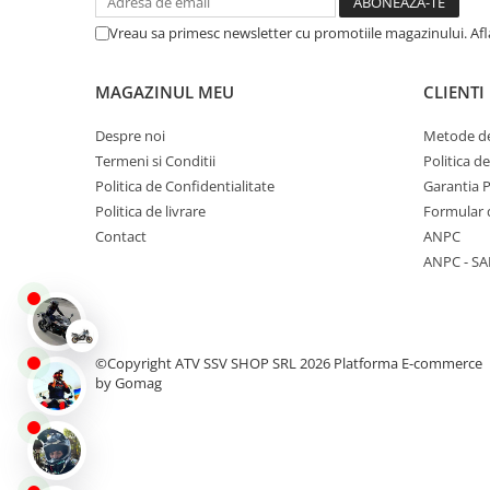
Protectii
Vreau sa primesc newsletter cu promotiile magazinului. Af
Sosete
Armura
MAGAZINUL MEU
CLIENTI
ECHIPAMENTE COPII
Despre noi
Metode de
Casti
Termeni si Conditii
Politica d
Manusi
Politica de Confidentialitate
Garantia 
Tricouri
Politica de livrare
Formular 
Pantaloni
Contact
ANPC
Set Complet
ANPC - SA
Borseta
Geanta
Rucsac
©Copyright ATV SSV SHOP SRL 2026
Platforma E-commerce
ECHIPAMENTE SKIJET
by Gomag
ACCESORII
CONSUMABILE