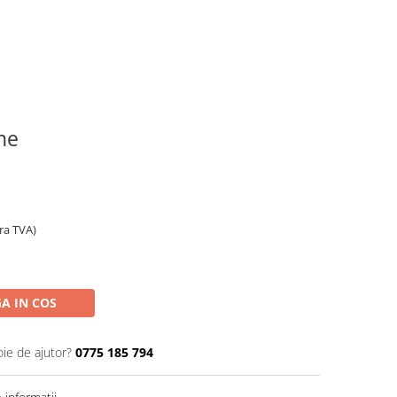
ine
ara TVA)
A IN COS
oie de ajutor?
0775 185 794