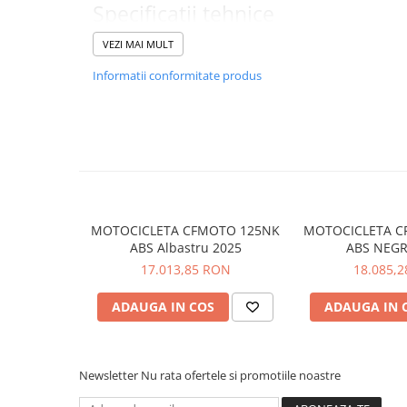
Specificații tehnice
Pantaloni
Motor electric de 35 kW – performanță remarcabilă și a
Set Complet
VEZI MAI MULT
Ideală pentru trasee lungi și rapide – autonomie de pâ
Borseta
Zero emisii – perfectă pentru condus ecologic și susten
Informatii conformitate produs
(120
Încărcare rapidă – până la 80% în doar câteva ore
Geanta
Frânare hidraulică de calitate – siguranță sporită în oric
Rucsac
Conectivitate digitală – monitorizare și personalizare 
Protectii
Moduri de condus adaptabile – Eco, Normal, Sport pent
Sosete
Armura
ECHIPAMENTE MOTO
MOTOCICLETA CFMOTO 125NK
MOTOCICLETA C
Casti
ABS Albastru 2025
ABS NEGR
Ochelari
17.013,85 RON
18.085,
Manusi
Tricouri
ADAUGA IN COS
ADAUGA IN 
Pantaloni
Borseta
Geanta
Newsletter
Nu rata ofertele si promotiile noastre
Rucsac