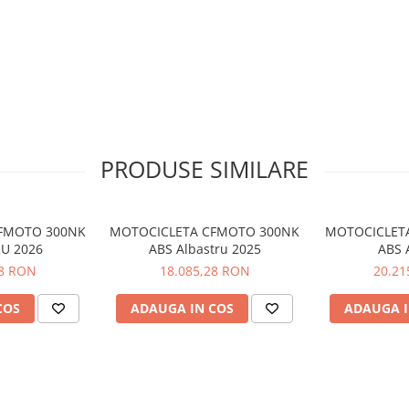
ccelerație rapidă
nă la 145 km
abil
 V)
e condiții
ușoară a experienței de condus
ru diverse stiluri de condus
PRODUSE SIMILARE
FMOTO 300NK
MOTOCICLETA CFMOTO 300NK
MOTOCICLET
U 2026
ABS Albastru 2025
ABS 
28 RON
18.085,28 RON
20.21
COS
ADAUGA IN COS
ADAUGA I