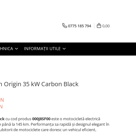
0775 185 794
0,00
TEHNICA
INFORMAȚII UTILE
Origin 35 kW Carbon Black
ON
N
ack
cu cod produs
000J8SF00
este o motocicletă electrică
 până la 145 km. Performanța sa rapidă și designul elegant în
ubitorii de motociclete care doresc un vehicul eficient,