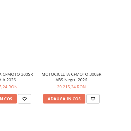
A CFMOTO 300SR
MOTOCICLETA CFMOTO 300SR
MOTOCICL
Alb 2026
ABS Negru 2026
S World Ch
5,24 RON
20.215,24 RON
25
N COS
ADAUGA IN COS
ADAUG