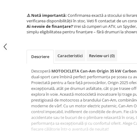
SCUTERE
⚠️ Notă importantă:
Confirmarea exactă a stocului si livrar
KIDS
verificarea disponibilității în stoc. Veti fi contactat de un cons
ATV COPII
Ai nevoie de finanțare?
Vrei să cumperi un ATV, un Spyder, 
simplu eligibilitatea pentru finanțare – fără drumuri la show
MOTO COPII
RYKER
Caracteristici
Review-uri
(0)
Descriere
SPYDER
Descoperă
MOTOCICLETA Can-Am Origin 35 kW Carbon
dual-sport care îmbină perfect performanța pe șosea cu av
SKIJET
Proiectată pentru a face față provocărilor, Origin 2025 of
excepțională, atât pe drumuri asfaltate, cât și pe trasee off
ECHIPAMENTE
explora în voie. Această motocicletă inovatoare își trage 
prestigioasă de motocross a brandului Can-Am, combinând 
CROSS ENDURO
moderne de vârf. Cu un motor electric puternic, Can-Am Orig
Casti
control impecabil, indiferent de condițiile de drum. Fie că t
accidentate sau te bucuri de o plimbare relaxantă în oraș, 
Ochelari
performanța sa excepțională și cu confortul oferit. Alege 
Manusi
fiecare călătorie într-o aventură de neuitat!
Tricouri