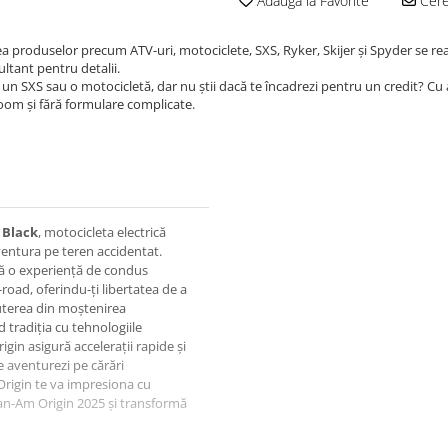
Adauga la Favorite
Cere 
ea produselor precum ATV-uri, motociclete, SXS, Ryker, Skijer și Spyder se re
ultant pentru detalii.
un SXS sau o motocicletă, dar nu știi dacă te încadrezi pentru un credit? Cu
room și fără formulare complicate.
 Black
, motocicleta electrică
entura pe teren accidentat.
eră o experiență de condus
-road, oferindu-ți libertatea de a
puterea din moștenirea
tradiția cu tehnologiile
in asigură accelerații rapide și
e aventurezi pe cărări
Origin te va impresiona cu
Can-Am Origin 2025 și transformă