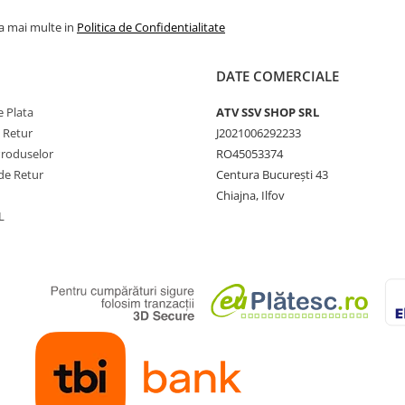
la mai multe in
Politica de Confidentialitate
DATE COMERCIALE
 Plata
ATV SSV SHOP SRL
e Retur
J2021006292233
Produselor
RO45053374
de Retur
Centura București 43
Chiajna, Ilfov
L