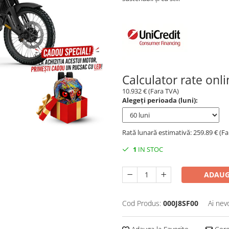
Calculator rate onl
10.932 € (Fara TVA)
Alegeți perioada (luni):
Rată lunară estimativă: 259.89 € (F
1
IN STOC
ADAUG
Cod Produs:
000J8SF00
Ai nev