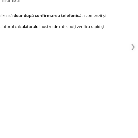
informatii
alizează
doar după confirmarea telefonică
a comenzii și
 ajutorul
calculatorului nostru de rate
, poți verifica rapid și