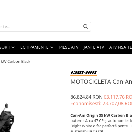
SORII
ECHIPAMENTE
PIESE ATV
JANTE ATV
ATV FISA 
 kW Carbon Black
MOTOCICLETA Can-Am 
86.824,84 RON
63.117,76 R
Economisesti:
23.707,08
RO
Can-Am Origin 35 kW
Carbon Bl
puternică, cu 47 CP și autonomie de
Bright White o fac perfectă pentru i
sustenabil și cu stil.