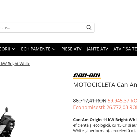
SORII
ECHIPAMENTE
PIESE ATV
JANTE ATV
ATV FISA 
kW Bright White
MOTOCICLETA Can-Am O
86.717,41 RON
59.945,37 R
Economisesti:
26.772,03
RO
Can-Am Origin 11 kW Bright Whi
eficientă și ecologică, cu 15 CP și 
White și performanța excelentă o fa