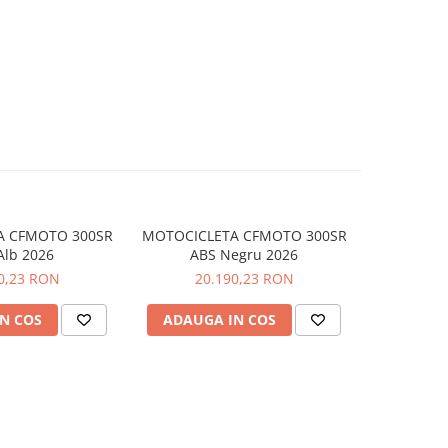
A CFMOTO 300SR
MOTOCICLETA CFMOTO 300SR
MOTOCICL
Alb 2026
ABS Negru 2026
S World Ch
0,23 RON
20.190,23 RON
25
N COS
ADAUGA IN COS
ADAUG