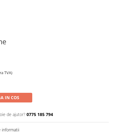
ine
ara TVA)
A IN COS
oie de ajutor?
0775 185 794
informatii