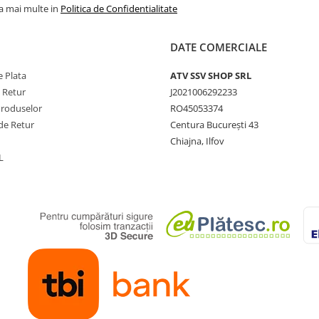
la mai multe in
Politica de Confidentialitate
DATE COMERCIALE
 Plata
ATV SSV SHOP SRL
e Retur
J2021006292233
Produselor
RO45053374
de Retur
Centura București 43
Chiajna, Ilfov
L