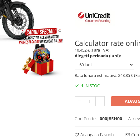
Calculator rate onl
10.452 € (Fara TVA)
Alegeți perioada (luni):
Rată lunară estimativă: 248.85 € (F
1
IN STOC
ADAUG
Cod Produs:
000J8SH00
Ai nev
Adauga la Favorite
Cere 