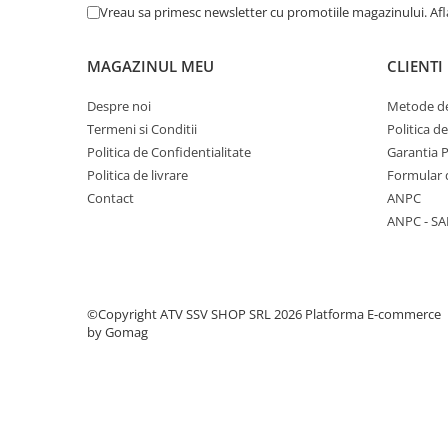
Controlul tractiunii pe motocicleta - MTC
Vreau sa primesc newsletter cu promotiile magazinului. Af
Protectii
far cu LED
Sosete
torpedou cu port USB
MAGAZINUL MEU
puncte de ancorare LinQ
CLIENTI
Armura
scut de protectie
ECHIPAMENTE COPII
optiuni de culoare: Bright White, Carbon Black.
Despre noi
Metode de
Casti
Termeni si Conditii
Politica d
Manusi
Politica de Confidentialitate
Garantia 
Politica de livrare
Formular 
Tricouri
Contact
ANPC
Pantaloni
ANPC - SA
Set Complet
Borseta
Geanta
Rucsac
©Copyright ATV SSV SHOP SRL 2026
Platforma E-commerce
by Gomag
ECHIPAMENTE SKIJET
ACCESORII
CONSUMABILE