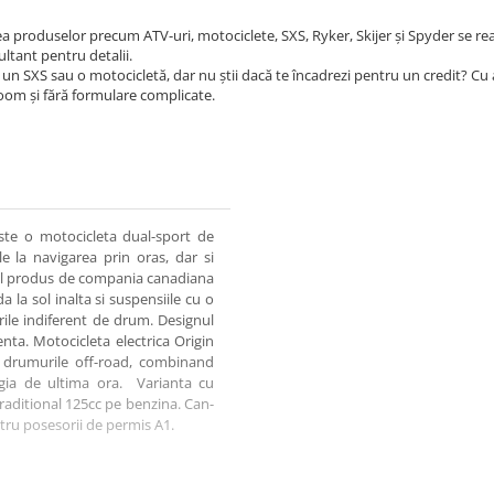
ea produselor precum ATV-uri, motociclete, SXS, Ryker, Skijer și Spyder se re
ultant pentru detalii.
un SXS sau o motocicletă, dar nu știi dacă te încadrezi pentru un credit? Cu
room și fără formulare complicate.
te o motocicleta dual-sport de
e la navigarea prin oras, dar si
til produs de compania canadiana
a la sol inalta si suspensiile cu o
rile indiferent de drum. Designul
nta. Motocicleta electrica Origin
e drumurile off-road, combinand
ia de ultima ora. Varianta cu
raditional 125cc pe benzina. Can-
tru posesorii de permis A1.