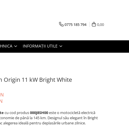
0775 185 794
0,00
TEHNICA
INFORMAȚII UTILE
rigin 11 kW Bright White
ON
N
te
cu cod produs
000J8SH00
este o motocicletă electrică
autonomie de până la 145 km. Designul său elegant în Bright
c alegerea ideală pentru deplasările urbane zilnice.