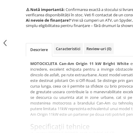
SCUTERE
⚠️ Notă importantă:
Confirmarea exactă a stocului si livrar
verificarea disponibilității în stoc. Veti fi contactat de un cons
KIDS
Ai nevoie de finanțare?
Vrei să cumperi un ATV, un Spyder, 
ATV COPII
simplu eligibilitatea pentru finanțare – fără drumuri la show
MOTO COPII
Caracteristici
Review-uri
(0)
RYKER
Descriere
SPYDER
MOTOCICLETA Can-Am Origin 11 kW Bright White
es
incredere, excelent echipata pentru a invinge obstacolel
dincolo de asfalt, pe rute extraurbane. Acest model versa
SKIJET
este destinat pilotarii On si Off-Road. Se distinge prin gard
cursa lunga, ceea ce ii permite sa sfideze cu brio provoca
ECHIPAMENTE
de greutate usoara contribuie la o manevrabilitate excele
se descurca cu usurinta atat in zone urbane, cat si p
CROSS ENDURO
mostenirea motocross a brandului Can-Am cu tehnolog
Casti
putere limitata 11kW reprezinta echivalentul unui model t
Am Origin 11kW este un partener pe doua roti potrivit pen
Ochelari
Manusi
Specificații tehnice
Tricouri