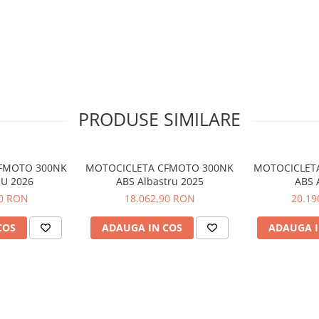
cator on-board
2)
PRODUSE SIMILARE
1 ora 30 minute (0-100%)
0%); 5 ore 15 minute (0-100%)
mm
FMOTO 300NK
MOTOCICLETA CFMOTO 300NK
MOTOCICLET
are, compresie si revenire, cursa
U 2026
ABS Albastru 2025
ABS 
90 RON
18.062,90 RON
20.19
 pistoane
piston
COS
ADAUGA IN COS
ADAUGA I
-Road+