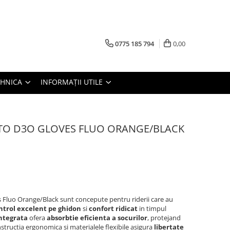
0775 185 794
0,00
TEHNICA
INFORMAȚII UTILE
TO D3O GLOVES FLUO ORANGE/BLACK
Fluo Orange/Black sunt concepute pentru riderii care au
ntrol excelent pe ghidon
si
confort ridicat
in timpul
ntegrata
ofera
absorbtie eficienta a socurilor
, protejand
structia ergonomica si materialele flexibile asigura
libertate