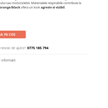
-ului sau motocicletei. Materialele respirabile contribuie la
 orange/black
ofera un look
agresiv si vizibil
.
A IN COS
 nevoie de ajutor?
0775 185 794
informatii