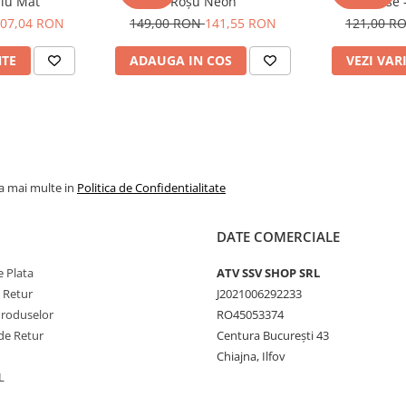
liu Mat
Roșu Neon
Groase 
07,04 RON
149,00 RON
141,55 RON
121,00 R
NTE
ADAUGA IN COS
VEZI VAR
la mai multe in
Politica de Confidentialitate
DATE COMERCIALE
 Plata
ATV SSV SHOP SRL
e Retur
J2021006292233
Produselor
RO45053374
de Retur
Centura București 43
Chiajna, Ilfov
L