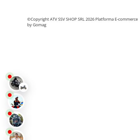
Protectii
Sosete
©Copyright ATV SSV SHOP SRL 2026
Platforma E-commerce
Armura
by Gomag
ECHIPAMENTE COPII
Casti
Manusi
Tricouri
Pantaloni
Set Complet
Borseta
Geanta
Rucsac
ECHIPAMENTE SKIJET
ACCESORII
CONSUMABILE