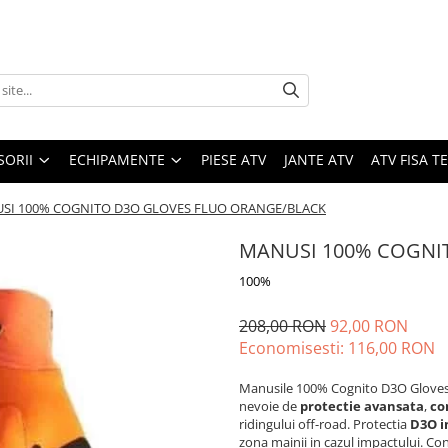
SORII
ECHIPAMENTE
PIESE ATV
JANTE ATV
ATV FISA 
SI 100% COGNITO D3O GLOVES FLUO ORANGE/BLACK
MANUSI 100% COGNI
100%
208,00 RON
92,00 RON
Economisesti:
116,00
RON
Manusile 100% Cognito D3O Gloves 
nevoie de
protectie avansata
,
co
ridingului off-road. Protectia
D3O i
zona mainii in cazul impactului. Con