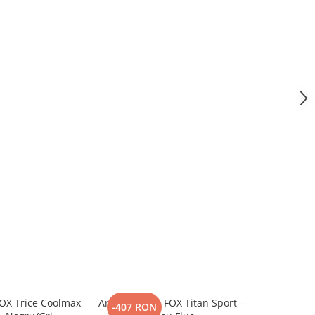
OX Trice Coolmax
Armura Moto FOX Titan Sport –
Geanta 
-407 RON
-50 RO