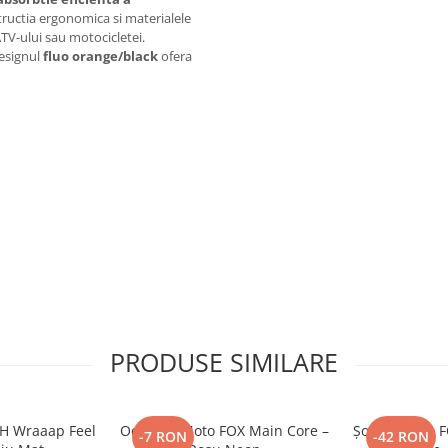
tructia ergonomica si materialele
ATV-ului sau motocicletei.
designul
fluo orange/black
ofera
ate
it
i
PRODUSE SIMILARE
H Wraaap Feel
Ochelari Moto FOX Main Core –
Șosete Moto F
-7 RON
-42 RON