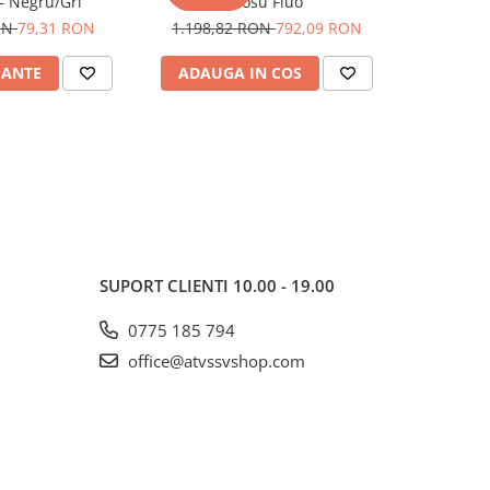
– Negru/Gri
Rosu Fluo
Shuttle
ON
79,31 RON
1.198,82 RON
792,09 RON
1.005,6
IANTE
ADAUGA IN COS
ADAUG
SUPORT CLIENTI
10.00 - 19.00
0775 185 794
office@atvssvshop.com