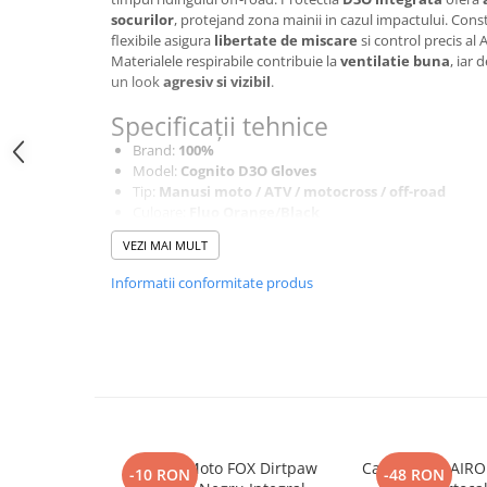
SCUTERE
socurilor
, protejand zona mainii in cazul impactului. Cons
flexibile asigura
libertate de miscare
si control precis al 
Materialele respirabile contribuie la
ventilatie buna
, iar 
KIDS
un look
agresiv si vizibil
.
ATV COPII
Specificații tehnice
MOTO COPII
Brand:
100%
Model:
Cognito D3O Gloves
RYKER
Tip:
Manusi moto / ATV / motocross / off-road
Culoare:
Fluo Orange/Black
SPYDER
Marime:
MD
VEZI MAI MULT
Protectie:
Insertii D3O pentru absorbtia socurilor
Constructie:
Ergonomica pentru control si flexibilit
SKIJET
Informatii conformitate produs
Material:
Respirabil si rezistent pentru confort spor
Aderenta:
Buna pentru control precis al ghidonulu
ECHIPAMENTE
Utilizare:
Motocross, ATV, enduro, off-road
CROSS ENDURO
Casti
Ochelari
Manusi
Mănuși Moto FOX Dirtpaw
Cască Moto AIRO
-10 RON
-48 RON
Tricouri