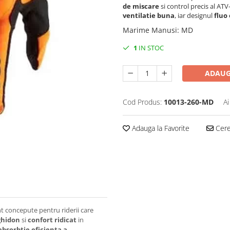
de miscare
si control precis al ATV
ventilatie buna
, iar designul
fluo
Marime Manusi
:
MD
1
IN STOC
ADAUG
Cod Produs:
10013-260-MD
Ai
Adauga la Favorite
Cere 
 concepute pentru riderii care
ghidon
si
confort ridicat
in
absorbtie eficienta a