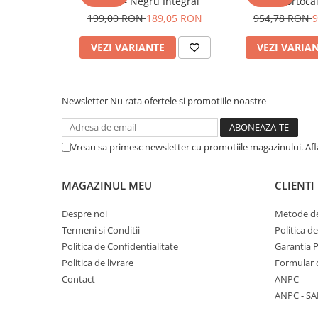
Negre – Negru Integral
– Portoca
Pantaloni
199,00 RON
189,05 RON
954,78 RON
9
Set Complet
VEZI VARIANTE
VEZI VARIA
Borseta
Geanta
Rucsac
Newsletter
Nu rata ofertele si promotiile noastre
Protectii
Sosete
Armura
Vreau sa primesc newsletter cu promotiile magazinului. Af
ECHIPAMENTE MOTO
Casti
MAGAZINUL MEU
CLIENTI
Ochelari
Despre noi
Metode de
Manusi
Termeni si Conditii
Politica d
Tricouri
Politica de Confidentialitate
Garantia 
Pantaloni
Politica de livrare
Formular 
Borseta
Contact
ANPC
Geanta
ANPC - SA
Rucsac