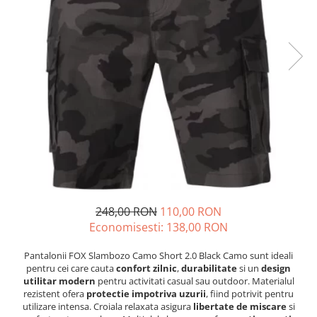
GOES MY 2026
Casti
ACCESORII MOTO
MODEL ATV CAN-AM
Ochelari
ACCESORII IARNA ATV / SSV
Manusi
SUPORT SKIJET
Can-Am Outlander
Tricouri
ACCESORII ATV
Can-Am Renegade
Pantaloni
ANVELOPE ATV
CAN-AM MY 2026
Borseta
BULLBAR SSV
Capacitate
Geanta
ACCESORII SSV
200 - 400 cmc. (8)
Rucsac
CUTII SSV
400 - 600 cmc. (65)
Protectii
600 - 800 cmc. (29)
Sosete
800 - 1000 cmc. (81)
Armura
248,00 RON
110,00 RON
ECHIPAMENTE COPII
Economisesti:
138,00
RON
Casti
Pantalonii FOX Slambozo Camo Short 2.0 Black Camo sunt ideali
Manusi
pentru cei care cauta
confort zilnic
,
durabilitate
si un
design
Tricouri
utilitar modern
pentru activitati casual sau outdoor. Materialul
rezistent ofera
protectie impotriva uzurii
, fiind potrivit pentru
Pantaloni
utilizare intensa. Croiala relaxata asigura
libertate de miscare
si
Set Complet