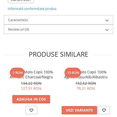
Marime:
32, 34, 36
Material:
Durabil, rezistent la uzura
Informatii conformitate produs
Croiala:
Relaxata pentru confort si mobilitate
Buzunare:
Multiple, functionale pentru depozitare
Caracteristici
Confort:
Ridicat, potrivit pentru utilizare zilnica
Utilizare:
Casual, outdoor, activitati zilnice
Review-uri
(0)
PRODUSE SIMILARE
Mănuși Moto Copii 100%
Tricou Moto Copii 100%
-7 RON
-73 RON
Airmatic Charcoal/Negru
Agred Roșu/Alb/Albastru
134,22 RON
152,52 RON
127,51 RON
79,31 RON
ADAUGA IN COS
VEZI VARIANTE