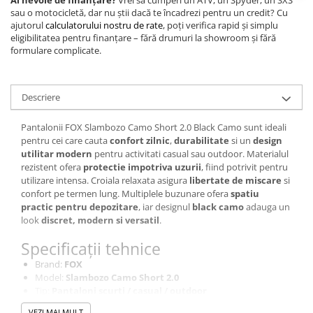
Ai nevoie de finanțare?
Vrei să cumperi un ATV, un Spyder, un SXS
sau o motocicletă, dar nu știi dacă te încadrezi pentru un credit? Cu
ajutorul
calculatorului nostru de rate
, poți verifica rapid și simplu
eligibilitatea pentru finanțare – fără drumuri la showroom și fără
formulare complicate.
Descriere
Pantalonii FOX Slambozo Camo Short 2.0 Black Camo sunt ideali
pentru cei care cauta
confort zilnic
,
durabilitate
si un
design
utilitar modern
pentru activitati casual sau outdoor. Materialul
rezistent ofera
protectie impotriva uzurii
, fiind potrivit pentru
utilizare intensa. Croiala relaxata asigura
libertate de miscare
si
confort pe termen lung. Multiplele buzunare ofera
spatiu
practic pentru depozitare
, iar designul
black camo
adauga un
look
discret, modern si versatil
.
Specificații tehnice
Brand:
FOX
Model:
Slambozo Camo Short 2.0
Tip:
Pantaloni scurti / casual / outdoor
Culoare:
Black Camo
VEZI MAI MULT