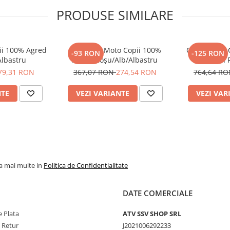
PRODUSE SIMILARE
ii 100% Agred
Pantaloni Moto Copii 100%
Cască Moto C
-93 RON
-125 RON
Albastru
Agred Roșu/Alb/Albastru
Youth 
79,31 RON
367,07 RON
274,54 RON
764,64 R
NTE
VEZI VARIANTE
VEZI VAR
la mai multe in
Politica de Confidentialitate
DATE COMERCIALE
 Plata
ATV SSV SHOP SRL
e Retur
J2021006292233