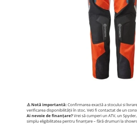
GOES 400L
ACCESORII MOTO
GOES 500L
ACCESORII IARNA ATV / SSV
GOES 1000
SUPORT SKIJET
GOES MY 2026
ACCESORII ATV
MODEL ATV CAN-AM
ANVELOPE ATV
Can-Am Outlander
BULLBAR SSV
Can-Am Renegade
ACCESORII SSV
CAN-AM MY 2026
CUTII SSV
Capacitate
200 - 400 cmc. (8)
400 - 600 cmc. (65)
600 - 800 cmc. (29)
800 - 1000 cmc. (81)
⚠️ Notă importantă:
Confirmarea exactă a stocului si livrar
verificarea disponibilității în stoc. Veti fi contactat de un cons
SXS
Ai nevoie de finanțare?
Vrei să cumperi un ATV, un Spyder, 
simplu eligibilitatea pentru finanțare – fără drumuri la show
MOTOCICLETE