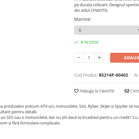
pe durata utilizarii. Designul sporti
din stilul CFMOTO.
Marime
:
1
IN STOC
ADAUG
Cod Produs:
85214P-00402
Ai
Adauga la Favorite
Cere 
ea produselor precum ATV-uri, motociclete, SXS, Ryker, Skijer și Spyder se re
ultant pentru detalii.
un SXS sau o motocicletă, dar nu știi dacă te încadrezi pentru un credit? Cu
room și fără formulare complicate.