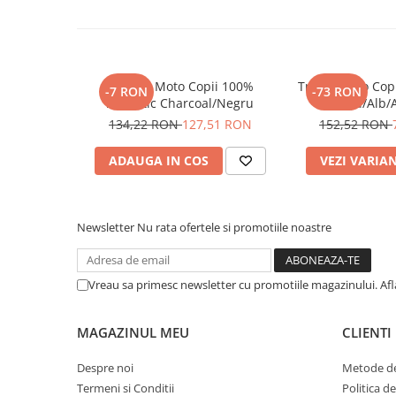
Pantaloni
Set Complet
Borseta
Geanta
Mănuși Moto Copii 100%
Tricou Moto Cop
-7 RON
-73 RON
Airmatic Charcoal/Negru
Roșu/Alb/
Rucsac
134,22 RON
127,51 RON
152,52 RON
Protectii
Sosete
ADAUGA IN COS
VEZI VARIA
Armura
ECHIPAMENTE MOTO
Casti
Newsletter
Nu rata ofertele si promotiile noastre
Ochelari
Manusi
Vreau sa primesc newsletter cu promotiile magazinului. Af
Tricouri
Pantaloni
MAGAZINUL MEU
CLIENTI
Borseta
Geanta
Despre noi
Metode de
Rucsac
Termeni si Conditii
Politica d