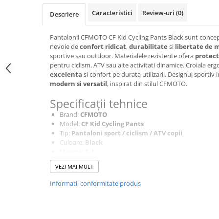
SCUTERE
Caracteristici
Review-uri
(0)
Descriere
KIDS
Pantalonii CFMOTO CF Kid Cycling Pants Black sunt conceput
ATV COPII
nevoie de
confort ridicat
,
durabilitate
si
libertate de 
sportive sau outdoor. Materialele rezistente ofera
protect
MOTO COPII
pentru ciclism, ATV sau alte activitati dinamice. Croiala 
excelenta
si confort pe durata utilizarii. Designul sportiv 
RYKER
modern si versatil
, inspirat din stilul CFMOTO.
Specificații tehnice
SPYDER
Brand:
CFMOTO
Model:
CF Kid Cycling Pants
SKIJET
Tip:
Pantaloni sport / ciclism / ATV copii
Culoare:
Black
ECHIPAMENTE
Marime:
S, L
Material:
Rezistent si confortabil pentru activitati 
CROSS ENDURO
VEZI MAI MULT
Croiala:
Ergonomica pentru libertate de miscare
Casti
Confort:
Ridicat pentru utilizare indelungata
Informatii conformitate produs
Design:
Sportiv, inspirat din stilul CFMOTO
Ochelari
Utilizare:
Ciclism, ATV, sport, activitati outdoor copi
Manusi
Tricouri