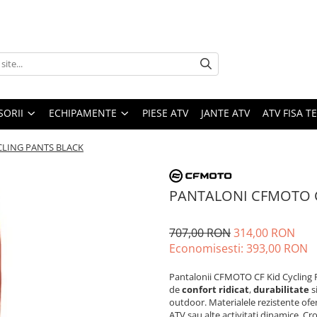
SORII
ECHIPAMENTE
PIESE ATV
JANTE ATV
ATV FISA 
CLING PANTS BLACK
PANTALONI CFMOTO C
707,00 RON
314,00 RON
Economisesti:
393,00
RON
Pantalonii CFMOTO CF Kid Cycling Pa
de
confort ridicat
,
durabilitate
s
outdoor. Materialele rezistente of
ATV sau alte activitati dinamice. C