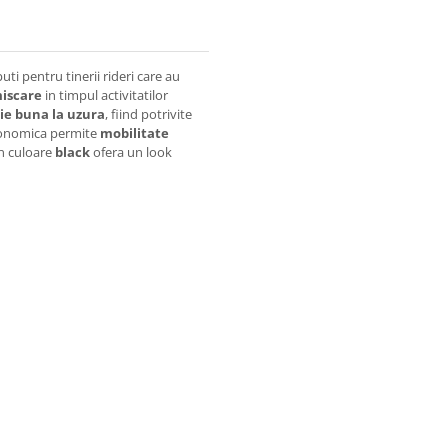
i pentru tinerii rideri care au
miscare
in timpul activitatilor
ie buna la uzura
, fiind potrivite
ergonomica permite
mobilitate
in culoare
black
ofera un look
active
i