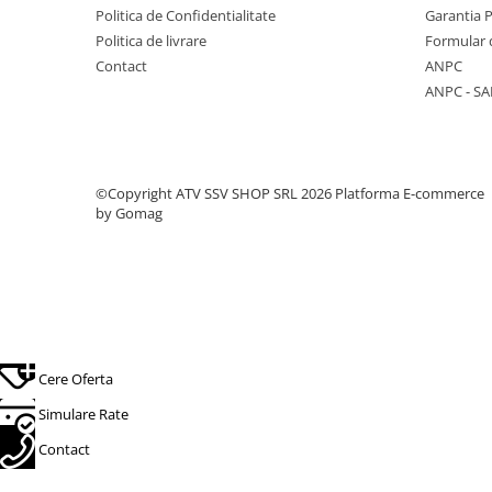
Politica de Confidentialitate
Garantia 
Protectii
Politica de livrare
Formular 
Sosete
Contact
ANPC
Armura
ANPC - SA
ECHIPAMENTE COPII
Casti
Manusi
©Copyright ATV SSV SHOP SRL 2026
Platforma E-commerce
Tricouri
by Gomag
Pantaloni
Set Complet
Borseta
Geanta
Rucsac
ECHIPAMENTE SKIJET
Cere Oferta
Simulare Rate
ACCESORII
Contact
CONSUMABILE