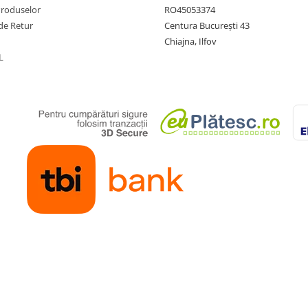
Produselor
RO45053374
de Retur
Centura București 43
Chiajna, Ilfov
L