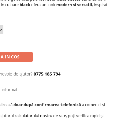
v in culoare
black
ofera un look
modern si versatil
, inspirat
A IN COS
 nevoie de ajutor?
0775 185 794
informatii
alizează
doar după confirmarea telefonică
a comenzii și
 ajutorul
calculatorului nostru de rate
, poți verifica rapid și