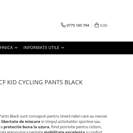
0775 185 794
0,00
TEHNICA
INFORMAȚII UTILE
F KID CYCLING PANTS BLACK
nts Black sunt conceputi pentru tinerii rideri care au nevoie
i
libertate de miscare
in timpul activitatilor sportive sau
era
protectie buna la uzura
, fiind potrivite pentru ciclism,
roiala ergonomica permite
mobilitate excelenta
si confort