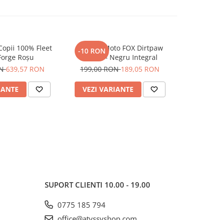
opii 100% Fleet
Mănuși Moto FOX Dirtpaw
Tricou Mo
-10 RON
-9 RON
Forge Roșu
Negre – Negru Integral
FOX 180 Nit
ON
639,57 RON
199,00 RON
189,05 RON
171,84
IANTE
VEZI VARIANTE
VEZI 
SUPORT CLIENTI
10.00 - 19.00
0775 185 794
office@atvssvshop.com