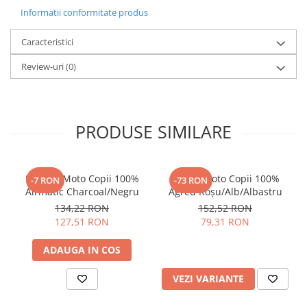
Culoare:
Black/Red
Informatii conformitate produs
Marime:
M
Material:
Fleece moale si calduros
Caracteristici
Inchidere:
Fermoar frontal (zip)
Croiala:
Confortabila pentru utilizare zilnica
Review-uri
(0)
Buzunare:
Laterale, functionale pentru depozitare
Utilizare:
Casual, outdoor, ATV, moto, vreme racoroasa
PRODUSE SIMILARE
Mănuși Moto Copii 100%
Tricou Moto Copii 100%
-7 RON
-73 RON
Airmatic Charcoal/Negru
Agred Roșu/Alb/Albastru
134,22 RON
152,52 RON
127,51 RON
79,31 RON
ADAUGA IN COS
VEZI VARIANTE