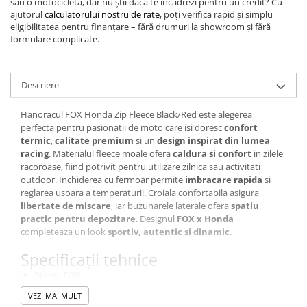
sau o motocicletă, dar nu știi dacă te încadrezi pentru un credit? Cu
ajutorul
calculatorului nostru de rate
, poți verifica rapid și simplu
eligibilitatea pentru finanțare – fără drumuri la showroom și fără
formulare complicate.
Descriere
Hanoracul FOX Honda Zip Fleece Black/Red este alegerea
perfecta pentru pasionatii de moto care isi doresc
confort
termic
,
calitate premium
si un
design inspirat din lumea
racing
. Materialul fleece moale ofera
caldura si confort
in zilele
racoroase, fiind potrivit pentru utilizare zilnica sau activitati
outdoor. Inchiderea cu fermoar permite
imbracare rapida
si
reglarea usoara a temperaturii. Croiala confortabila asigura
libertate de miscare
, iar buzunarele laterale ofera
spatiu
practic pentru depozitare
. Designul
FOX x Honda
completeaza un look
sportiv, autentic si dinamic
.
Specificații tehnice
Brand:
FOX
Model:
Honda Zip Fleece
VEZI MAI MULT
Tip:
Hanorac / casual / lifestyle