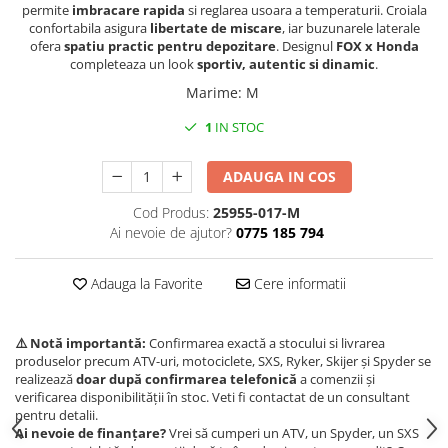
permite
imbracare rapida
si reglarea usoara a temperaturii. Croiala
Borseta
confortabila asigura
libertate de miscare
, iar buzunarele laterale
ofera
spatiu practic pentru depozitare
. Designul
FOX x Honda
Geanta
completeaza un look
sportiv, autentic si dinamic
.
Rucsac
Marime
:
M
ECHIPAMENTE SKIJET
1
IN STOC
ADAUGA IN COS
Cod Produs:
25955-017-M
Ai nevoie de ajutor?
0775 185 794
Adauga la Favorite
Cere informatii
⚠️ Notă importantă:
Confirmarea exactă a stocului si livrarea
produselor precum ATV-uri, motociclete, SXS, Ryker, Skijer și Spyder se
realizează
doar după confirmarea telefonică
a comenzii și
verificarea disponibilității în stoc. Veti fi contactat de un consultant
pentru detalii.
Ai nevoie de finanțare?
Vrei să cumperi un ATV, un Spyder, un SXS