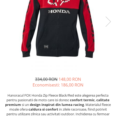
GOES MY 2026
Casti
ACCESORII MOTO
MODEL ATV CAN-AM
Ochelari
ACCESORII IARNA ATV / SSV
Manusi
SUPORT SKIJET
Can-Am Outlander
Tricouri
ACCESORII ATV
Can-Am Renegade
Pantaloni
ANVELOPE ATV
CAN-AM MY 2026
Borseta
BULLBAR SSV
Capacitate
Geanta
ACCESORII SSV
200 - 400 cmc. (8)
Rucsac
CUTII SSV
400 - 600 cmc. (65)
Protectii
600 - 800 cmc. (29)
Sosete
800 - 1000 cmc. (81)
Armura
334,00 RON
148,00 RON
ECHIPAMENTE COPII
Economisesti:
186,00
RON
Casti
Manusi
Hanoracul FOX Honda Zip Fleece Black/Red este alegerea perfecta
pentru pasionatii de moto care isi doresc
confort termic
,
calitate
Tricouri
premium
si un
design inspirat din lumea racing
. Materialul fleece
Pantaloni
moale ofera
caldura si confort
in zilele racoroase, fiind potrivit
pentru utilizare zilnica sau activitati outdoor. Inchiderea cu fermoar
Set Complet