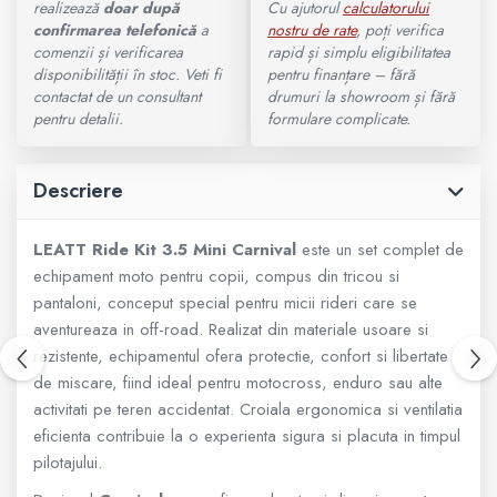
realizează
doar după
Cu ajutorul
calculatorului
confirmarea telefonică
a
nostru de rate
, poți verifica
800 - 1000 cmc. (81)
comenzii și verificarea
rapid și simplu eligibilitatea
Armura
disponibilității în stoc. Veti fi
pentru finanțare – fără
contactat de un consultant
drumuri la showroom și fără
ECHIPAMENTE COPII
pentru detalii.
formulare complicate.
Casti
Descriere
Manusi
LEATT Ride Kit 3.5 Mini Carnival
este un set complet de
echipament moto pentru copii, compus din tricou si
pantaloni, conceput special pentru micii rideri care se
Tricouri
aventureaza in off-road. Realizat din materiale usoare si
rezistente, echipamentul ofera protectie, confort si libertate
Pantaloni
de miscare, fiind ideal pentru motocross, enduro sau alte
activitati pe teren accidentat. Croiala ergonomica si ventilatia
Set Complet
eficienta contribuie la o experienta sigura si placuta in timpul
pilotajului.
Borseta