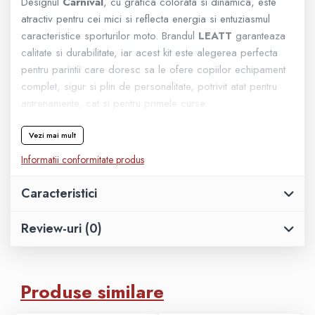
Designul
Carnival
, cu grafica colorata si dinamica, este
atractiv pentru cei mici si reflecta energia si entuziasmul
Geanta
caracteristice sporturilor moto. Brandul
LEATT
garanteaza
calitate si durabilitate, iar acest kit este alegerea perfecta
Rucsac
pentru parintii care doresc sa le ofere copiilor echipament
complet, sigur si plin de personalitate, potrivit atat pentru
ECHIPAMENTE SKIJET
antrenamente, cat si pentru primele curse.
Vezi mai mult
Informatii conformitate produs
Caracteristici
Review-uri
(0)
Produse similare