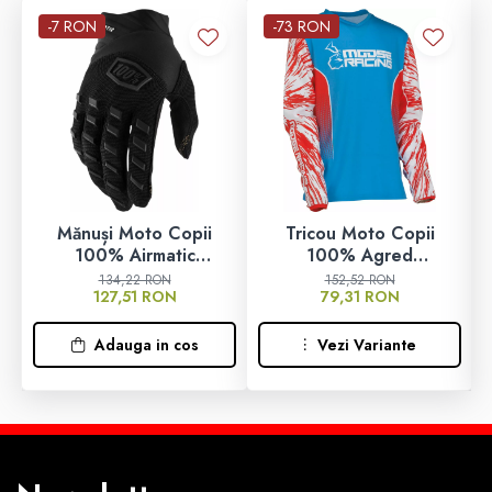
-7 RON
-73 RON
Mănuși Moto Copii
Tricou Moto Copii
100% Airmatic
100% Agred
Charcoal/Negru
Roșu/Alb/Albastru
134,22 RON
152,52 RON
127,51 RON
79,31 RON
Adauga in cos
Vezi Variante