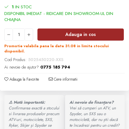
1
IN STOC
Ochelari
SUPORT SKIJET
MODEL ATV CAN-AM
ACCESORII ATV
Manusi
Can-Am Outlander
Adauga in cos
ANVELOPE ATV
Tricouri
Can-Am Renegade
Promotie valabila pana la data 31.08 in limita stocului
BULLBAR SSV
disponibil.
Pantaloni
CAN-AM MY 2026
Cod Produs:
5025450220-XXS
ACCESORII SSV
Ai nevoie de ajutor?
0775 185 794
Borseta
Capacitate
CUTII SSV
Adauga la Favorite
Cere informatii
Geanta
200 - 400 cmc. (8)
Rucsac
⚠️ Notă importantă:
Ai nevoie de finanțare?
400 - 600 cmc. (65)
Confirmarea exactă a stocului
Vrei să cumperi un ATV, un
Protectii
si livrarea produselor precum
Spyder, un SXS sau o
ATV-uri, motociclete, SXS,
motocicletă, dar nu știi dacă
600 - 800 cmc. (29)
Ryker, Skijer și Spyder se
te încadrezi pentru un credit?
Sosete