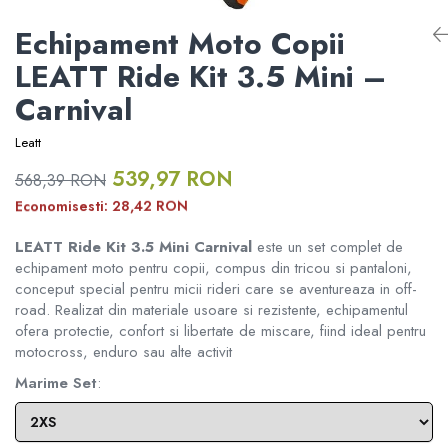
RAMPE ATV UTV MOTO
Informare Certificat Fiscal
ATV CFMOTO X10 1000 TOURING
Echipament Moto Copii
ATV CFMOTO X10
Borseta
DISTANTIERE ROTI ATV
Formular returnare produs /
LEATT Ride Kit 3.5 Mini –
ATV CFMOTO X10 1000 MUD
Cerere retragere din contract
CFMOTO MY 2026
Geanta
Carnival
APARATORI MAINI ATV
Leatt
Rucsac
PORTBAGAJE SI SUPORTURI
MODEL ATV GOES
BAGAJE
539,97 RON
568,39 RON
Protectii
RON
28,42
Economisesti:
GOES 400S
ACCESORII ELECTRONICE ATV /
SSV
LEATT Ride Kit 3.5 Mini Carnival
este un set complet de
Sosete
echipament moto pentru copii, compus din tricou si pantaloni,
GOES 400L
ACCESORII MONTAJ ELECTRONICE
conceput special pentru micii rideri care se aventureaza in off-
Armura
road. Realizat din materiale usoare si rezistente, echipamentul
GOES 500L
ofera protectie, confort si libertate de miscare, fiind ideal pentru
TOBE SPORT ATV / UTV
motocross, enduro sau alte activit
ECHIPAMENTE MOTO
GOES 1000
ACCESORII MOTO
Marime Set
:
GOES MY 2026
Casti
ACCESORII IARNA ATV / SSV