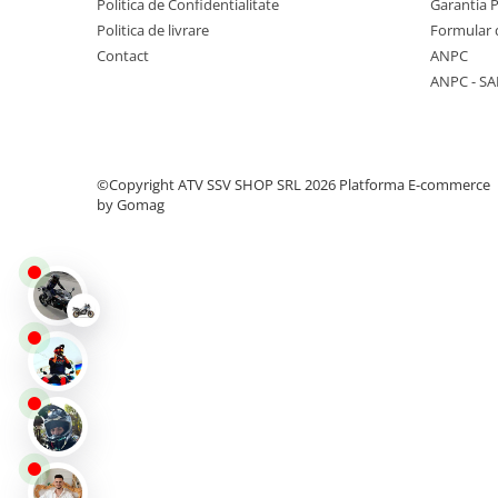
Politica de Confidentialitate
Garantia 
Protectii
Politica de livrare
Formular 
Sosete
Contact
ANPC
Armura
ANPC - SA
ECHIPAMENTE COPII
Casti
Manusi
©Copyright ATV SSV SHOP SRL 2026
Platforma E-commerce
Tricouri
by Gomag
Pantaloni
Set Complet
Borseta
Geanta
Rucsac
ECHIPAMENTE SKIJET
ACCESORII
CONSUMABILE