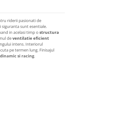
u riderii pasionati de
i siguranta sunt esentiale.
nand in acelasi timp o
structura
emul de
ventilatie eficient
ngului intens. Interiorul
acuta pe termen lung. Finisajul
 dinamic si racing
.
otectie sporita