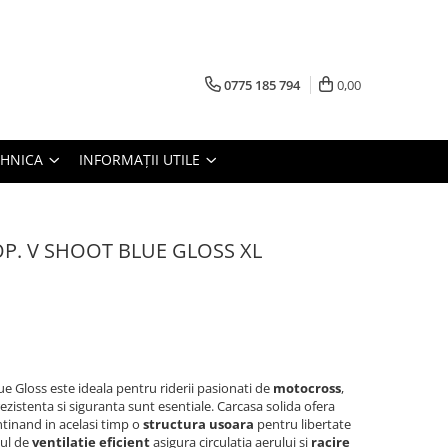
0775 185 794
0,00
TEHNICA
INFORMAȚII UTILE
P. V SHOOT BLUE GLOSS XL
Gloss este ideala pentru riderii pasionati de
motocross
,
rezistenta si siguranta sunt esentiale. Carcasa solida ofera
tinand in acelasi timp o
structura usoara
pentru libertate
mul de
ventilatie eficient
asigura circulatia aerului si
racire