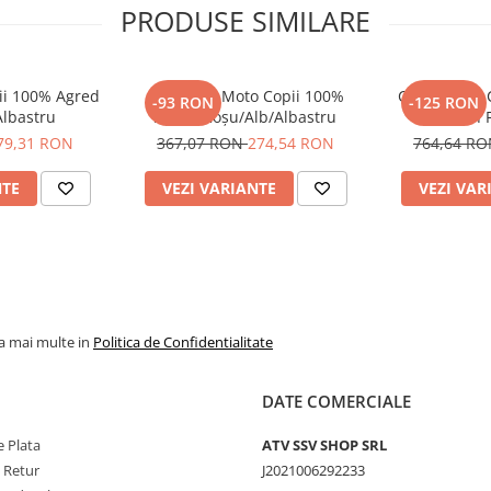
PRODUSE SIMILARE
ii 100% Agred
Pantaloni Moto Copii 100%
Cască Moto C
-93 RON
-125 RON
Albastru
Agred Roșu/Alb/Albastru
Youth 
79,31 RON
367,07 RON
274,54 RON
764,64 R
NTE
VEZI VARIANTE
VEZI VAR
la mai multe in
Politica de Confidentialitate
DATE COMERCIALE
 Plata
ATV SSV SHOP SRL
e Retur
J2021006292233