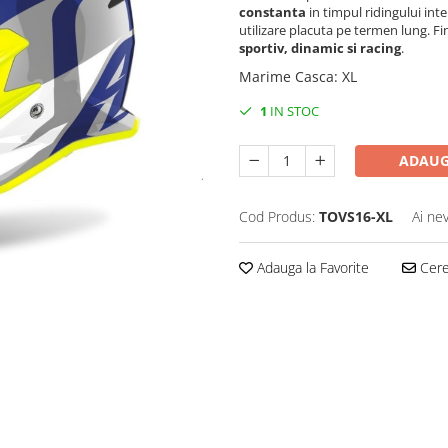
constanta
in timpul ridingului inte
utilizare placuta pe termen lung. Fi
sportiv, dinamic si racing
.
Marime Casca
:
XL
1
IN STOC
ADAUG
Cod Produs:
TOVS16-XL
Ai ne
Adauga la Favorite
Cere 