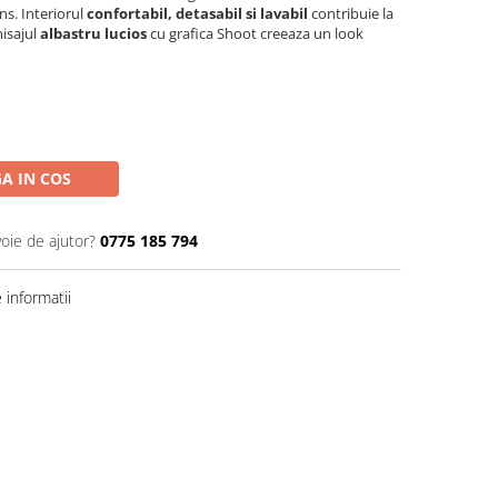
ns. Interiorul
confortabil, detasabil si lavabil
contribuie la
nisajul
albastru lucios
cu grafica Shoot creeaza un look
A IN COS
voie de ajutor?
0775 185 794
informatii