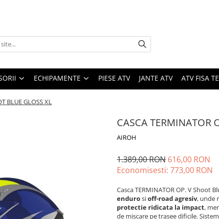
SORII
ECHIPAMENTE
PIESE ATV
JANTE ATV
ATV FISA 
T BLUE GLOSS XL
CASCA TERMINATOR O
AIROH
1.389,00 RON
616,00 RON
Economisesti:
773,00
RON
Casca TERMINATOR OP. V Shoot Blue 
enduro
si
off-road agresiv
, unde 
protectie ridicata la impact
, men
de miscare pe trasee dificile. Siste