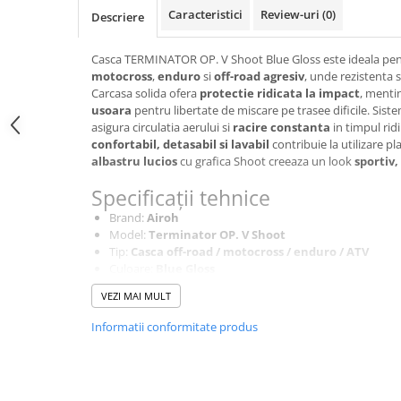
SCUTERE
Caracteristici
Review-uri
(0)
Descriere
KIDS
Casca TERMINATOR OP. V Shoot Blue Gloss este ideala pentr
ATV COPII
motocross
,
enduro
si
off-road agresiv
, unde rezistenta s
Carcasa solida ofera
protectie ridicata la impact
, menti
MOTO COPII
usoara
pentru libertate de miscare pe trasee dificile. Sist
asigura circulatia aerului si
racire constanta
in timpul ridi
confortabil, detasabil si lavabil
contribuie la utilizare pl
RYKER
albastru lucios
cu grafica Shoot creeaza un look
sportiv,
SPYDER
Specificații tehnice
Brand:
Airoh
SKIJET
Model:
Terminator OP. V Shoot
Tip:
Casca off-road / motocross / enduro / ATV
Culoare:
Blue Gloss
ECHIPAMENTE
Marime:
XL
CROSS ENDURO
VEZI MAI MULT
Constructie:
Carcasa rezistenta si usoara pentru pr
Interior:
Detasabil si lavabil, material respirabil
Casti
Informatii conformitate produs
Ventilatie:
Sistem optimizat cu flux mare de aer
Ochelari
Inchidere:
Sistem sigur pentru utilizare sportiva
Manusi
Utilizare:
Off-road intens, competitie, agrement
Tricouri