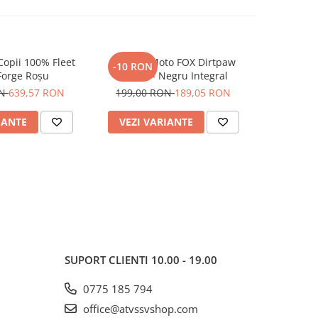
opii 100% Fleet
Mănuși Moto FOX Dirtpaw
Tricou Mo
-10 RON
-9 RON
Forge Roșu
Negre – Negru Integral
FOX 180 Nit
ON
639,57 RON
199,00 RON
189,05 RON
171,84
IANTE
VEZI VARIANTE
VEZI 
SUPORT CLIENTI
10.00 - 19.00
0775 185 794
office@atvssvshop.com