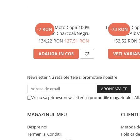
Pantaloni
Set Complet
Borseta
Mănuși Moto Copii 100%
Tricou Moto Cop
-7 RON
-73 RON
Geanta
Airmatic Charcoal/Negru
Roșu/Alb/
Rucsac
134,22 RON
127,51 RON
152,52 RON
Protectii
ADAUGA IN COS
VEZI VARIA
Sosete
Armura
ECHIPAMENTE MOTO
Newsletter
Nu rata ofertele si promotiile noastre
Casti
Ochelari
Manusi
Vreau sa primesc newsletter cu promotiile magazinului. Af
Tricouri
Pantaloni
MAGAZINUL MEU
CLIENTI
Borseta
Despre noi
Metode de
Geanta
Termeni si Conditii
Politica d
Rucsac