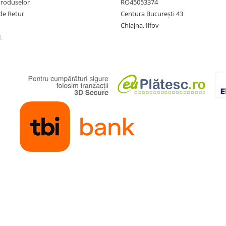
Produselor
RO45053374
de Retur
Centura București 43
Chiajna, Ilfov
L