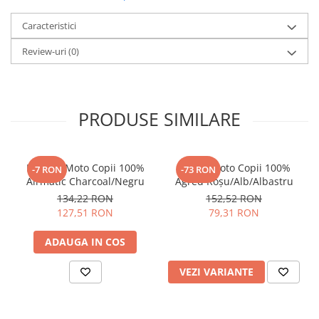
Constructie:
Carcasa usoara si rezistenta la impact
Interior:
Detasabil si lavabil, material respirabil
Caracteristici
Ventilatie:
Sistem optimizat cu flux de aer eficient
Inchidere:
Sistem sigur pentru utilizare sportiva
Review-uri
(0)
Utilizare:
Off-road intens, competitie, agrement
PRODUSE SIMILARE
Mănuși Moto Copii 100%
Tricou Moto Copii 100%
-7 RON
-73 RON
Airmatic Charcoal/Negru
Agred Roșu/Alb/Albastru
134,22 RON
152,52 RON
127,51 RON
79,31 RON
ADAUGA IN COS
VEZI VARIANTE