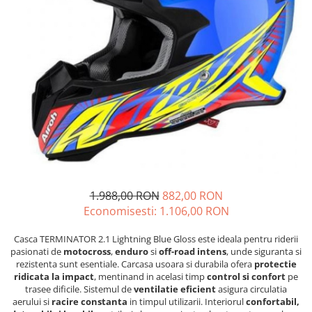
GOES MY 2026
Casti
ACCESORII MOTO
MODEL ATV CAN-AM
Ochelari
ACCESORII IARNA ATV / SSV
Manusi
SUPORT SKIJET
Can-Am Outlander
Tricouri
ACCESORII ATV
Can-Am Renegade
Pantaloni
ANVELOPE ATV
CAN-AM MY 2026
Borseta
BULLBAR SSV
Capacitate
Geanta
ACCESORII SSV
200 - 400 cmc. (8)
Rucsac
CUTII SSV
400 - 600 cmc. (65)
Protectii
600 - 800 cmc. (29)
Sosete
800 - 1000 cmc. (81)
1.988,00 RON
882,00 RON
Armura
Economisesti:
1.106,00
RON
ECHIPAMENTE COPII
Casti
Casca TERMINATOR 2.1 Lightning Blue Gloss este ideala pentru riderii
pasionati de
motocross
,
enduro
si
off-road intens
, unde siguranta si
Manusi
rezistenta sunt esentiale. Carcasa usoara si durabila ofera
protectie
Tricouri
ridicata la impact
, mentinand in acelasi timp
control si confort
pe
trasee dificile. Sistemul de
ventilatie eficient
asigura circulatia
Pantaloni
aerului si
racire constanta
in timpul utilizarii. Interiorul
confortabil,
Set Complet