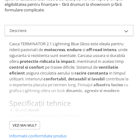
eligibilitatea pentru finanțare – fără drumuri la showroom și fără
formulare complicate.
Descriere
Casca TERMINATOR 2.1 Lightning Blue Gloss este ideala pentru
riderii pasionati de
motocross
,
enduro
si
off-road intens
, unde
siguranta si rezistenta sunt esentiale. Carcasa usoara si durabila
ofera
protectie ridicata la impact
, mentinand in acelasi timp
control si confort
pe trasee dificile. Sistemul de
ventilatie
eficient
asigura circulatia aerului si
racire constanta
in timpul
utilizarii. Interiorul
confortabil, detasabil si lavabil
contribuie la
o experienta placuta pe termen lung. Finisajul
albastru lucios
cu
grafica Lightning ofera un look
dinamic, agresiv si modern
.
Specificații tehnice
Brand:
Airoh
Model:
Terminator 2.1 Lightning
Tip:
Casca off-road / motocross / enduro / ATV
VEZI MAI MULT
Culoare:
Blue Gloss
Marime:
XL
Informatii conformitate produs