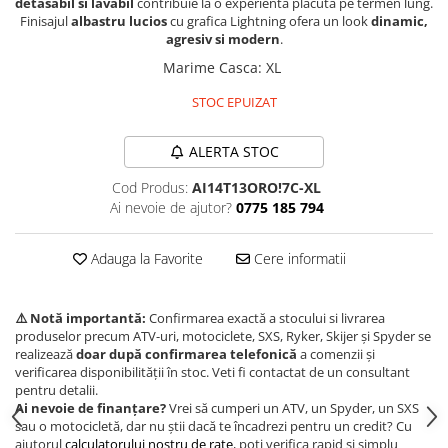
detasabil si lavabil
contribuie la o experienta placuta pe termen lung.
Finisajul
albastru lucios
cu grafica Lightning ofera un look
dinamic,
Borseta
agresiv si modern
.
Geanta
Marime Casca
:
XL
Rucsac
ECHIPAMENTE SKIJET
STOC EPUIZAT
ALERTA STOC
Cod Produs:
AI14T13ORO!7C-XL
Ai nevoie de ajutor?
0775 185 794
Adauga la Favorite
Cere informatii
⚠️ Notă importantă:
Confirmarea exactă a stocului si livrarea
produselor precum ATV-uri, motociclete, SXS, Ryker, Skijer și Spyder se
realizează
doar după confirmarea telefonică
a comenzii și
verificarea disponibilității în stoc. Veti fi contactat de un consultant
pentru detalii.
Ai nevoie de finanțare?
Vrei să cumperi un ATV, un Spyder, un SXS
sau o motocicletă, dar nu știi dacă te încadrezi pentru un credit? Cu
ajutorul
calculatorului nostru de rate
, poți verifica rapid și simplu