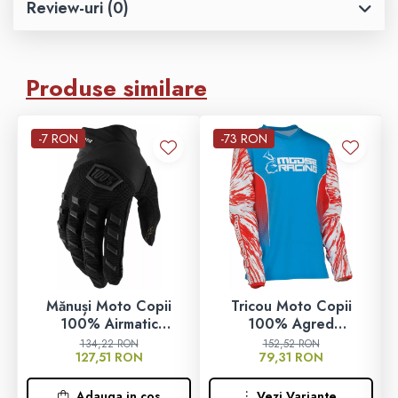
Review-uri
(0)
Produse similare
-7 RON
-73 RON
Mănuși Moto Copii
Tricou Moto Copii
100% Airmatic
100% Agred
Charcoal/Negru
Roșu/Alb/Albastru
134,22 RON
152,52 RON
127,51 RON
79,31 RON
Adauga in cos
Vezi Variante