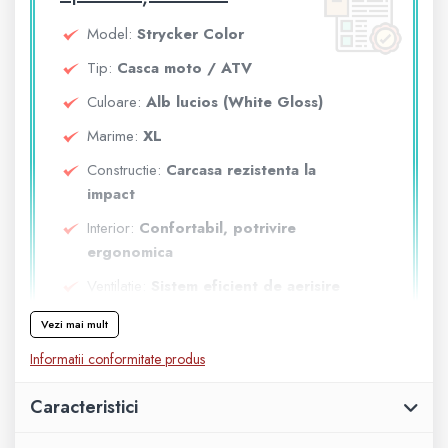
Geanta
Model:
Strycker Color
Tip:
Casca moto / ATV
Rucsac
Culoare:
Alb lucios (White Gloss)
Marime:
XL
ECHIPAMENTE SKIJET
Constructie:
Carcasa rezistenta la
impact
Interior:
Confortabil, potrivire
ergonomica
Ventilatie:
Sistem eficient de aerisire
Utilizare:
ATV / motocicleta / off-road
Vezi mai mult
/ recreativ
Informatii conformitate produs
Caracteristici