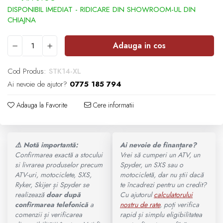
Ochelari
SUPORT SKIJET
MODEL ATV CAN-AM
ACCESORII ATV
Manusi
Adauga in cos
Can-Am Outlander
ANVELOPE ATV
Tricouri
Cod Produs:
STK14-XL
Can-Am Renegade
Ai nevoie de ajutor?
0775 185 794
BULLBAR SSV
Pantaloni
CAN-AM MY 2026
Adauga la Favorite
Cere informatii
ACCESORII SSV
Borseta
Capacitate
CUTII SSV
Geanta
⚠️ Notă importantă:
Ai nevoie de finanțare?
Confirmarea exactă a stocului
Vrei să cumperi un ATV, un
200 - 400 cmc. (8)
si livrarea produselor precum
Spyder, un SXS sau o
Rucsac
ATV-uri, motociclete, SXS,
motocicletă, dar nu știi dacă
Ryker, Skijer și Spyder se
te încadrezi pentru un credit?
400 - 600 cmc. (65)
realizează
doar după
Cu ajutorul
calculatorului
Protectii
confirmarea telefonică
a
nostru de rate
, poți verifica
600 - 800 cmc. (29)
comenzii și verificarea
rapid și simplu eligibilitatea
Sosete