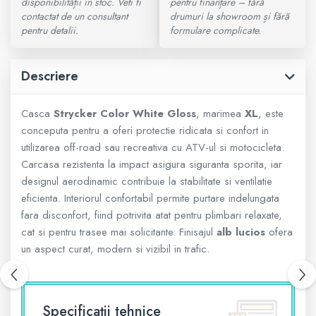
disponibilității în stoc. Veti fi
pentru finanțare – fără
contactat de un consultant
drumuri la showroom și fără
800 - 1000 cmc. (81)
pentru detalii.
formulare complicate.
Armura
ECHIPAMENTE COPII
Descriere
Casca
Strycker Color White Gloss
, marimea
XL
, este
Casti
conceputa pentru a oferi protectie ridicata si confort in
utilizarea off-road sau recreativa cu ATV-ul si motocicleta.
Manusi
Carcasa rezistenta la impact asigura siguranta sporita, iar
designul aerodinamic contribuie la stabilitate si ventilatie
Tricouri
eficienta. Interiorul confortabil permite purtare indelungata
fara disconfort, fiind potrivita atat pentru plimbari relaxate,
Pantaloni
cat si pentru trasee mai solicitante. Finisajul
alb lucios
ofera
un aspect curat, modern si vizibil in trafic.
Set Complet
Borseta
Specificații tehnice