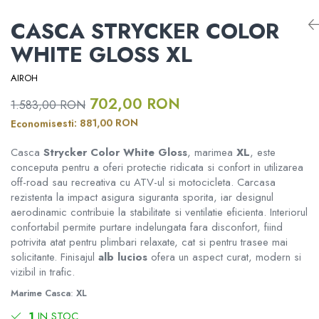
RAMPE ATV UTV MOTO
Informare Certificat Fiscal
ATV CFMOTO X10 1000 TOURING
CASCA STRYCKER COLOR
ATV CFMOTO X10
Borseta
DISTANTIERE ROTI ATV
Formular returnare produs /
WHITE GLOSS XL
ATV CFMOTO X10 1000 MUD
Cerere retragere din contract
CFMOTO MY 2026
Geanta
APARATORI MAINI ATV
AIROH
702,00 RON
1.583,00 RON
Rucsac
PORTBAGAJE SI SUPORTURI
MODEL ATV GOES
BAGAJE
RON
881,00
Economisesti:
Protectii
Casca
Strycker Color White Gloss
, marimea
XL
, este
GOES 400S
ACCESORII ELECTRONICE ATV /
conceputa pentru a oferi protectie ridicata si confort in utilizarea
SSV
Sosete
off-road sau recreativa cu ATV-ul si motocicleta. Carcasa
GOES 400L
rezistenta la impact asigura siguranta sporita, iar designul
ACCESORII MONTAJ ELECTRONICE
aerodinamic contribuie la stabilitate si ventilatie eficienta. Interiorul
Armura
confortabil permite purtare indelungata fara disconfort, fiind
GOES 500L
TOBE SPORT ATV / UTV
potrivita atat pentru plimbari relaxate, cat si pentru trasee mai
ECHIPAMENTE MOTO
solicitante. Finisajul
alb lucios
ofera un aspect curat, modern si
GOES 1000
vizibil in trafic.
ACCESORII MOTO
Marime Casca
:
XL
GOES MY 2026
Casti
ACCESORII IARNA ATV / SSV
1
IN STOC