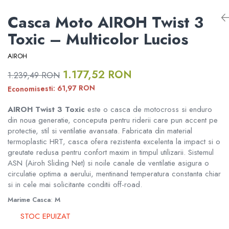
RAMPE ATV UTV MOTO
Informare Certificat Fiscal
ATV CFMOTO X10 1000 TOURING
Casca Moto AIROH Twist 3
ATV CFMOTO X10
Borseta
DISTANTIERE ROTI ATV
Formular returnare produs /
Toxic – Multicolor Lucios
ATV CFMOTO X10 1000 MUD
Cerere retragere din contract
CFMOTO MY 2026
Geanta
APARATORI MAINI ATV
AIROH
1.177,52 RON
1.239,49 RON
Rucsac
PORTBAGAJE SI SUPORTURI
MODEL ATV GOES
BAGAJE
RON
61,97
Economisesti:
Protectii
AIROH Twist 3 Toxic
este o casca de motocross si enduro
GOES 400S
ACCESORII ELECTRONICE ATV /
din noua generatie, conceputa pentru riderii care pun accent pe
SSV
Sosete
protectie, stil si ventilatie avansata. Fabricata din material
GOES 400L
termoplastic HRT, casca ofera rezistenta excelenta la impact si o
ACCESORII MONTAJ ELECTRONICE
greutate redusa pentru confort maxim in timpul utilizarii. Sistemul
Armura
ASN (Airoh Sliding Net) si noile canale de ventilatie asigura o
GOES 500L
TOBE SPORT ATV / UTV
circulatie optima a aerului, mentinand temperatura constanta chiar
ECHIPAMENTE MOTO
si in cele mai solicitante conditii off-road.
GOES 1000
ACCESORII MOTO
Marime Casca
:
M
STOC EPUIZAT
GOES MY 2026
Casti
ACCESORII IARNA ATV / SSV