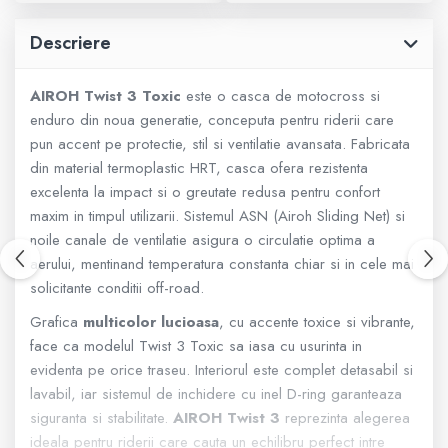
800 - 1000 cmc. (81)
Descriere
Armura
AIROH Twist 3 Toxic
este o casca de motocross si
ECHIPAMENTE COPII
enduro din noua generatie, conceputa pentru riderii care
pun accent pe protectie, stil si ventilatie avansata. Fabricata
din material termoplastic HRT, casca ofera rezistenta
Casti
excelenta la impact si o greutate redusa pentru confort
maxim in timpul utilizarii. Sistemul ASN (Airoh Sliding Net) si
Manusi
noile canale de ventilatie asigura o circulatie optima a
aerului, mentinand temperatura constanta chiar si in cele mai
Tricouri
solicitante conditii off-road.
Grafica
multicolor lucioasa
, cu accente toxice si vibrante,
Pantaloni
face ca modelul Twist 3 Toxic sa iasa cu usurinta in
evidenta pe orice traseu. Interiorul este complet detasabil si
Set Complet
lavabil, iar sistemul de inchidere cu inel D-ring garanteaza
siguranta si stabilitate.
AIROH Twist 3
reprezinta alegerea
Borseta
ideala pentru riderii care cauta un echilibru perfect intre