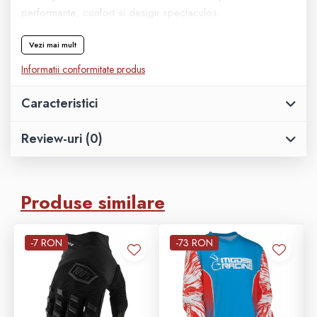
performanta, confort si design spectaculos.
Geanta
Vezi mai mult
Rucsac
Informatii conformitate produs
ECHIPAMENTE SKIJET
Caracteristici
Review-uri
(0)
Produse similare
-7 RON
-73 RON