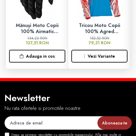
Mănuși Moto Copii
Tricou Moto Copii
100% Airmatic
100% Agred
Charcoal/Negru
Roșu/Alb/Albastru
134,22 RON
152,52 RON
127,51 RON
79,31 RON
Adauga in cos
Vezi Variante
Newsletter
Nu rata ofertele si promotiile noastre
Vreau sa primesc newsletter cu promotiile magazinului. Afla mai multe in