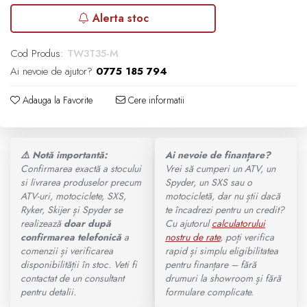
Alerta stoc
Ochelari
SUPORT SKIJET
MODEL ATV CAN-AM
Cod Produs:
TW3T35-M
ACCESORII ATV
Manusi
Can-Am Outlander
Ai nevoie de ajutor?
0775 185 794
ANVELOPE ATV
Tricouri
Adauga la Favorite
Cere informatii
Can-Am Renegade
BULLBAR SSV
Pantaloni
CAN-AM MY 2026
ACCESORII SSV
⚠️ Notă importantă:
Ai nevoie de finanțare?
Borseta
Confirmarea exactă a stocului
Vrei să cumperi un ATV, un
Capacitate
si livrarea produselor precum
Spyder, un SXS sau o
CUTII SSV
ATV-uri, motociclete, SXS,
motocicletă, dar nu știi dacă
Geanta
Ryker, Skijer și Spyder se
te încadrezi pentru un credit?
200 - 400 cmc. (8)
realizează
doar după
Cu ajutorul
calculatorului
Rucsac
confirmarea telefonică
a
nostru de rate
, poți verifica
comenzii și verificarea
rapid și simplu eligibilitatea
400 - 600 cmc. (65)
disponibilității în stoc. Veti fi
pentru finanțare – fără
Protectii
contactat de un consultant
drumuri la showroom și fără
600 - 800 cmc. (29)
pentru detalii.
formulare complicate.
Sosete