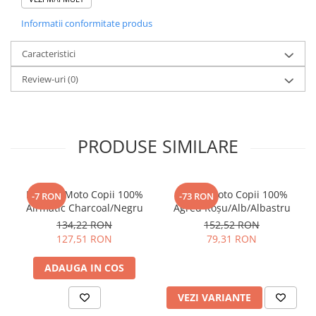
Tip: Casca integrala
Certificare: ECE 22.06
Informatii conformitate produs
Grafica: Aerot
Culoare: Albastru / Galben
Caracteristici
Marime: XL
Material: Termoplastic rezistent
Review-uri
(0)
Greutate: 1675 g
Tip: Unisex
Sistem inchidere: Microreglare
Viziera soare: Da
Cod de bare: 8909227043536, IC-H009HJ, 8902613810002
PRODUSE SIMILARE
Cod produs: H009HJ
Index: SMK0115/24/GL545/XL
Mănuși Moto Copii 100%
Tricou Moto Copii 100%
-7 RON
-73 RON
Airmatic Charcoal/Negru
Agred Roșu/Alb/Albastru
134,22 RON
152,52 RON
127,51 RON
79,31 RON
ADAUGA IN COS
VEZI VARIANTE