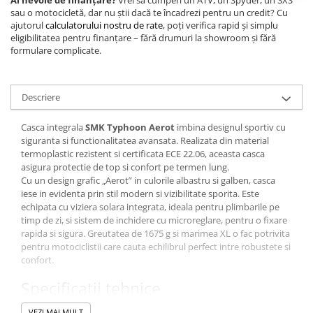
Ai nevoie de finanțare?
Vrei să cumperi un ATV, un Spyder, un SXS
sau o motocicletă, dar nu știi dacă te încadrezi pentru un credit? Cu
ajutorul
calculatorului nostru de rate
, poți verifica rapid și simplu
eligibilitatea pentru finanțare – fără drumuri la showroom și fără
formulare complicate.
Descriere
Casca integrala
SMK Typhoon Aerot
imbina designul sportiv cu
siguranta si functionalitatea avansata. Realizata din material
termoplastic rezistent si certificata ECE 22.06, aceasta casca
asigura protectie de top si confort pe termen lung.
Cu un design grafic „Aerot” in culorile albastru si galben, casca
iese in evidenta prin stil modern si vizibilitate sporita. Este
echipata cu viziera solara integrata, ideala pentru plimbarile pe
timp de zi, si sistem de inchidere cu microreglare, pentru o fixare
rapida si sigura. Greutatea de 1675 g si marimea XL o fac potrivita
pentru motociclistii care cauta echilibrul perfect intre robustete si
confort.
Specificații tehnice
Model: SMK Typhoon Aerot
VEZI MAI MULT