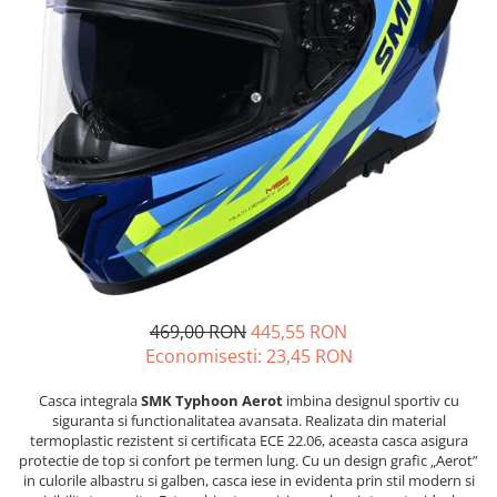
GOES MY 2026
Casti
ACCESORII MOTO
MODEL ATV CAN-AM
Ochelari
ACCESORII IARNA ATV / SSV
Manusi
SUPORT SKIJET
Can-Am Outlander
Tricouri
ACCESORII ATV
Can-Am Renegade
Pantaloni
ANVELOPE ATV
CAN-AM MY 2026
Borseta
BULLBAR SSV
Capacitate
Geanta
ACCESORII SSV
200 - 400 cmc. (8)
Rucsac
CUTII SSV
400 - 600 cmc. (65)
Protectii
600 - 800 cmc. (29)
Sosete
800 - 1000 cmc. (81)
Armura
469,00 RON
445,55 RON
ECHIPAMENTE COPII
Economisesti:
23,45
RON
Casti
Casca integrala
SMK Typhoon Aerot
imbina designul sportiv cu
Manusi
siguranta si functionalitatea avansata. Realizata din material
Tricouri
termoplastic rezistent si certificata ECE 22.06, aceasta casca asigura
protectie de top si confort pe termen lung. Cu un design grafic „Aerot”
Pantaloni
in culorile albastru si galben, casca iese in evidenta prin stil modern si
Set Complet