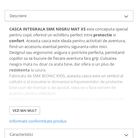
Descriere
CASCA INTEGRALA SMK NEGRU MAT XS
este conceputa special
pentru copii, oferind un echilibru perfect intre
protectie
si
confort
. Aceasta casca este ideala pentru activitati de aventura,
fiind un accesoriu esential pentru siguranta celor mici.
Designul sau ergonomic asigura o potrivire perfecta, permitand
copiilor sa se bucure de fiecare aventura fara griji. Culoarea
neagra mata nu doar ca arata bine, dar ofera si un plus de
rezistenta
la uzura.
Fabricata de SMK BIONIC KIDS, aceasta casca este un simbol al
calitatii si al inovatiei in domeniul echipamentelor de protectie.
Este usor de montat si de ajustat, ceea ce o face extrem de
practica pentru utilizatori.
Indiferent de terenul ales, CASCA INTEGRALA SMK NEGRU MAT
XS va ofera siguranta de care aveti nevoie. Alege aceasta casca si
asigura-te ca micutul tau este protejat in timpul fiecarei aventuri.
VEZI MAI MULT
Informatii conformitate produs
Specificatii tehnice
Compatibilitate:
XS
Caracteristici
Brand:
SMK BIONIC KIDS