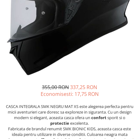
GOES MY 2026
Casti
ACCESORII MOTO
MODEL ATV CAN-AM
Ochelari
ACCESORII IARNA ATV / SSV
Manusi
SUPORT SKIJET
Can-Am Outlander
Tricouri
ACCESORII ATV
Can-Am Renegade
Pantaloni
ANVELOPE ATV
CAN-AM MY 2026
Borseta
BULLBAR SSV
Capacitate
Geanta
ACCESORII SSV
200 - 400 cmc. (8)
Rucsac
CUTII SSV
400 - 600 cmc. (65)
Protectii
600 - 800 cmc. (29)
Sosete
800 - 1000 cmc. (81)
355,00 RON
337,25 RON
Armura
Economisesti:
17,75
RON
ECHIPAMENTE COPII
Casti
CASCA INTEGRALA SMK NEGRU MAT XS este alegerea perfecta pentru
micii aventurieri care doresc sa exploreze in siguranta. Cu un design
Manusi
modern si elegant, aceasta casca ofera un
confort
sporit si o
Tricouri
protectie
excelenta.
Fabricata de brandul renumit SMK BIONIC KIDS, aceasta casca este
Pantaloni
ideala pentru utilizare in diverse conditii. Culoarea neagra mata
Set Complet