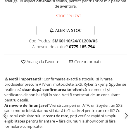
adauga un aspect
off-road
si stylish, perfect pentru orice mic pasionat
de aventura.
Borseta
Geanta
STOC EPUIZAT
Rucsac
ECHIPAMENTE SKIJET
ALERTA STOC
Cod Produs:
SMK0110/24/GL200/XS
Ai nevoie de ajutor?
0775 185 794
Adauga la Favorite
Cere informatii
⚠️ Notă importantă:
Confirmarea exactă a stocului si livrarea
produselor precum ATV-uri, motociclete, SXS, Ryker, Skijer și Spyder se
realizează
doar după confirmarea telefonică
a comenzii și
verificarea disponibilității în stoc. Veti fi contactat de un consultant
pentru detalii.
Ai nevoie de finanțare?
Vrei să cumperi un ATV, un Spyder, un SXS
sau o motocicletă, dar nu știi dacă te încadrezi pentru un credit? Cu
ajutorul
calculatorului nostru de rate
, poți verifica rapid și simplu
eligibilitatea pentru finanțare – fără drumuri la showroom și fără
formulare complicate.