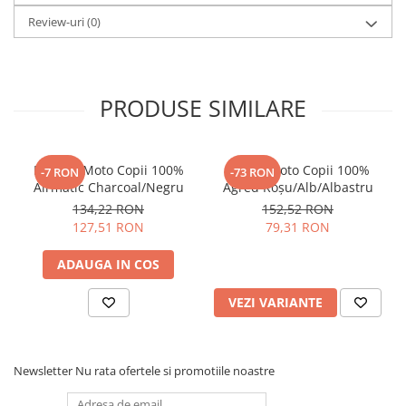
Tip:
Casca integrala
Review-uri
(0)
Culoare:
Negru mat
Pozitie:
Fata
Material:
Policarbonat
Protectie:
Maxima
Montaj:
Rapid
PRODUSE SIMILARE
Constructie:
Ergonomica
Utilizare:
Off-road
Mănuși Moto Copii 100%
Tricou Moto Copii 100%
-7 RON
-73 RON
Airmatic Charcoal/Negru
Agred Roșu/Alb/Albastru
134,22 RON
152,52 RON
127,51 RON
79,31 RON
ADAUGA IN COS
VEZI VARIANTE
Newsletter
Nu rata ofertele si promotiile noastre