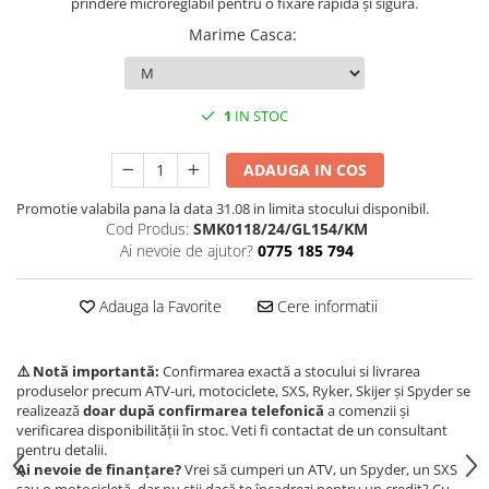
prindere microreglabil pentru o fixare rapidă și sigură.
Borseta
Marime Casca
:
Geanta
Rucsac
ECHIPAMENTE SKIJET
1
IN STOC
ADAUGA IN COS
Promotie valabila pana la data 31.08 in limita stocului disponibil.
Cod Produs:
SMK0118/24/GL154/KM
Ai nevoie de ajutor?
0775 185 794
Adauga la Favorite
Cere informatii
⚠️ Notă importantă:
Confirmarea exactă a stocului si livrarea
produselor precum ATV-uri, motociclete, SXS, Ryker, Skijer și Spyder se
realizează
doar după confirmarea telefonică
a comenzii și
verificarea disponibilității în stoc. Veti fi contactat de un consultant
pentru detalii.
Ai nevoie de finanțare?
Vrei să cumperi un ATV, un Spyder, un SXS