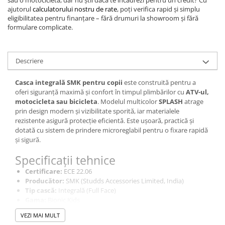
sau o motocicletă, dar nu știi dacă te încadrezi pentru un credit? Cu
ajutorul
calculatorului nostru de rate
, poți verifica rapid și simplu
eligibilitatea pentru finanțare – fără drumuri la showroom și fără
formulare complicate.
Descriere
Casca integrală SMK pentru copii
este construită pentru a
oferi siguranță maximă și confort în timpul plimbărilor cu
ATV-ul,
motocicleta sau bicicleta
. Modelul multicolor
SPLASH
atrage
prin design modern și vizibilitate sporită, iar materialele
rezistente asigură protecție eficientă. Este ușoară, practică și
dotată cu sistem de prindere microreglabil pentru o fixare rapidă
și sigură.
Specificații tehnice
Certificare:
ECE 22.06
Producător:
SMK (Studds Accessories Limited, India)
Tip cască:
Integrală (Full Face)
Gama:
Bionic Kids
Design / Grafică:
SPLASH
VEZI MAI MULT
Culoare:
Multicolor (negru, alb, albastru)