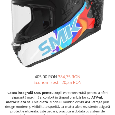
GOES MY 2026
Casti
ACCESORII MOTO
MODEL ATV CAN-AM
Ochelari
ACCESORII IARNA ATV / SSV
Manusi
SUPORT SKIJET
Can-Am Outlander
Tricouri
ACCESORII ATV
Can-Am Renegade
Pantaloni
ANVELOPE ATV
CAN-AM MY 2026
Borseta
BULLBAR SSV
Capacitate
Geanta
ACCESORII SSV
200 - 400 cmc. (8)
Rucsac
CUTII SSV
400 - 600 cmc. (65)
Protectii
600 - 800 cmc. (29)
Sosete
800 - 1000 cmc. (81)
Armura
405,00 RON
384,75 RON
ECHIPAMENTE COPII
Economisesti:
20,25
RON
Casti
Casca integrală SMK pentru copii
este construită pentru a oferi
Manusi
siguranță maximă și confort în timpul plimbărilor cu
ATV-ul,
Tricouri
motocicleta sau bicicleta
. Modelul multicolor
SPLASH
atrage prin
design modern și vizibilitate sporită, iar materialele rezistente asigură
Pantaloni
protecție eficientă. Este ușoară, practică și dotată cu sistem de
Set Complet