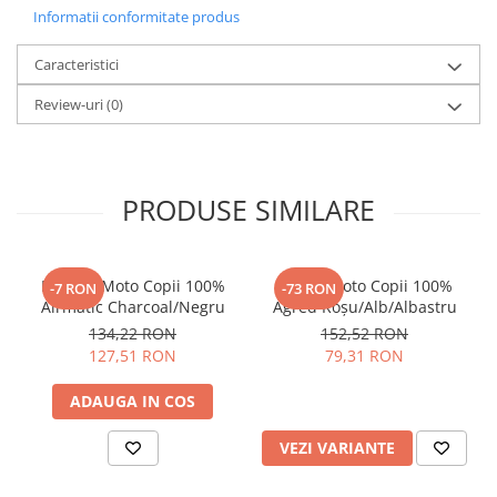
Mărime:
KM / KL (copii M/L)
Informatii conformitate produs
Material:
Termoplastic rezistent
Greutate:
1300 g
Caracteristici
Tip utilizator:
Unisex
Sistem de închidere:
Microreglabil (microregulation)
Review-uri
(0)
Parasolar:
Nu
Cod produs:
SMK0118/24/GL154/KM
Cod bare:
8902613813744, IC-H009IT
PRODUSE SIMILARE
Mănuși Moto Copii 100%
Tricou Moto Copii 100%
-7 RON
-73 RON
Airmatic Charcoal/Negru
Agred Roșu/Alb/Albastru
134,22 RON
152,52 RON
127,51 RON
79,31 RON
ADAUGA IN COS
VEZI VARIANTE