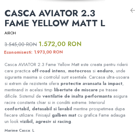
RAMPE ATV UTV MOTO
Informare Certificat Fiscal
ATV CFMOTO X6
ATV CFMOTO X10 1000 TOURING
CASCA AVIATOR 2.3
DISTANTIERE ROTI ATV
Formular returnare produs /
FAME YELLOW MATT L
ATV CFMOTO X10 1000 MUD
Cerere retragere din contract
ATV CFMOTO X8
APARATORI MAINI ATV
AIROH
ATV CFMOTO X10
1.572,00 RON
3.545,00 RON
PORTBAGAJE SI SUPORTURI
BAGAJE
RON
1.973,00
Economisesti:
CFMOTO MY 2026
Casca AVIATOR 2.3 Fame Yellow Matt este creata pentru riderii
ACCESORII ELECTRONICE ATV /
MODEL ATV GOES
care practica
off-road intens
,
motocross
si
enduro
, unde
SSV
siguranta maxima si controlul sunt esentiale. Carcasa ultra-usoara
si extrem de rezistenta ofera
protectie avansata la impact
,
ACCESORII MONTAJ ELECTRONICE
mentinand in acelasi timp
libertate de miscare
pe trasee
GOES 400S
dificile. Sistemul de
ventilatie de inalta performanta
asigura
TOBE SPORT ATV / UTV
racire constanta chiar si in conditii extreme. Interiorul
GOES 400L
confortabil, detasabil si lavabil
mentine prospetimea dupa
fiecare utilizare. Finisajul
galben mat
cu grafica Fame adauga
ACCESORII MOTO
un look
vizibil, agresiv si racing
.
GOES 500L
ACCESORII IARNA ATV / SSV
Marime Casca
:
L