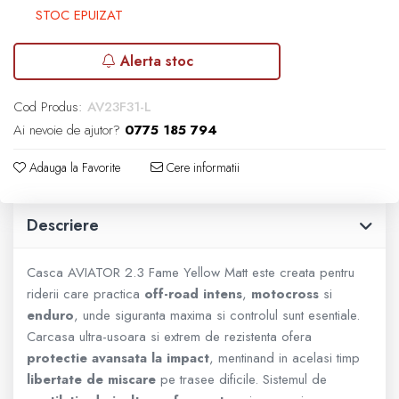
GOES 1000
STOC EPUIZAT
SUPORT SKIJET
GOES MY 2026
Alerta stoc
ACCESORII ATV
MODEL ATV CAN-AM
Cod Produs:
AV23F31-L
ANVELOPE ATV
Ai nevoie de ajutor?
0775 185 794
BULLBAR SSV
Can-Am Outlander
Adauga la Favorite
Cere informatii
ACCESORII SSV
Can-Am Renegade
Descriere
CUTII SSV
CAN-AM MY 2026
Casca AVIATOR 2.3 Fame Yellow Matt este creata pentru
riderii care practica
off-road intens
,
motocross
si
Capacitate
enduro
, unde siguranta maxima si controlul sunt esentiale.
Carcasa ultra-usoara si extrem de rezistenta ofera
protectie avansata la impact
, mentinand in acelasi timp
200 - 400 cmc. (8)
libertate de miscare
pe trasee dificile. Sistemul de