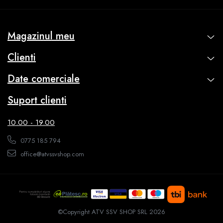
Rucsac
Magazinul meu
Protectii
Clienti
Sosete
Date comerciale
Armura
Suport clienti
ECHIPAMENTE MOTO
10.00 - 19.00
0775 185 794
Casti
office@atvssvshop.com
Ochelari
Manusi
©Copyright ATV SSV SHOP SRL 2026