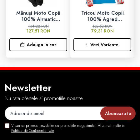
Mănuși Moto Copii
Tricou Moto Copii
Casti
100% Airmatic
100% Agred
Charcoal/Negru
Roșu/Alb/Albastru
134,22 RON
152,52 RON
127,51 RON
79,31 RON
Ochelari
Adauga in cos
Vezi Variante
Manusi
Tricouri
Pantaloni
Newsletter
Nu rata ofertele si promotiile noastre
Set Complet
Borseta
Vreau sa primesc newsletter cu promotiile magazinului. Afla mai multe in
Politica de Confidentialitate
Geanta