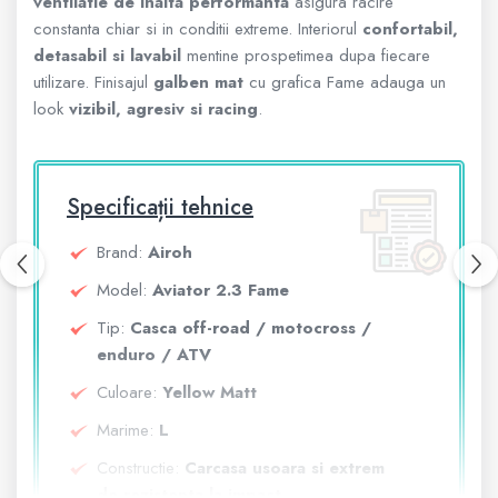
ventilatie de inalta performanta
asigura racire
400 - 600 cmc. (65)
constanta chiar si in conditii extreme. Interiorul
confortabil,
detasabil si lavabil
mentine prospetimea dupa fiecare
600 - 800 cmc. (29)
utilizare. Finisajul
galben mat
cu grafica Fame adauga un
look
vizibil, agresiv si racing
.
800 - 1000 cmc. (81)
Specificații tehnice
SXS
Brand:
Airoh
MOTOCICLETE
Model:
Aviator 2.3 Fame
Tip:
Casca off-road / motocross /
enduro / ATV
SCUTERE
Culoare:
Yellow Matt
Marime:
L
KIDS
Constructie:
Carcasa usoara si extrem
de rezistenta la impact