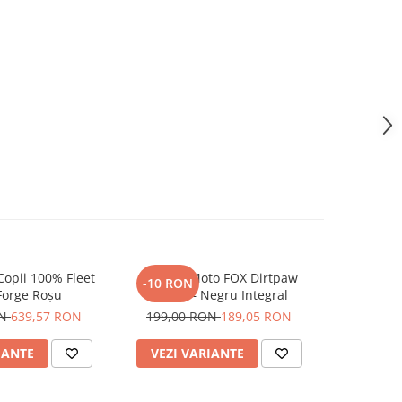
opii 100% Fleet
Mănuși Moto FOX Dirtpaw
Tricou Mo
-10 RON
-9 RON
Forge Roșu
Negre – Negru Integral
FOX 180 Nit
ON
639,57 RON
199,00 RON
189,05 RON
171,84
IANTE
VEZI VARIANTE
VEZI 