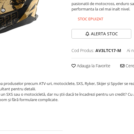
pasionatii de motocross, enduro sau
performanta la cel mai inalt nivel.
STOC EPUIZAT
ALERTA STOC
Cod Produs:
AV3LTC17-M
Ai 
Adauga la Favorite
Cere 
ea produselor precum ATV-uri, motociclete, SXS, Ryker, Skijer și Spyder se re
ultant pentru detalii.
un SXS sau o motocicletă, dar nu știi dacă te încadrezi pentru un credit? Cu
room și fără formulare complicate.