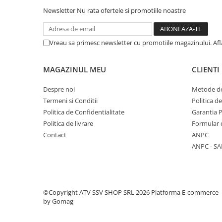
Pantaloni
Newsletter
Nu rata ofertele si promotiile noastre
Set Complet
Borseta
Vreau sa primesc newsletter cu promotiile magazinului. Af
Geanta
Rucsac
MAGAZINUL MEU
CLIENTI
Protectii
Sosete
Despre noi
Metode de
Armura
Termeni si Conditii
Politica d
ECHIPAMENTE MOTO
Politica de Confidentialitate
Garantia 
Politica de livrare
Formular 
Casti
Contact
ANPC
Ochelari
ANPC - SA
Manusi
Tricouri
Pantaloni
Borseta
©Copyright ATV SSV SHOP SRL 2026
Platforma E-commerce
by Gomag
Geanta
Rucsac