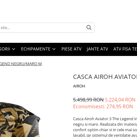
SORII
ECHIPAMENTE
PIESE ATV
JANTE ATV
ATV FISA 
LEGEND NEGRU/MARO M
CASCA AIROH AVIATO
AIROH
5.498,99 RON
5.224,04 RON
Economisesti:
274,95
RON
Casca Airoh Aviator 3 The Legend i
negru si maro. Realizata din materia
confort optim chiar si in cele mai so
lavabil, iar sistemul de ventilatie a