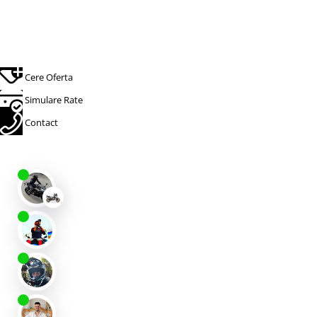
Protectii
Sosete
Armura
ECHIPAMENTE COPII
Cere Oferta
Casti
Simulare Rate
Manusi
Contact
Tricouri
Pantaloni
Set Complet
Borseta
Geanta
Rucsac
ECHIPAMENTE SKIJET
ACCESORII
CONSUMABILE