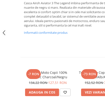
SCUTERE
Casca Airoh Aviator 3 The Legend imbina performanta de t
nuante de negru si maro. Realizata din materiale ultrausoar
excelenta si confort optim chiar si in cele mai solicitante co
KIDS
complet detasabil si lavabil, iar sistemul de ventilatie avan
ATV COPII
aerului. Ideala pentru pasionatii de motocross, enduro sa
siguranta, stil si performanta la cel mai inalt nivel.
MOTO COPII
Informatii conformitate produs
RYKER
SPYDER
SKIJET
ECHIPAMENTE
Mănuși Moto Copii 100%
Tricou Moto Cop
-7 RON
-73 RON
Airmatic Charcoal/Negru
Roșu/Alb/
CROSS ENDURO
134,22 RON
127,51 RON
152,52 RON
Casti
Ochelari
ADAUGA IN COS
VEZI VARIA
Manusi
Tricouri