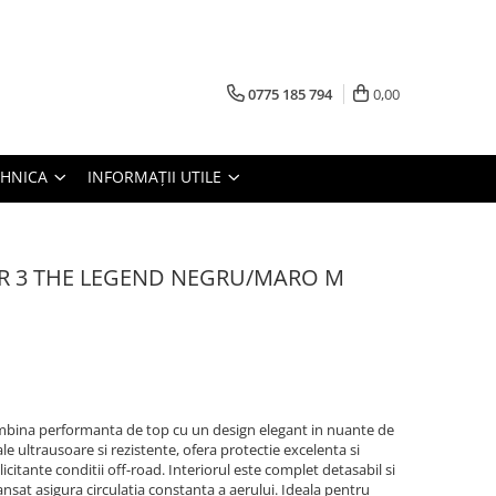
0775 185 794
0,00
TEHNICA
INFORMAȚII UTILE
R 3 THE LEGEND NEGRU/MARO M
mbina performanta de top cu un design elegant in nuante de
le ultrausoare si rezistente, ofera protectie excelenta si
licitante conditii off-road. Interiorul este complet detasabil si
vansat asigura circulatia constanta a aerului. Ideala pentru