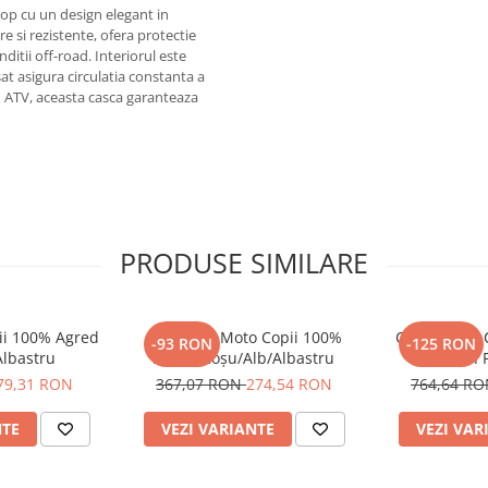
op cu un design elegant in
e si rezistente, ofera protectie
nditii off-road. Interiorul este
sat asigura circulatia constanta a
u ATV, aceasta casca garanteaza
PRODUSE SIMILARE
ii 100% Agred
Pantaloni Moto Copii 100%
Cască Moto C
-93 RON
-125 RON
Albastru
Agred Roșu/Alb/Albastru
Youth 
79,31 RON
367,07 RON
274,54 RON
764,64 R
NTE
VEZI VARIANTE
VEZI VAR