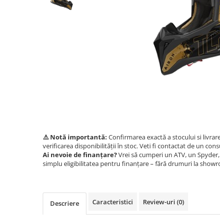
GOES 400L
ACCESORII MOTO
GOES 500L
ACCESORII IARNA ATV / SSV
GOES 1000
SUPORT SKIJET
GOES MY 2026
ACCESORII ATV
MODEL ATV CAN-AM
ANVELOPE ATV
Can-Am Outlander
BULLBAR SSV
Can-Am Renegade
ACCESORII SSV
CAN-AM MY 2026
CUTII SSV
Capacitate
200 - 400 cmc. (8)
400 - 600 cmc. (65)
⚠️ Notă importantă:
Confirmarea exactă a stocului si livrar
600 - 800 cmc. (29)
verificarea disponibilității în stoc. Veti fi contactat de un cons
Ai nevoie de finanțare?
Vrei să cumperi un ATV, un Spyder, 
800 - 1000 cmc. (81)
simplu eligibilitatea pentru finanțare – fără drumuri la show
SXS
Caracteristici
Review-uri
(0)
Descriere
MOTOCICLETE