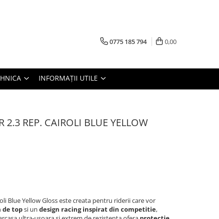
0775 185 794
0,00
TEHNICA
INFORMAȚII UTILE
 2.3 REP. CAIROLI BLUE YELLOW
i Blue Yellow Gloss este creata pentru riderii care vor
 de top
si un
design racing inspirat din competitie
,
Carcasa ultra-usoara si extrem de rezistenta ofera
protectie