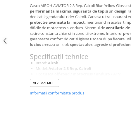
SCUTERE
Casca AIROH AVIATOR 2.3 Rep. Cairoli Blue Yellow Gloss este
performanta maxima
,
siguranta de top
si un
design r
dedicat legendarului rider Cairoli. Carcasa ultra-usoara si 
KIDS
protectie avansata la impact
, mentinand in acelasi tim
ATV COPII
dificile de motocross si enduro. Sistemul de
ventilatie d
racire constanta chiar si in conditii extreme. Interiorul
prem
MOTO COPII
garanteaza confort ridicat si igiena usoara dupa fiecare util
lucios
creeaza un look
spectaculos, agresiv si profesion
RYKER
Specificații tehnice
SPYDER
Brand:
Airoh
Model:
Aviator 2.3 Rep. Cairoli
Tip:
Casca off-road / motocross / enduro / ATV
SKIJET
Culoare:
Blue/Yellow Gloss
VEZI MAI MULT
Marime:
XL
ECHIPAMENTE
Constructie:
Carcasa ultra-usoara si extrem de rezi
Informatii conformitate produs
Interior:
Detasabil si lavabil, material respirabil 
CROSS ENDURO
Ventilatie:
Sistem avansat cu flux mare de aer
Casti
Inchidere:
Sistem sigur pentru utilizare sportiva in
Utilizare:
Off-road extrem, competitie, antrename
Ochelari
Manusi
Tricouri