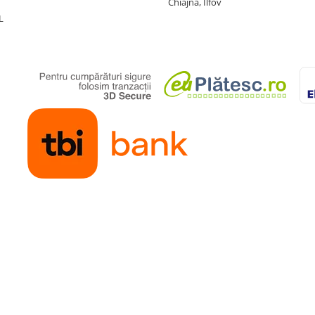
Chiajna, Ilfov
L