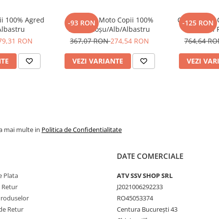
ii 100% Agred
Pantaloni Moto Copii 100%
Cască Moto C
-93 RON
-125 RON
Albastru
Agred Roșu/Alb/Albastru
Youth 
79,31 RON
367,07 RON
274,54 RON
764,64 R
NTE
VEZI VARIANTE
VEZI VAR
la mai multe in
Politica de Confidentialitate
DATE COMERCIALE
 Plata
ATV SSV SHOP SRL
e Retur
J2021006292233
Produselor
RO45053374
de Retur
Centura București 43