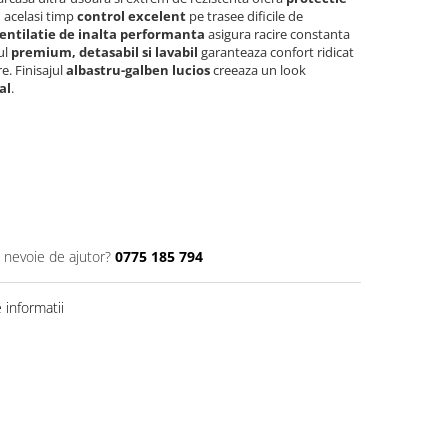
 acelasi timp
control excelent
pe trasee dificile de
entilatie de inalta performanta
asigura racire constanta
ul
premium, detasabil si lavabil
garanteaza confort ridicat
e. Finisajul
albastru-galben lucios
creeaza un look
al
.
i nevoie de ajutor?
0775 185 794
informatii