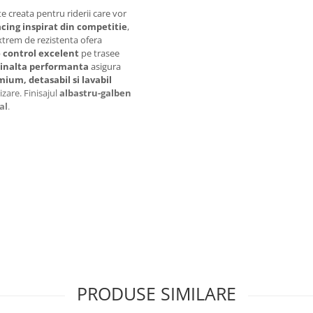
 creata pentru riderii care vor
acing inspirat din competitie
,
extrem de rezistenta ofera
p
control excelent
pe trasee
e inalta performanta
asigura
ium, detasabil si lavabil
izare. Finisajul
albastru-galben
al
.
stenta la impact
premium
tensa
nte, agrement
PRODUSE SIMILARE