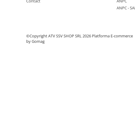
Contact
ANPC
Protectii
ANPC - SA
Sosete
Armura
ECHIPAMENTE COPII
©Copyright ATV SSV SHOP SRL 2026
Platforma E-commerce
Casti
by Gomag
Manusi
Tricouri
Pantaloni
Set Complet
Borseta
Geanta
Rucsac
ECHIPAMENTE SKIJET
ACCESORII
CONSUMABILE