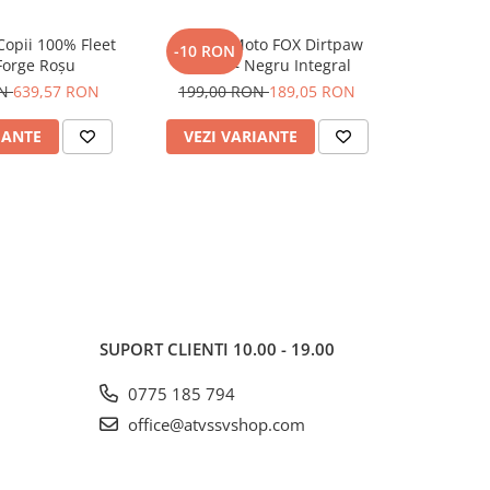
opii 100% Fleet
Mănuși Moto FOX Dirtpaw
Tricou Mo
-10 RON
-9 RON
Forge Roșu
Negre – Negru Integral
FOX 180 Nit
ON
639,57 RON
199,00 RON
189,05 RON
171,84
IANTE
VEZI VARIANTE
VEZI 
SUPORT CLIENTI
10.00 - 19.00
0775 185 794
office@atvssvshop.com