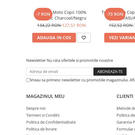
Pantaloni
Mănuși Moto Copii 100%
Tricou Moto Cop
Set Complet
-7 RON
-73 RON
Airmatic Charcoal/Negru
Roșu/Alb/
Borseta
134,22 RON
127,51 RON
152,52 RON
Geanta
Rucsac
ADAUGA IN COS
VEZI VARIA
Protectii
Sosete
Armura
Newsletter
Nu rata ofertele si promotiile noastre
ECHIPAMENTE MOTO
Casti
Vreau sa primesc newsletter cu promotiile magazinului. Af
Ochelari
Manusi
MAGAZINUL MEU
CLIENTI
Tricouri
Despre noi
Metode de
Pantaloni
Termeni si Conditii
Politica d
Borseta
Politica de Confidentialitate
Garantia 
Geanta
Politica de livrare
Formular 
Rucsac