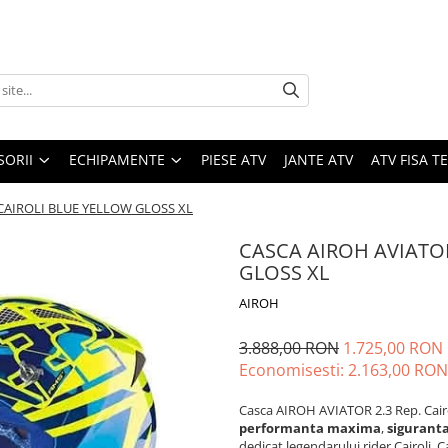
SORII
ECHIPAMENTE
PIESE ATV
JANTE ATV
ATV FISA 
 CAIROLI BLUE YELLOW GLOSS XL
CASCA AIROH AVIATOR
GLOSS XL
AIROH
3.888,00 RON
1.725,00 RON
Economisesti:
2.163,00
RON
Casca AIROH AVIATOR 2.3 Rep. Cairol
performanta maxima
,
siguranta
dedicat legendarului rider Cairoli. 