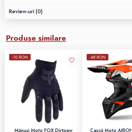
Review-uri
(0)
RYKER
Produse similare
SPYDER
-10 RON
-48 RON
SKIJET
ECHIPAMENTE
CROSS ENDURO
Casti
Mănuși Moto FOX Dirtpaw
Cască Moto AIRO