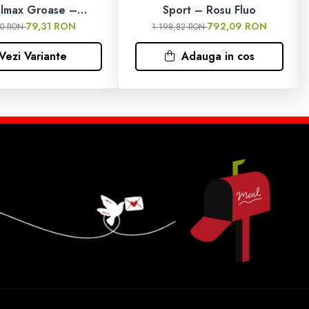
lmax Groase –
Sport – Rosu Fluo
Negru/Gri
79,31 RON
792,09 RON
00 RON
1.198,82 RON
Vezi Variante
Adauga in cos