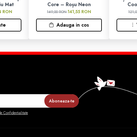
iu Mat
Core – Roșu Neon
Coo
4 RON
141,55 RON
149,00 RON
121,
nte
Adauga in cos
de Confidentialitate