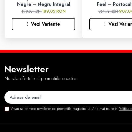
Ochelari
Negre – Negru Integral
Feel – Portocal
189,05 RON
907,0
199,00 RON
954,78 RON
Manusi
Vezi Variante
Vezi Varia
Tricouri
Pantaloni
Set Complet
Newsletter
Borseta
Nu rata ofertele si promotiile noastre
Geanta
Rucsac
Vreau sa primesc newsletter cu promotiile magazinului. Afla mai multe in
Politica 
Protectii