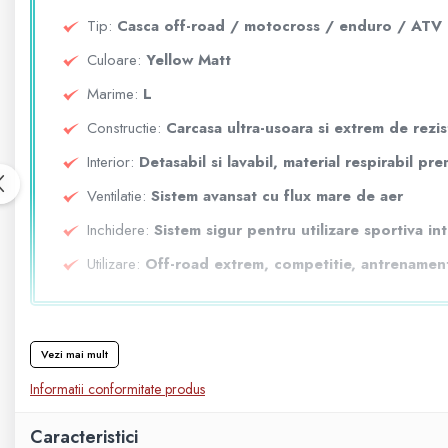
Tip:
Casca off-road / motocross / enduro / ATV
800 - 1000 cmc. (81)
Culoare:
Yellow Matt
Marime:
L
SXS
Constructie:
Carcasa ultra-usoara si extrem de rezis
Interior:
Detasabil si lavabil, material respirabil pr
Ventilatie:
Sistem avansat cu flux mare de aer
MOTOCICLETE
Inchidere:
Sistem sigur pentru utilizare sportiva in
Utilizare:
Off-road extrem, competitie, antrenamen
SCUTERE
KIDS
Vezi mai mult
Informatii conformitate produs
ATV COPII
Caracteristici
MOTO COPII