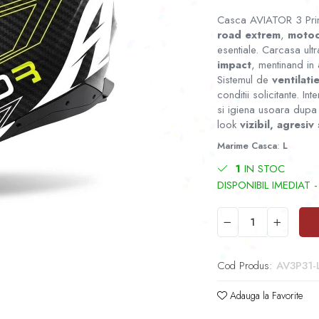
Casca AVIATOR 3 Prima
road extrem
,
motoc
esentiale. Carcasa ult
impact
, mentinand in
Sistemul de
ventilati
conditii solicitante. Int
si igiena usoara dupa f
look
vizibil, agresiv 
Marime Casca
:
L
1
IN STOC
Cod Produs:
AV3P31-
Adauga la Favorite