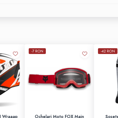
-7 RON
-42 RON
H Wraaap
Ochelari Moto FOX Main
Șoset