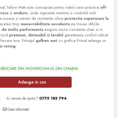
l Yellow Matt este conceputa pentru riderii care practica
off-
ross
si
enduro
, unde siguranta maxima si controlul sunt
ra-usoara si extrem de rezistenta ofera
protectie superioara la
 acelasi timp
manevrabilitate excelenta
pe trasee dificile.
e de inalta performanta
asigura racire constanta chiar si in
eriorul
premium, detasabil si lavabil
garanteaza confort ridicat
iecare tura. Finisajul
galben mat
cu grafica Primal adauga un
si racing
.
Adauga in cos
L
Ai nevoie de ajutor?
0775 185 794
Cere informatii