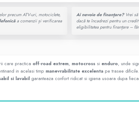
elor precum ATV-uri, motociclete,
Ai nevoie de finanțare?
Vrei să 
lefonică
a comenzii și verificarea
dacă te încadrezi pentru un credit
eligibilitatea pentru finanțare – 
ii care practica
off-road extrem
,
motocross
si
enduro
, unde sig
ntinand in acelasi timp
manevrabilitate excelenta
pe trasee dificile
bil si lavabil
garanteaza confort ridicat si igiena usoara dupa fiecar