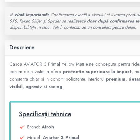
GOES MY 2026
SUPORT SKIJET
⚠️ Notă importantă:
Confirmarea exactă a stocului si livrarea produs
SXS, Ryker, Skijer și Spyder se realizează
doar după confirmarea te
MODEL ATV CAN-AM
ACCESORII ATV
disponibilității în stoc. Veti fi contactat de un consultant pentru detalii.
ANVELOPE ATV
Can-Am Outlander
Descriere
BULLBAR SSV
Can-Am Renegade
Casca AVIATOR 3 Primal Yellow Matt este conceputa pentru rider
ACCESORII SSV
extrem de rezistenta ofera
protectie superioara la impact
, me
CAN-AM MY 2026
constanta chiar si in conditii solicitante. Interiorul
premium, detasa
CUTII SSV
vizibil, agresiv si racing
.
Capacitate
200 - 400 cmc. (8)
Specificații tehnice
400 - 600 cmc. (65)
Brand:
Airoh
Model:
Aviator 3 Primal
600 - 800 cmc. (29)