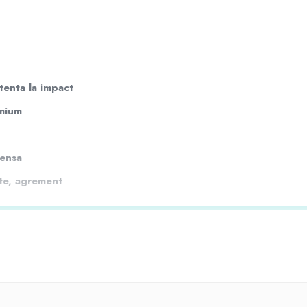
tenta la impact
emium
tensa
te, agrement