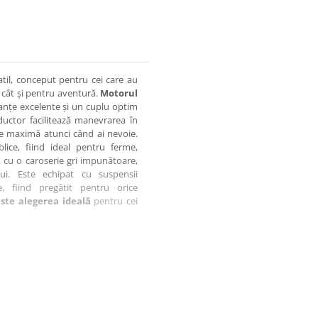
til, conceput pentru cei care au
, cât și pentru aventură.
Motorul
rmanțe excelente și un cuplu optim
ductor facilitează manevrarea în
une maximă atunci când ai nevoie.
ice, fiind ideal pentru ferme,
, cu o caroserie gri impunătoare,
ui. Este echipat cu suspensii
e, fiind pregătit pentru orice
ste alegerea ideală
pentru cei
erformanță optimă și fiabilitate
l – aderență maximă în orice
ușoară pe orice tip de teren
 cu utilizare agricolă