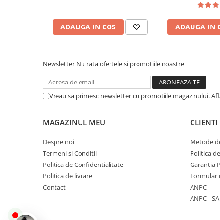
Protectii
Sosete
ADAUGA IN COS
ADAUGA IN 
Rezervor:
14 L
Armura
ECHIPAMENTE COPII
Casti
Newsletter
Nu rata ofertele si promotiile noastre
Răcire:
Lichid
Manusi
Tricouri
Vreau sa primesc newsletter cu promotiile magazinului. Af
Pantaloni
Sistem pornire:
Electric
Set Complet
MAGAZINUL MEU
CLIENTI
Borseta
Geanta
Viteză maximă:
60
Despre noi
Metode de
Rucsac
Termeni si Conditii
Politica d
ECHIPAMENTE SKIJET
Politica de Confidentialitate
Garantia 
Putere omologată:
28 CP
Politica de livrare
Formular 
Contact
ANPC
ACCESORII
ANPC - SA
Putere constructivă:
29 CP
CONSUMABILE