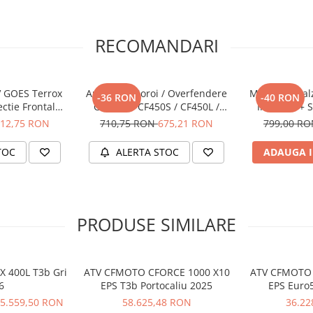
 stabilitate pe teren accidentat
xcelentă la frânare
e
RECOMANDARI
oad autentic
ătit pentru muncă și transport
V GOES Terrox
Aparatori Noroi / Overfendere
Manere Incalz
-36 RON
-40 RON
ectie Frontala
CFMOTO CF450S / CF450L /
Incalzita + S
enta
CF520S / CF520L – Accesoriu
Confort 
12,75 RON
710,75 RON
675,21 RON
799,00 R
Protectie ATV
TOC
ALERTA STOC
ADAUGA I
PRODUSE SIMILARE
 400L T3b Gri
ATV CFMOTO CFORCE 1000 X10
ATV CFMOTO 
6
EPS T3b Portocaliu 2025
EPS Euro
5.559,50 RON
58.625,48 RON
36.22