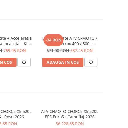
ite + Acceleratie
Bullbar Spate ATV CFMOTO /
-34 RON
a Incalzita – Kit
GOES Terrox 400 / 500 –
Complet ATV
Protectie Posterioara Off-Road
ON
759,05 RON
671,00 RON
637,45 RON
N COS
ADAUGA IN COS
CFORCE X5 520L
ATV CFMOTO CFORCE X5 520L
ATV CFMO
5+ Rosu 2026
EPS Euro5+ Camuflaj 2026
EPS Euro
8,65 RON
36.228,65 RON
36