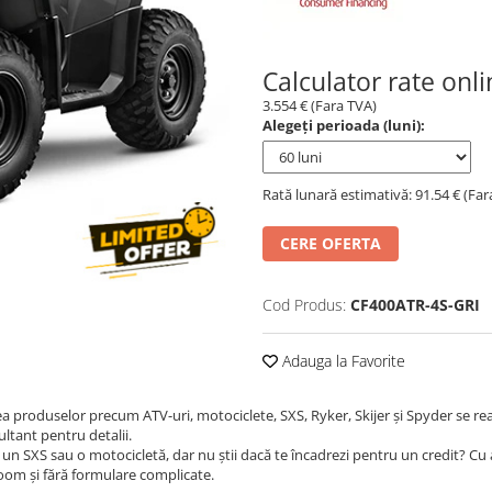
Calculator rate onl
3.554 € (Fara TVA)
Alegeți perioada (luni):
Rată lunară estimativă: 91.54 € (Far
CERE OFERTA
Cod Produs:
CF400ATR-4S-GRI
Adauga la Favorite
ea produselor precum ATV-uri, motociclete, SXS, Ryker, Skijer și Spyder se re
ultant pentru detalii.
un SXS sau o motocicletă, dar nu știi dacă te încadrezi pentru un credit? Cu
room și fără formulare complicate.