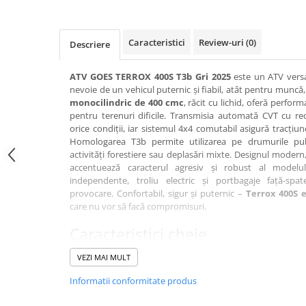
SCUTERE
KIDS
Caracteristici
Review-uri
(0)
Descriere
ATV COPII
ATV GOES TERROX 400S T3b Gri 2025
este un ATV versa
MOTO COPII
nevoie de un vehicul puternic și fiabil, atât pentru muncă
monocilindric de 400 cmc
, răcit cu lichid, oferă perfo
RYKER
pentru terenuri dificile. Transmisia automată CVT cu re
orice condiții, iar sistemul 4x4 comutabil asigură tracți
Homologarea T3b permite utilizarea pe drumurile publ
SPYDER
activități forestiere sau deplasări mixte. Designul modern
accentuează caracterul agresiv și robust al modelul
SKIJET
independente, troliu electric și portbagaje față-spat
provocare. Confortabil, sigur și puternic –
Terrox 400S e
care nu vor să facă compromisuri.
ECHIPAMENTE
CROSS ENDURO
Caracteristici cheie
Casti
Motor monocilindric de 400 cmc
, răcit cu lichid – p
VEZI MAI MULT
Tracțiune 2x4 / 4x4 selectabilă
cu diferențial blocabi
Ochelari
condiții
Informatii conformitate produs
Manusi
Transmisie automată CVT cu reductor
– manevrare 
Tricouri
Omologare T3b
– înmatriculabil pentru drumuri publice