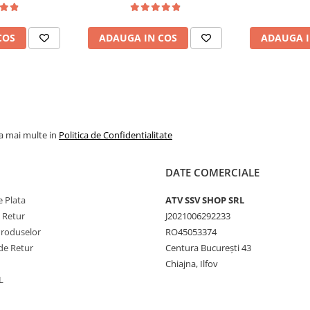
COS
ADAUGA IN COS
ADAUGA I
la mai multe in
Politica de Confidentialitate
DATE COMERCIALE
 Plata
ATV SSV SHOP SRL
e Retur
J2021006292233
Produselor
RO45053374
de Retur
Centura București 43
Chiajna, Ilfov
L