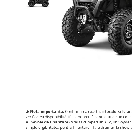
GOES 400L
ACCESORII MOTO
GOES 500L
ACCESORII IARNA ATV / SSV
GOES 1000
SUPORT SKIJET
GOES MY 2026
ACCESORII ATV
MODEL ATV CAN-AM
ANVELOPE ATV
Can-Am Outlander
BULLBAR SSV
Can-Am Renegade
ACCESORII SSV
CAN-AM MY 2026
CUTII SSV
Capacitate
200 - 400 cmc. (8)
400 - 600 cmc. (65)
600 - 800 cmc. (29)
800 - 1000 cmc. (81)
SXS
⚠️ Notă importantă:
Confirmarea exactă a stocului si livrar
verificarea disponibilității în stoc. Veti fi contactat de un cons
Ai nevoie de finanțare?
Vrei să cumperi un ATV, un Spyder, 
MOTOCICLETE
simplu eligibilitatea pentru finanțare – fără drumuri la show