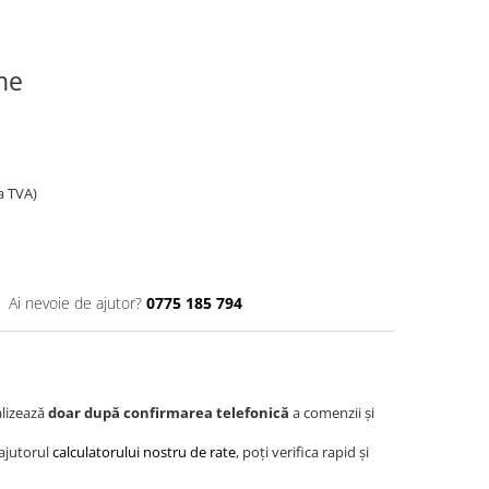
ine
a TVA)
Ai nevoie de ajutor?
0775 185 794
alizează
doar după confirmarea telefonică
a comenzii și
 ajutorul
calculatorului nostru de rate
, poți verifica rapid și