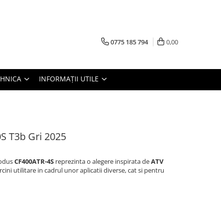
0775 185 794
0,00
TEHNICA
INFORMAȚII UTILE
 T3b Gri 2025
rodus
CF400ATR-4S
reprezinta o alegere inspirata de
ATV
rcini utilitare in cadrul unor aplicatii diverse, cat si pentru