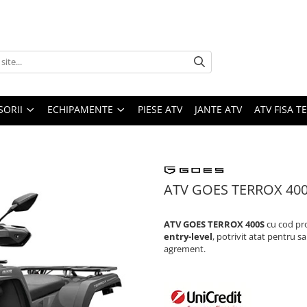
SORII
ECHIPAMENTE
PIESE ATV
JANTE ATV
ATV FISA 
ATV GOES TERROX 400S
ATV GOES TERROX 400S
cu cod p
entry-level
, potrivit atat pentru sa
agrement.