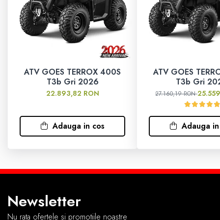
Sosete
Armura
ECHIPAMENTE MOTO
ATV GOES TERROX 400S
ATV GOES TERR
T3b Gri 2026
T3b Gri 20
Casti
22.893,82 RON
25.55
27.160,19 RON
Ochelari
Adauga in cos
Adauga in
Manusi
Tricouri
Pantaloni
Newsletter
Borseta
Nu rata ofertele si promotiile noastre