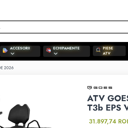
ACCESORII
ECHIPAMENTE
PIESE
ATV
DE 2026
ATV GOE
T3b EPS 
31.897,74 R