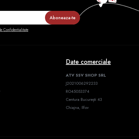
de Confidentialitate
Date comerciale
ATV SSV SHOP SRL
J2021006292233
r
RO45053374
Centura București 43
Chiajna, Ilfov