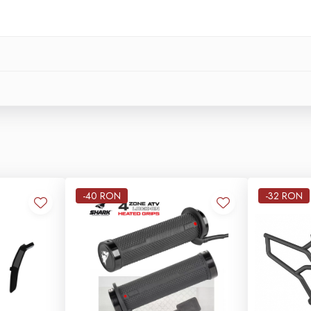
e
-40 RON
-32 RON
01
MOTOR
02
MECANICA
Motor:
Răcire
MONOCILINDRIC, 4
LICHI
TIMPI, BOSCH EFI