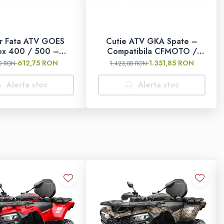
 Pornire:
RIC
ar Fata ATV GOES
Cutie ATV GKA Spate –
 Omologată:
ox 400 / 500 –
Compatibila CFMOTO /
tectie Frontala
GOES Terrox 400 / 500
612,75 RON
1.351,85 RON
0 RON
1.423,00 RON
Rezistenta
 Constructivă:
Alerta stoc
Alerta stoc