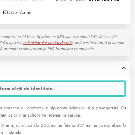
Cere informatii
cumperi un ATV, un Spyder, un SXS sau o motocicletă, dar nu știi
? Cu ajutorul
calculatorului nostru de rate
, poți verifica rapid și simplu
fără drumuri la showroom și fără formulare complicate.
rm cărții de identitate.
ractica cu confortul si siguranta rider-ului si a pasagerului. Cu
 celor mai solicitante terenuri si sarcini.
uble A-arm, cu cursa de 200 mm in fata si 227 mm in spate, absorb
a si stabila.