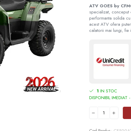
ATV GOES by CFM
specializat, conceput
performanta solida cu
acest ATV ofera puterea
calatorii mai lungi, fie
1
IN STOC
Cod Produs:
CF500AT