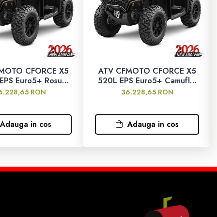
FMOTO CFORCE X5
ATV CFMOTO CFORCE X5
EPS Euro5+ Rosu
520L EPS Euro5+ Camuflaj
2026
2026
6.228,65 RON
36.228,65 RON
Adauga in cos
Adauga in cos