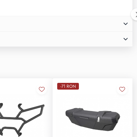
-71 RON
03
DIMENSIUNI
04
GENERAL
:
D