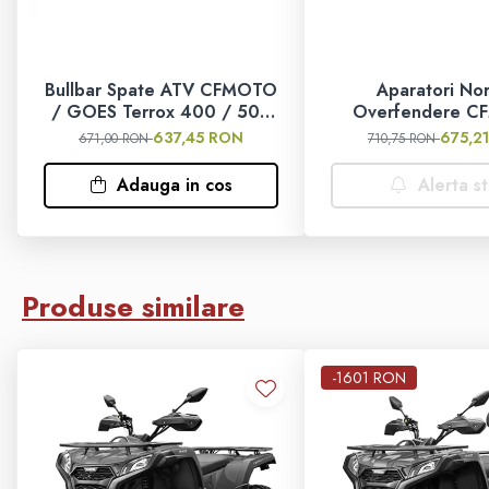
Ochelari
Manusi
Bullbar Spate ATV CFMOTO
Aparatori Nor
/ GOES Terrox 400 / 500
Overfendere 
Tricouri
– Protectie Posterioara Off-
CF450S / CF4
637,45 RON
675,2
671,00 RON
710,75 RON
Road
CF520S / CF5
Pantaloni
Accesoriu Protec
Adauga in cos
Alerta s
Set Complet
Borseta
Produse similare
Geanta
ATV GOES TERROX 550L cu cod produs CF500ATR-15L EPS repre
-1601 RON
Rucsac
Protectii