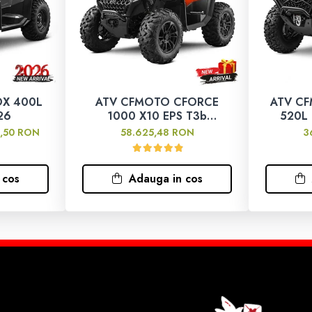
OX 400L
ATV CFMOTO CFORCE
ATV C
26
1000 X10 EPS T3b
520L 
Portocaliu 2025
9,50 RON
58.625,48 RON
3
 cos
Adauga in cos