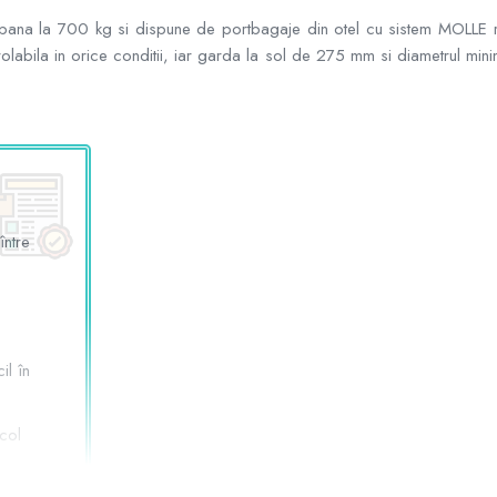
a la 700 kg si dispune de portbagaje din otel cu sistem MOLLE rapi
ntrolabila in orice conditii, iar garda la sol de 275 mm si diametrul 
între
il în
col