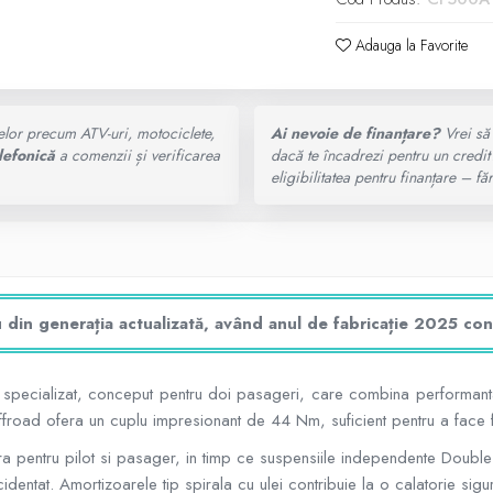
Adauga la Favorite
elor precum ATV-uri, motociclete,
Ai nevoie de finanțare?
Vrei să 
lefonică
a comenzii și verificarea
dacă te încadrezi pentru un credit
eligibilitatea pentru finanțare – 
n generația actualizată, având anul de fabricație 2025 confo
specializat, conceput pentru doi pasageri, care combina performanta p
oad ofera un cuplu impresionant de 44 Nm, suficient pentru a face fata
ioara pentru pilot si pasager, in timp ce suspensiile independente Do
identat. Amortizoarele tip spirala cu ulei contribuie la o calatorie sigur