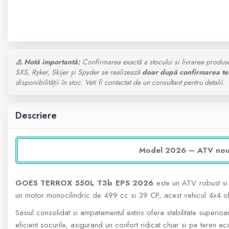
GOES MY 2026
SUPORT SKIJET
MODEL ATV CAN-AM
ACCESORII ATV
⚠️ Notă importantă:
Confirmarea exactă a stocului si livrarea produs
ANVELOPE ATV
Can-Am Outlander
SXS, Ryker, Skijer și Spyder se realizează
doar după confirmarea te
disponibilității în stoc. Veti fi contactat de un consultant pentru detalii.
BULLBAR SSV
Can-Am Renegade
ACCESORII SSV
Descriere
CAN-AM MY 2026
CUTII SSV
Capacitate
Model 2026 – ATV nou di
200 - 400 cmc. (8)
GOES TERROX 550L T3b EPS 2026
este un ATV robust si 
un motor monocilindric de 499 cc si 39 CP, acest vehicul 4x4 offr
400 - 600 cmc. (65)
Sasiul consolidat si ampatamentul extins ofera stabilitate super
eficient socurile, asigurand un confort ridicat chiar si pe teren acc
600 - 800 cmc. (29)