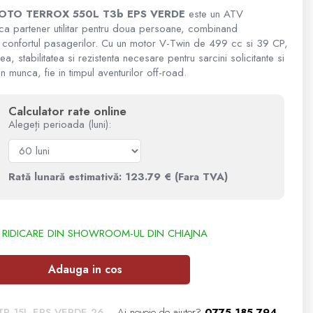
OTO TERROX 550L T3b EPS VERDE
este un ATV
 ca partener utilitar pentru doua persoane, combinand
 confortul pasagerilor. Cu un motor V-Twin de 499 cc si 39 CP,
, stabilitatea si rezistenta necesare pentru sarcini solicitante si
 in munca, fie in timpul aventurilor off-road.
Calculator rate online
Alegeți perioada (luni):
Rată lunară estimativă: 123.79 € (Fara TVA)
Adauga in cos
R-15L-EPS-VERDE-26
Ai nevoie de ajutor?
0775 185 794