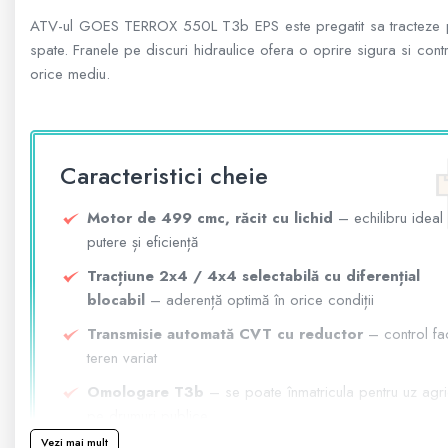
ATV-ul GOES TERROX 550L T3b EPS este pregatit sa tracteze pan
spate. Franele pe discuri hidraulice ofera o oprire sigura si co
800 - 1000 cmc. (81)
orice mediu.
SXS
Caracteristici cheie
MOTOCICLETE
Motor de 499 cmc, răcit cu lichid
– echilibru ideal 
putere și eficiență
SCUTERE
Tracțiune 2x4 / 4x4 selectabilă cu diferențial
blocabil
– aderență optimă în orice condiții
Transmisie automată CVT cu reductor
– control fac
KIDS
teren variat
ATV COPII
Omologare T3b
– se poate înmatricula pentru uz agri
pe drumuri publice
Vezi mai mult
MOTO COPII