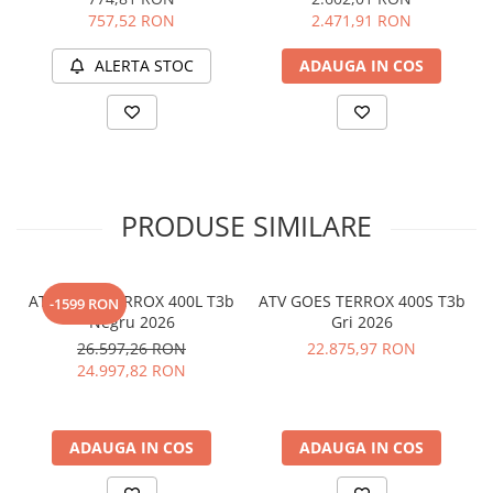
01
MOTOR
757,52 RON
2.471,91 RON
02
MECANICA
03
DIMENSIUNI
ALERTA STOC
ADAUGA IN COS
04
GENERAL
Motor:
1 cilindru, 4 valve, SOHC, EFI
Capacitate:
495 Cmc
PRODUSE SIMILARE
Combustibil:
Benzină
ATV GOES TERROX 400L T3b
ATV GOES TERROX 400S T3b
-1599 RON
Negru 2026
Gri 2026
26.597,26 RON
22.875,97 RON
Cutie de viteze:
automata CVT, H/L/N/R/P
24.997,82 RON
Rezervor:
17 L
ADAUGA IN COS
ADAUGA IN COS