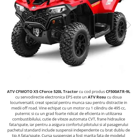
GOES MY 2026
Casti
ACCESORII MOTO
MODEL ATV CAN-AM
Ochelari
ACCESORII IARNA ATV / SSV
Manusi
SUPORT SKIJET
Can-Am Outlander
Tricouri
ACCESORII ATV
Can-Am Renegade
Pantaloni
ANVELOPE ATV
CAN-AM MY 2026
Borseta
BULLBAR SSV
Capacitate
Geanta
ACCESORII SSV
200 - 400 cmc. (8)
Rucsac
CUTII SSV
400 - 600 cmc. (65)
Protectii
600 - 800 cmc. (29)
Sosete
800 - 1000 cmc. (81)
Armura
ATV CFMOTO X5 CForce 520L Tractor
cu cod produs
CF500ATR-9L
ECHIPAMENTE COPII
cu servodirectie electronica EPS este un
ATV Rosu
cu doua
locuriversatil, creat special pentru munca sau pentru distractie in
Casti
medii off road. Vine echipat cu un motor cu 1 cilindru de 495 cc,
Manusi
puternic si cu un grad foarte ridicat de eficienta in utilizarea
combustibilului, cutie de viteze automata CVT, frane hidraulice
Tricouri
fata/spate, iar pentru a asigura confortul pilotului si al pasagerului
Pantaloni
pachetul standard include suspensii independente cu brat dublu de
tip A fata/spate. Cursa suspensiei a fost marita fata de modelul
Set Complet