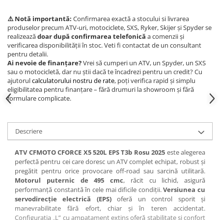
⚠️ Notă importantă:
Confirmarea exactă a stocului si livrarea
produselor precum ATV-uri, motociclete, SXS, Ryker, Skijer și Spyder se
realizează
doar după confirmarea telefonică
a comenzii și
verificarea disponibilității în stoc. Veti fi contactat de un consultant
pentru detalii.
Ai nevoie de finanțare?
Vrei să cumperi un ATV, un Spyder, un SXS
sau o motocicletă, dar nu știi dacă te încadrezi pentru un credit? Cu
ajutorul
calculatorului nostru de rate
, poți verifica rapid și simplu
eligibilitatea pentru finanțare – fără drumuri la showroom și fără
formulare complicate.
Descriere
ATV CFMOTO CFORCE X5 520L EPS T3b Rosu 2025
este alegerea
perfectă pentru cei care doresc un ATV complet echipat, robust și
pregătit pentru orice provocare off-road sau sarcină utilitară.
Motorul puternic de 495 cmc
, răcit cu lichid, asigură
performanță constantă în cele mai dificile condiții.
Versiunea cu
servodirecție electrică (EPS)
oferă un control sporit și
manevrabilitate fără efort, chiar și în teren accidentat.
Configurația „L” cu ampatament extins oferă stabilitate și confort