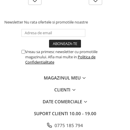
Răcire:
Cu Lichid
Newsletter
Nu rata ofertele si promotiile noastre
Transmisie:
pe cardan
Sistem pornire:
Electric
Vreau sa primesc newsletter cu promotiile
magazinului. Afla mai multe in
Politica de
Confidentialitate
Putere omologată:
38 CP
MAGAZINUL MEU
CLIENTI
Putere constructivă:
38 CP
DATE COMERCIALE
SUPORT CLIENTI
10.00 - 19.00
0775 185 794