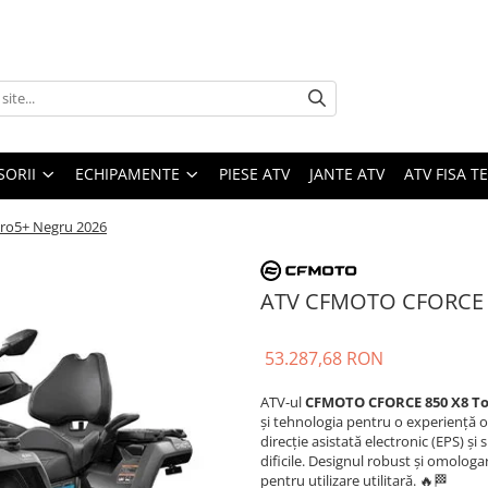
SORII
ECHIPAMENTE
PIESE ATV
JANTE ATV
ATV FISA 
ro5+ Negru 2026
ATV CFMOTO CFORCE 8
53.287,68 RON
ATV-ul
CFMOTO CFORCE 850 X8 To
și tehnologia pentru o experiență o
direcție asistată electronic (EPS) și
dificile. Designul robust și omolog
pentru utilizare utilitară. 🔥🏁