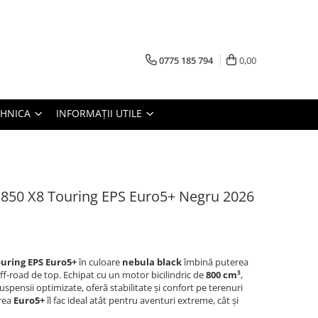
0775 185 794
0,00
TEHNICA
INFORMAȚII UTILE
50 X8 Touring EPS Euro5+ Negru 2026
uring EPS Euro5+
în culoare
nebula black
îmbină puterea
ff-road de top. Echipat cu un motor bicilindric de
800 cm³
,
 suspensii optimizate, oferă stabilitate și confort pe terenuri
area
Euro5+
îl fac ideal atât pentru aventuri extreme, cât și