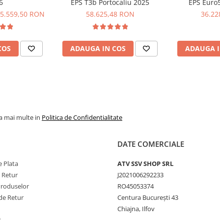
6
EPS T3b Portocaliu 2025
EPS Euro
5.559,50 RON
58.625,48 RON
36.22
COS
ADAUGA IN COS
ADAUGA I
la mai multe in
Politica de Confidentialitate
DATE COMERCIALE
 Plata
ATV SSV SHOP SRL
e Retur
J2021006292233
Produselor
RO45053374
de Retur
Centura București 43
Chiajna, Ilfov