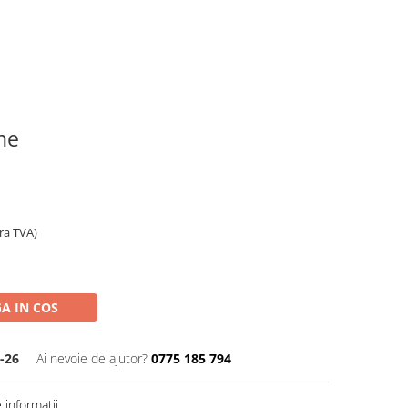
ine
ara TVA)
A IN COS
-26
Ai nevoie de ajutor?
0775 185 794
informatii