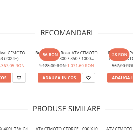
deal pentru 2 persoane
t
eren accidentat
 rapide
re
– pregătit de muncă
RECOMANDARI
Rival CFMOTO
Bullbar Fata Rosu ATV CFMOTO
EXTENSII A
-56 RON
-28 RON
G3 (2024+)
CFORCE 800 / 850 / 1000
ATV CFMOTO
Touring – New X10 2024
1000 G3 (
.367,05 RON
1.128,00 RON
1.071,60 RON
567,00 R
COS
ADAUGA IN COS
ADAUGA I
PRODUSE SIMILARE
 400L T3b Gri
ATV CFMOTO CFORCE 1000 X10
ATV CFMOTO 