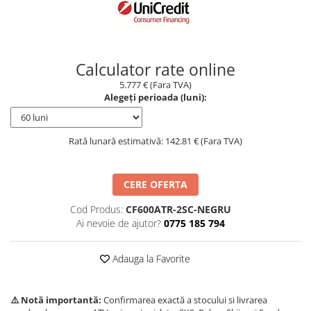
Borseta
Geanta
Rucsac
Calculator rate online
ECHIPAMENTE SKIJET
5.777 € (Fara TVA)
Alegeți perioada (luni):
Rată lunară estimativă: 142.81 € (Fara TVA)
CERE OFERTA
Cod Produs:
CF600ATR-2SC-NEGRU
Ai nevoie de ajutor?
0775 185 794
Adauga la Favorite
⚠️ Notă importantă:
Confirmarea exactă a stocului si livrarea