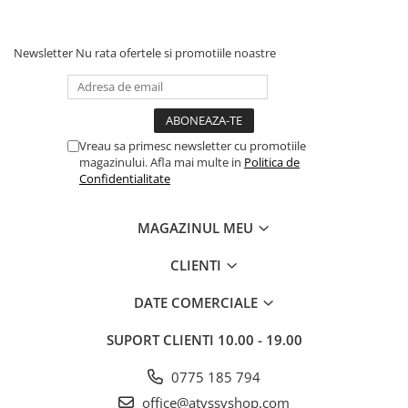
Răcire:
Cu Lichid
Newsletter
Nu rata ofertele si promotiile noastre
Transmisie:
pe cardan
Sistem pornire:
Electric
Vreau sa primesc newsletter cu promotiile
magazinului. Afla mai multe in
Politica de
Confidentialitate
Putere omologată:
45 CP
MAGAZINUL MEU
CLIENTI
Putere constructivă:
45 CP
DATE COMERCIALE
SUPORT CLIENTI
10.00 - 19.00
0775 185 794
office@atvssvshop.com