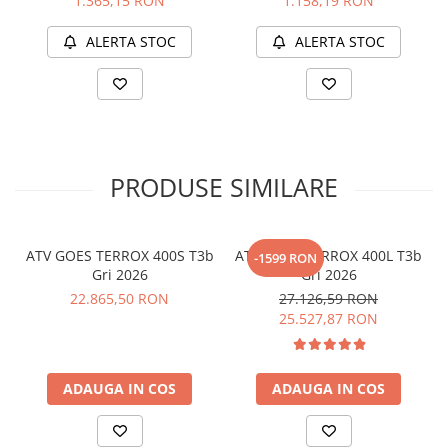
1.365,15 RON
1.158,19 RON
02
MECANICA
03
DIMENSIUNI
ALERTA STOC
ALERTA STOC
04
GENERAL
Motor:
1 cilindru, 4 timpi
Capacitate:
580 Cmc
PRODUSE SIMILARE
Combustibil:
Benzină
ATV GOES TERROX 400S T3b
ATV GOES TERROX 400L T3b
-1599 RON
Gri 2026
Gri 2026
22.865,50 RON
27.126,59 RON
Cutie de viteze:
automata CVT, H/L/N/R/P
25.527,87 RON
Rezervor:
18 L
ADAUGA IN COS
ADAUGA IN COS