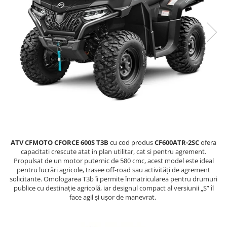
GOES MY 2026
Casti
ACCESORII MOTO
MODEL ATV CAN-AM
Ochelari
ACCESORII IARNA ATV / SSV
Manusi
SUPORT SKIJET
Can-Am Outlander
Tricouri
ACCESORII ATV
Can-Am Renegade
Pantaloni
ANVELOPE ATV
CAN-AM MY 2026
Borseta
BULLBAR SSV
Capacitate
Geanta
ACCESORII SSV
200 - 400 cmc. (8)
Rucsac
CUTII SSV
400 - 600 cmc. (65)
Protectii
600 - 800 cmc. (29)
Sosete
800 - 1000 cmc. (81)
ATV CFMOTO CFORCE 600S T3B
cu cod produs
CF600ATR-2SC
ofera
Armura
capacitati crescute atat in plan utilitar, cat si pentru agrement.
ECHIPAMENTE COPII
Propulsat de un motor puternic de 580 cmc, acest model este ideal
pentru lucrări agricole, trasee off-road sau activități de agrement
Casti
solicitante. Omologarea T3b îi permite înmatricularea pentru drumuri
Manusi
publice cu destinație agricolă, iar designul compact al versiunii „S” îl
face agil și ușor de manevrat.
Tricouri
Pantaloni
Set Complet