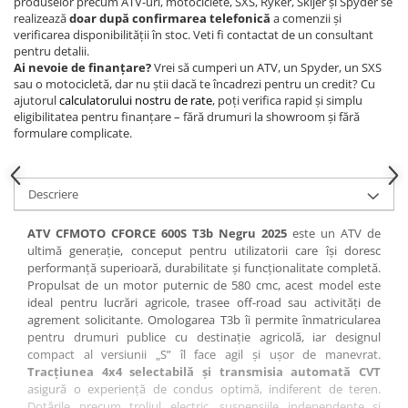
produselor precum ATV-uri, motociclete, SXS, Ryker, Skijer și Spyder se
realizează
doar după confirmarea telefonică
a comenzii și
verificarea disponibilității în stoc. Veti fi contactat de un consultant
pentru detalii.
Ai nevoie de finanțare?
Vrei să cumperi un ATV, un Spyder, un SXS
sau o motocicletă, dar nu știi dacă te încadrezi pentru un credit? Cu
ajutorul
calculatorului nostru de rate
, poți verifica rapid și simplu
eligibilitatea pentru finanțare – fără drumuri la showroom și fără
formulare complicate.
Descriere
ATV CFMOTO CFORCE 600S T3b Negru 2025
este un ATV de
ultimă generație, conceput pentru utilizatorii care își doresc
performanță superioară, durabilitate și funcționalitate completă.
Propulsat de un motor puternic de 580 cmc, acest model este
ideal pentru lucrări agricole, trasee off-road sau activități de
agrement solicitante. Omologarea T3b îi permite înmatricularea
pentru drumuri publice cu destinație agricolă, iar designul
compact al versiunii „S” îl face agil și ușor de manevrat.
Tracțiunea 4x4 selectabilă și transmisia automată CVT
asigură o experiență de condus optimă, indiferent de teren.
Dotările precum troliul electric, suspensiile independente și